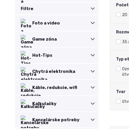
Počet 
Filtre
20
Foto a video
Rozme
Game zóna
35 
Hot-Tips
Typ e
Ozn
Chytrá elektronika
štv
Káble, redukcie, wifi
Tvar
štv
Kalkulačky
Kancelárske potreby