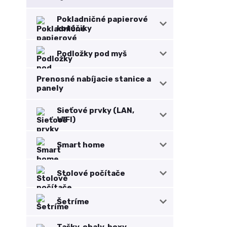
Pokladničné papierové
kotúčiky
Podložky pod myš
Prenosné nabíjacie stanice a
panely
Sieťové prvky (LAN,
WIFI)
Smart home
Stolové počítače
Šetríme