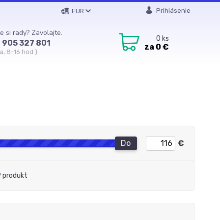
Prihlásenie
EUR
e si rady? Zavolajte.
0
ks
 905 327 801
za
0 €
a, 8-16 hod.)
Do
€
 produkt