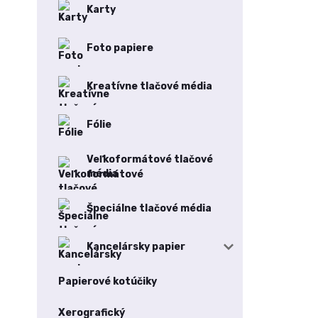
Karty
Foto papiere
Kreatívne tlačové média
Fólie
Veľkoformátové tlačové
média
Špeciálne tlačové média
Kancelársky papier
Papierové kotúčiky
Xerografický