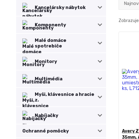
Najnov
Kancelársky nábytok
Zobrazuje
Komponenty
Malé domáce
spotrebiče
Monitory
Multimédia
Myši, klávesnice a hracie
z.
Nabíjačky
Ochranné pomôcky
Avery 
35mm, A