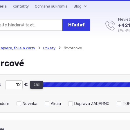
éria
Kontakty
Ochrana súkromia
Blog
Neviet
Hľadať
+421
(Po-Pi
apiere, fólie a karty
Etikety
štvorcové
orcové
:
€
Od
adom
Novinka
Akcia
Doprava ZADARMO
TOP
ca