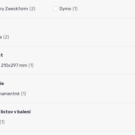
ry Zweckform
(2)
Dymo
(1)
a
(2)
át
| 210x297 mm
(1)
ie
rnamentné
(1)
listov v balení
(1)