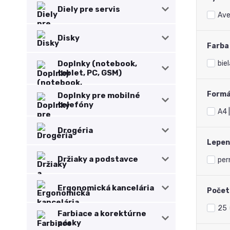
Diely pre servis
Ave
Disky
Farba
Doplnky (notebook,
biel
tablet, PC, GSM)
Form
Doplnky pre mobilné
telefóny
A4 
Drogéria
Lepen
Držiaky a podstavce
pe
Ergonomická kancelária
Počet 
25
Farbiace a korektúrne
pásky