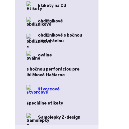
Etikety na CD
obdĺžnikové
obdĺžnikové s bočnou
perforáciou
oválne
s bočnou perforáciou pre
ihličkové tlačiarne
štvorcové
špeciálne etikety
Samolepky Z-design