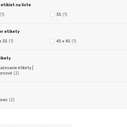
etikiet na liste
(1)
35
(1)
r etikety
x 35
(1)
45 x 45
(1)
tikety
ačovacie etikety |
orcové
(2)
orec
(2)