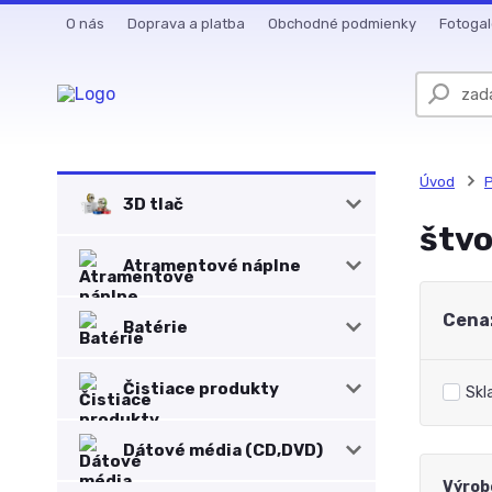
O nás
Doprava a platba
Obchodné podmienky
Fotogal
Úvod
P
3D tlač
štv
Atramentové náplne
Cena
Batérie
Čistiace produkty
Skl
Dátové média (CD,DVD)
Výrob