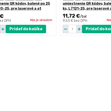
enie QR kódov, balené po 25
umiestnenie QR kódov, bal
20-25, pre laserové a at
ks, L7121-25, pre laserové 
11,72 €
 €
/
bal
Nie je skladom
Ni
ez DPH
9,53 €
bez DPH
Pridať do košíka
Pridať do ko