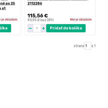
ené po 25
2112286
a at
115,56 €
e je skladom
Nie je skladom
93,95 €
bez DPH
šíka
Pridať do košíka
strana
z 1