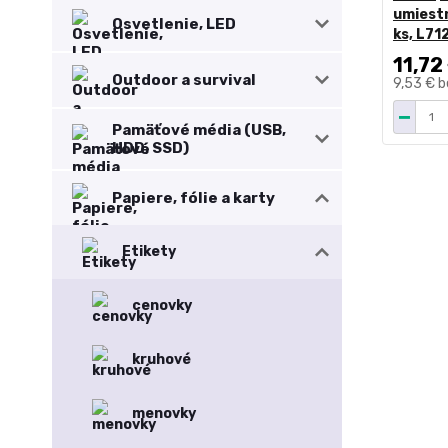
umiestn
Osvetlenie, LED
ks, L71
11,72
Outdoor a survival
9,53 €
b
Pamäťové média (USB,
HDD, SSD)
Papiere, fólie a karty
Etikety
cenovky
kruhové
menovky