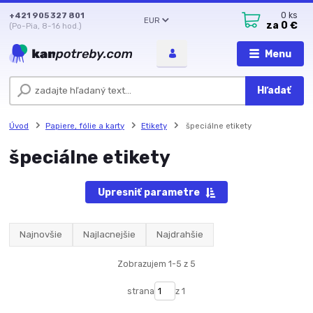
+421 905 327 801
0
ks
EUR
za
0 €
(Po-Pia, 8-16 hod.)
Menu
Hľadať
Úvod
Papiere, fólie a karty
Etikety
špeciálne etikety
špeciálne etikety
Upresniť parametre
Najnovšie
Najlacnejšie
Najdrahšie
Zobrazujem 1-5 z 5
strana
z 1