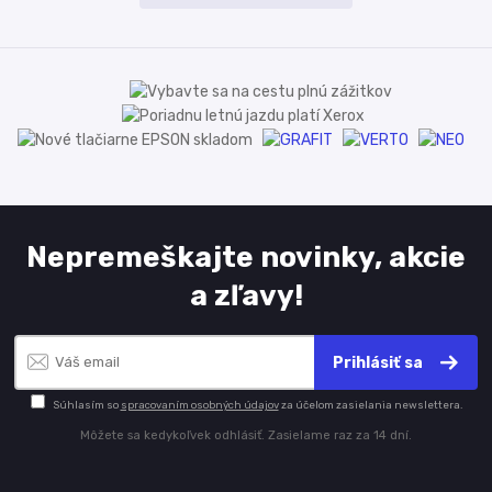
Nepremeškajte novinky, akcie
a zľavy!
Prihlásiť sa
Súhlasím so
spracovaním osobných údajov
za účelom zasielania newslettera.
Môžete sa kedykoľvek odhlásiť. Zasielame raz za 14 dní.