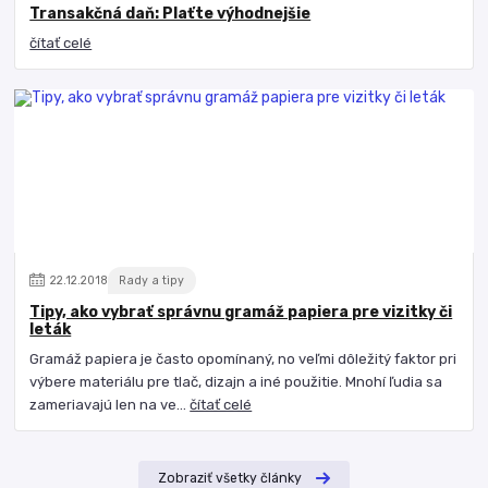
Transakčná daň: Plaťte výhodnejšie
čítať celé
22
.
12
.
2018
Rady a tipy
Tipy, ako vybrať správnu gramáž papiera pre vizitky či
leták
Gramáž papiera je často opomínaný, no veľmi dôležitý faktor pri
výbere materiálu pre tlač, dizajn a iné použitie. Mnohí ľudia sa
zameriavajú len na ve...
čítať celé
Zobraziť všetky články