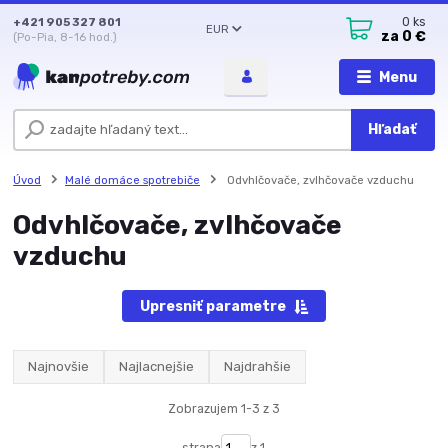
+421 905 327 801
0
ks
EUR
za
0 €
(Po-Pia, 8-16 hod.)
Menu
Hľadať
Úvod
Malé domáce spotrebiče
Odvhlčovače, zvlhčovače vzduchu
Odvhlčovače, zvlhčovače
vzduchu
Upresniť parametre
Najnovšie
Najlacnejšie
Najdrahšie
Zobrazujem 1-3 z 3
strana
z 1