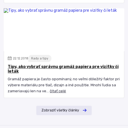
22
.
12
.
2018
Rady a tipy
Tipy, ako vybrať správnu gramáž papiera pre vizitky či
leták
Gramáž papiera je často opomínaný, no veľmi dôležitý faktor pri
výbere materiálu pre tlač, dizajn a iné použitie. Mnohí ľudia sa
zameriavajú len na ve...
čítať celé
Zobraziť všetky články