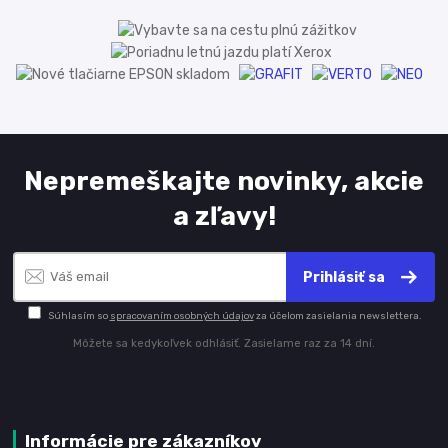
Nepremeškajte novinky, akcie
a zľavy!
Prihlásiť sa
Súhlasím so
spracovaním osobných údajov
za účelom zasielania newslettera.
Môžete sa kedykoľvek odhlásiť. Zasielame raz za 14 dní.
Informácie pre zákazníkov