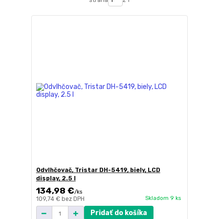
Odvlhčovač, Tristar DH-5419, biely, LCD
display, 2.5 l
134,98 €
/
ks
Skladom 9 ks
109,74 €
bez DPH
Pridať do košíka