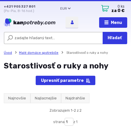
+421 905 327 801
0
ks
EUR
za
0 €
(Po-Pia, 8-16 hod.)
Menu
Hľadať
Úvod
Malé domáce spotrebiče
Starostlivosť o ruky a nohy
Starostlivosť o ruky a nohy
Upresniť parametre
Najnovšie
Najlacnejšie
Najdrahšie
Zobrazujem 1-2 z 2
strana
z 1