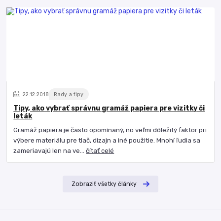
22
.
12
.
2018
Rady a tipy
Tipy, ako vybrať správnu gramáž papiera pre vizitky či
leták
Gramáž papiera je často opomínaný, no veľmi dôležitý faktor pri
výbere materiálu pre tlač, dizajn a iné použitie. Mnohí ľudia sa
zameriavajú len na ve...
čítať celé
Zobraziť všetky články