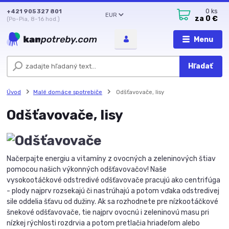
+421 905 327 801
0
ks
EUR
za
0 €
(Po-Pia, 8-16 hod.)
Menu
Hľadať
Úvod
Malé domáce spotrebiče
Odšťavovače, lisy
Odšťavovače, lisy
Načerpajte energiu a vitamíny z ovocných a zeleninových štiav
pomocou našich výkonných odšťavovačov! Naše
vysokootáčkové odstredivé odšťavovače pracujú ako centrifúga
- plody najprv rozsekajú či nastrúhajú a potom vďaka odstredivej
sile oddelia šťavu od dužiny. Ak sa rozhodnete pre nízkootáčkové
šnekové odšťavovače, tie najprv ovocnú i zeleninovú masu pri
nízkej rýchlosti rozdrvia a potom pretlačia hriadeľom alebo