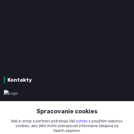
Kontakty
www.kanpotreby.com
Spracovanie cookies
+421 905 327 801
Náš e-shop a partneri potrebujú Váš
súhlas
s použitím súborov
(Po-Pia, 8-16 hod.)
cookies, aby Vám mohli zobrazovať informácie týkajúce sa
Vašich záujmov.