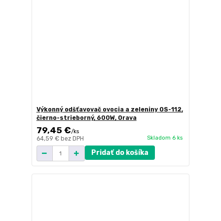
Výkonný odšťavovač ovocia a zeleniny OS-112,
čierno-strieborný, 600W, Orava
79,45 €
/
ks
Skladom 6 ks
64,59 €
bez DPH
Pridať do košíka