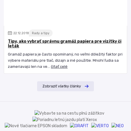
22
.
12
.
2018
Rady a tipy
Tipy, ako vybrať správnu gramáž papiera pre vizitky či
leták
Gramáž papiera je často opomínaný, no veľmi dôležitý faktor pri
výbere materiálu pre tlač, dizajn a iné použitie. Mnohí ľudia sa
zameriavajú len na ve...
čítať celé
Zobraziť všetky články