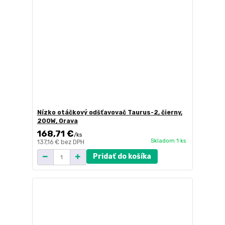
Nízko otáčkový odšťavovač Taurus-2, čierny,
200W, Orava
168,71 €
/
ks
Skladom 1 ks
137,16 €
bez DPH
Pridať do košíka