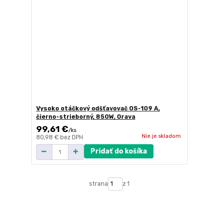
Vysoko otáčkový odšťavovač OS-109 A,
čierno-strieborný, 850W, Orava
99,61 €
/
ks
Nie je skladom
80,98 €
bez DPH
Pridať do košíka
strana
z 1