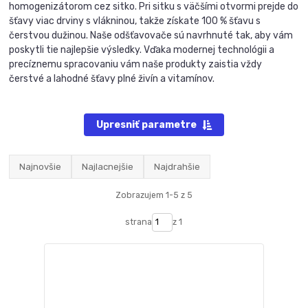
homogenizátorom cez sitko. Pri sitku s väčšími otvormi prejde do
šťavy viac drviny s vlákninou, takže získate 100 % šťavu s
čerstvou dužinou. Naše odšťavovače sú navrhnuté tak, aby vám
poskytli tie najlepšie výsledky. Vďaka modernej technológii a
precíznemu spracovaniu vám naše produkty zaistia vždy
čerstvé a lahodné šťavy plné živín a vitamínov.
Upresniť parametre
Najnovšie
Najlacnejšie
Najdrahšie
Zobrazujem 1-5 z 5
strana
z 1