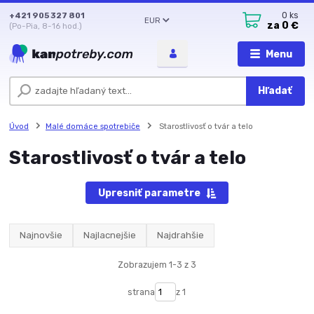
+421 905 327 801
0
ks
EUR
za
0 €
(Po-Pia, 8-16 hod.)
Menu
Hľadať
Úvod
Malé domáce spotrebiče
Starostlivosť o tvár a telo
Starostlivosť o tvár a telo
Upresniť parametre
Najnovšie
Najlacnejšie
Najdrahšie
Zobrazujem 1-3 z 3
strana
z 1