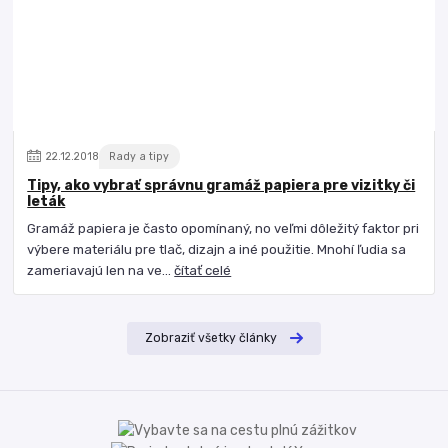
22
.
12
.
2018
Rady a tipy
Tipy, ako vybrať správnu gramáž papiera pre vizitky či
leták
Gramáž papiera je často opomínaný, no veľmi dôležitý faktor pri
výbere materiálu pre tlač, dizajn a iné použitie. Mnohí ľudia sa
zameriavajú len na ve...
čítať celé
Zobraziť všetky články