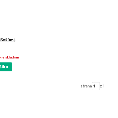
15x20ml,
e je skladom
šíka
strana
z 1