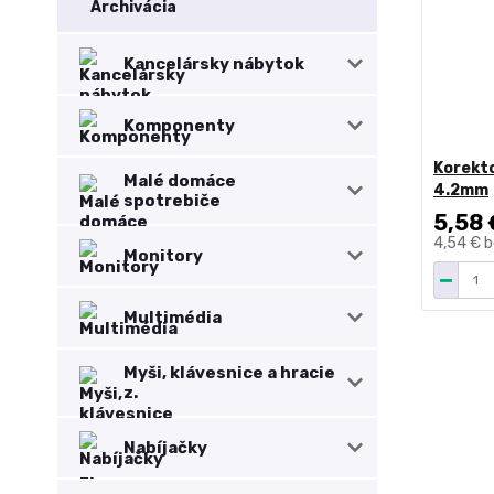
Archivácia
Kancelársky nábytok
Komponenty
Korekto
Malé domáce
4.2mm
spotrebiče
5,58 
4,54 €
b
Monitory
Multimédia
Myši, klávesnice a hracie
z.
Nabíjačky