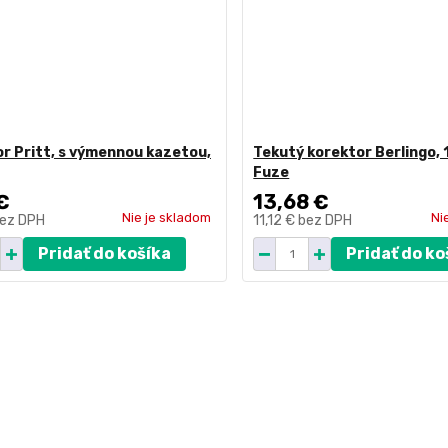
r Pritt, s výmennou kazetou,
Tekutý korektor Berlingo, 
Fuze
€
13,68 €
Nie je skladom
Ni
ez DPH
11,12 €
bez DPH
Pridať do košíka
Pridať do ko