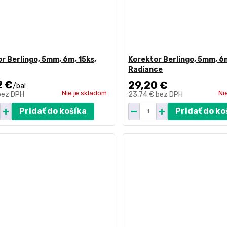
r Berlingo, 5mm, 6m, 15ks,
Korektor Berlingo, 5mm, 6m
Radiance
2 €
29,20 €
/
bal
Nie je skladom
Ni
bez DPH
23,74 €
bez DPH
Pridať do košíka
Pridať do ko