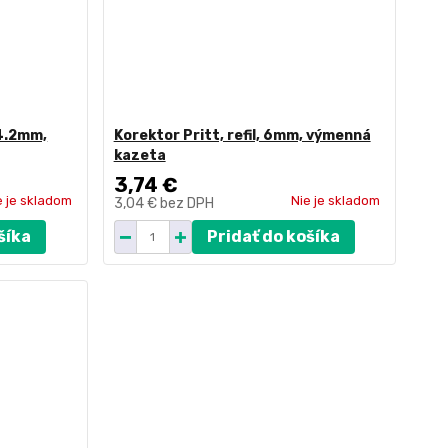
 4.2mm,
Korektor Pritt, refil, 6mm, výmenná
kazeta
3,74 €
e je skladom
Nie je skladom
3,04 €
bez DPH
šíka
Pridať do košíka