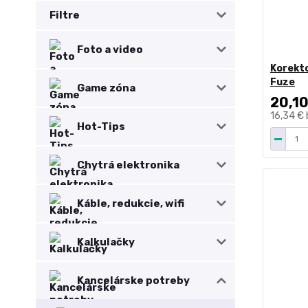
Filtre
Foto a video
Korekto
Fuze
Game zóna
20,10
16,34 €
Hot-Tips
Chytrá elektronika
Káble, redukcie, wifi
Kalkulačky
Kancelárske potreby