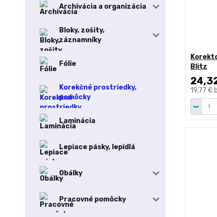
Archivácia a organizácia
Bloky, zošity,
záznamníky
Korekto
Fólie
Blitz
24,3
Korekčné prostriedky,
19,77 €
pomôcky
Laminácia
Lepiace pásky, lepidlá
Obálky
Pracovné pomôcky