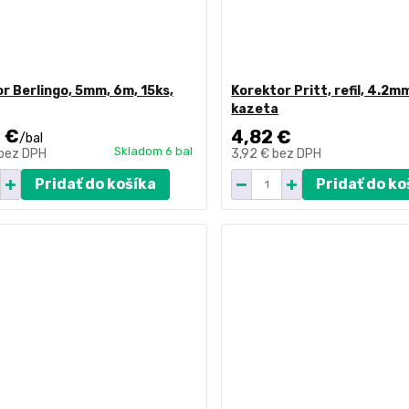
r Berlingo, 5mm, 6m, 15ks,
Korektor Pritt, refil, 4.2
kazeta
 €
4,82 €
/
bal
Skladom 6 bal
bez DPH
3,92 €
bez DPH
Pridať do košíka
Pridať do ko