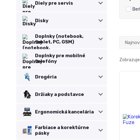
Diely pre servis
Ber
Disky
Doplnky (notebook,
tablet, PC, GSM)
Najnov
Doplnky pre mobilné
Zobrazujem
telefóny
Drogéria
Držiaky a podstavce
Ergonomická kancelária
Farbiace a korektúrne
pásky