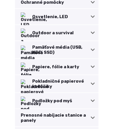
Ochranné pomôcky
Osvetlenie, LED
Outdoor a survival
Pamäťové média (USB,
HDD, SSD)
Papiere, fólie a karty
Pokladničné papierové
kotúčiky
Podložky pod myš
Prenosné nabíjacie stanice a
panely