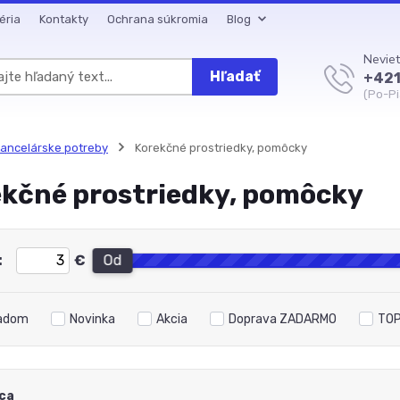
éria
Kontakty
Ochrana súkromia
Blog
Neviet
Hľadať
+421
(Po-Pi
ancelárske potreby
Korekčné prostriedky, pomôcky
kčné prostriedky, pomôcky
:
€
Od
adom
Novinka
Akcia
Doprava ZADARMO
TOP
ca