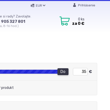
Prihlásenie
EUR
e si rady? Zavolajte.
0
ks
 905 327 801
za
0 €
a, 8-16 hod.)
Do
€
 produkt