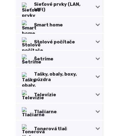
Sieťové prvky (LAN,
WIFI)
Smart home
Stolové počítače
Šetríme
Tašky, obaly, boxy,
púzdra
Televízie
Tlačiarne
Tonerová tlač