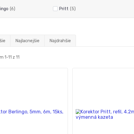
lingo
(6)
Pritt
(5)
šie
Najlacnejšie
Najdrahšie
 1-11 z 11