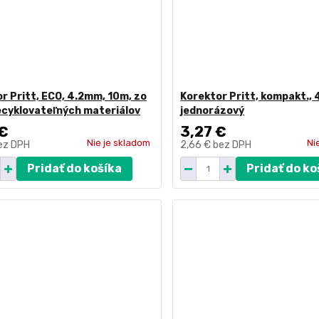
r Pritt, ECO, 4.2mm, 10m, zo
Korektor Pritt, kompakt.,
ecyklovateľných materiálov
jednorázový
 €
3,27 €
Nie je skladom
Ni
ez DPH
2,66 €
bez DPH
Pridať do košíka
Pridať do ko