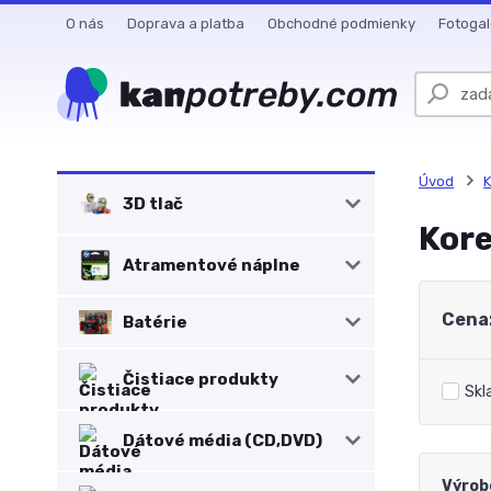
O nás
Doprava a platba
Obchodné podmienky
Fotogal
Úvod
K
3D tlač
Kore
Atramentové náplne
Cena
Batérie
Čistiace produkty
Skl
Dátové média (CD,DVD)
Výrob