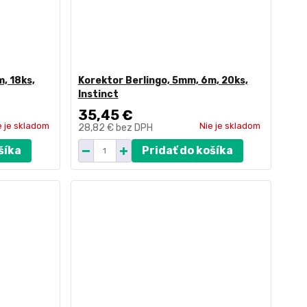
, 18ks,
Korektor Berlingo, 5mm, 6m, 20ks,
Instinct
35,45 €
e je skladom
Nie je skladom
28,82 €
bez DPH
šíka
Pridať do košíka