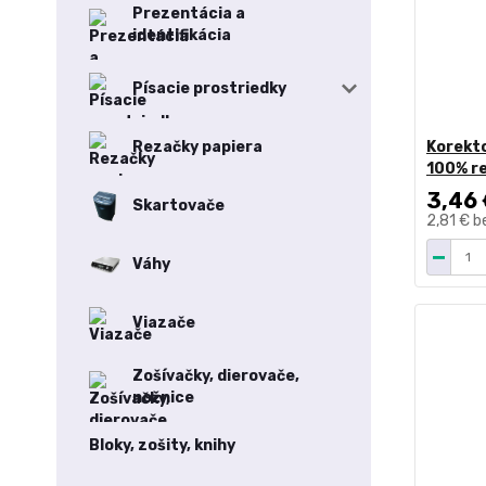
Prezentácia a
identifikácia
Písacie prostriedky
Korekto
Rezačky papiera
100% r
3,46
Skartovače
2,81 €
b
Váhy
Viazače
Zošívačky, dierovače,
nožnice
Bloky, zošity, knihy