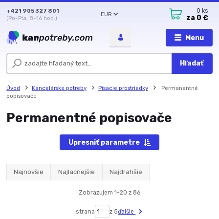
+421 905 327 801
0
ks
EUR
za
0 €
(Po-Pia, 8-16 hod.)
Menu
Hľadať
Úvod
Kancelárske potreby
Písacie prostriedky
Permanentné
popisovače
Permanentné popisovače
Upresniť parametre
Najnovšie
Najlacnejšie
Najdrahšie
Zobrazujem 1-20 z 86
strana
z 5
ďalšie