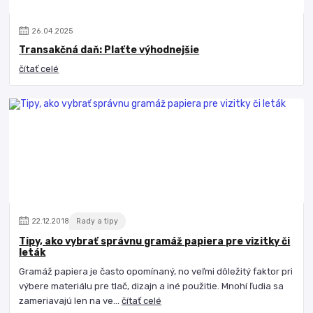
26
.
04
.
2025
Transakčná daň: Plaťte výhodnejšie
čítať celé
22
.
12
.
2018
Rady a tipy
Tipy, ako vybrať správnu gramáž papiera pre vizitky či
leták
Gramáž papiera je často opomínaný, no veľmi dôležitý faktor pri
výbere materiálu pre tlač, dizajn a iné použitie. Mnohí ľudia sa
zameriavajú len na ve...
čítať celé