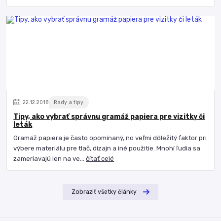
22
.
12
.
2018
Rady a tipy
Tipy, ako vybrať správnu gramáž papiera pre vizitky či
leták
Gramáž papiera je často opomínaný, no veľmi dôležitý faktor pri
výbere materiálu pre tlač, dizajn a iné použitie. Mnohí ľudia sa
zameriavajú len na ve...
čítať celé
Zobraziť všetky články