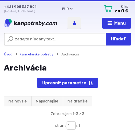
+421 905 327 801
0
ks
EUR
za
0 €
(Po-Pia, 8-16 hod.)
Menu
Hľadať
Úvod
Kancelárske potreby
Archivácia
Archivácia
Upresniť parametre
Najnovšie
Najlacnejšie
Najdrahšie
Zobrazujem 1-3 z 3
strana
z 1