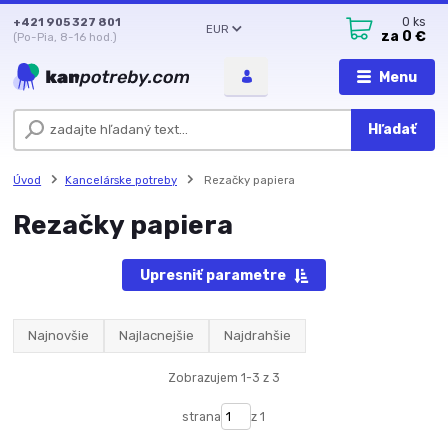
+421 905 327 801
0
ks
EUR
za
0 €
(Po-Pia, 8-16 hod.)
Menu
Hľadať
Úvod
Kancelárske potreby
Rezačky papiera
Rezačky papiera
Upresniť parametre
Najnovšie
Najlacnejšie
Najdrahšie
Zobrazujem 1-3 z 3
strana
z 1