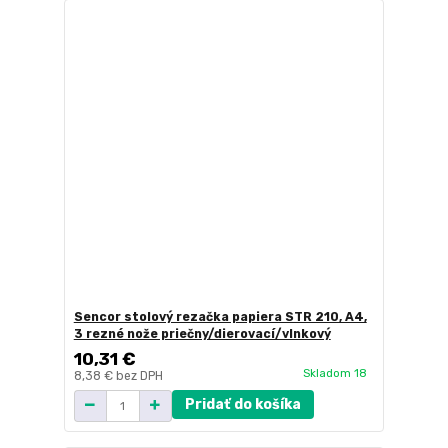
Sencor stolový rezačka papiera STR 210, A4,
3 rezné nože priečny/dierovací/vlnkový
10,31 €
Skladom 18
8,38 €
bez DPH
Pridať do košíka