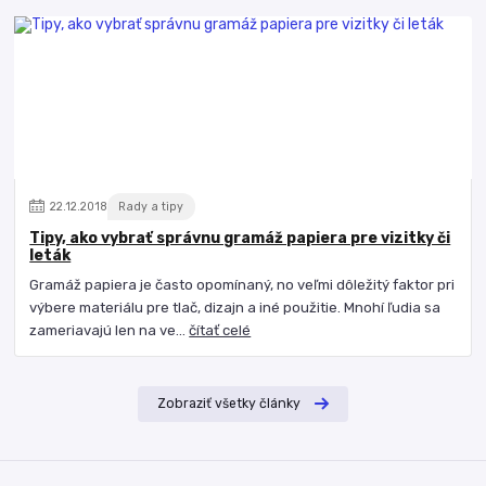
22
.
12
.
2018
Rady a tipy
Tipy, ako vybrať správnu gramáž papiera pre vizitky či
leták
Gramáž papiera je často opomínaný, no veľmi dôležitý faktor pri
výbere materiálu pre tlač, dizajn a iné použitie. Mnohí ľudia sa
zameriavajú len na ve...
čítať celé
Zobraziť všetky články