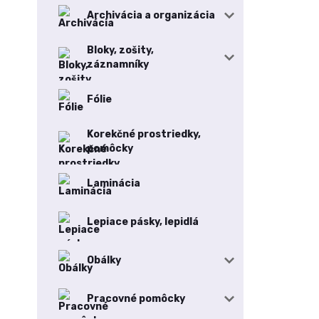
Archivácia a organizácia
Bloky, zošity,
záznamníky
Fólie
Korekčné prostriedky,
pomôcky
Laminácia
Lepiace pásky, lepidlá
Obálky
Pracovné pomôcky