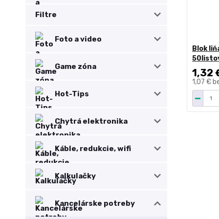
Filtre
Foto a video
Blok liň
50list
Game zóna
1,32 
1,07 €
b
Hot-Tips
Chytrá elektronika
Káble, redukcie, wifi
Kalkulačky
Kancelárske potreby