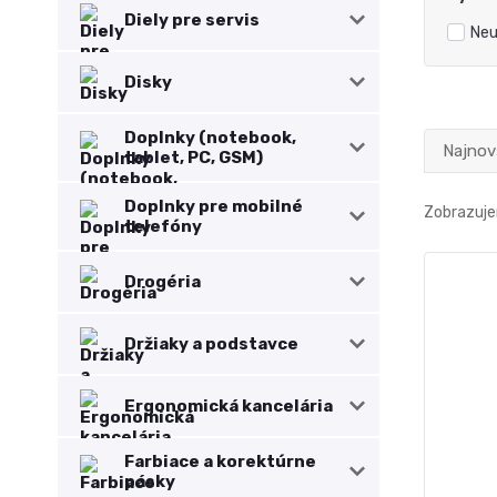
Diely pre servis
Neu
Disky
Doplnky (notebook,
Najnov
tablet, PC, GSM)
Doplnky pre mobilné
Zobrazuje
telefóny
Drogéria
Držiaky a podstavce
Ergonomická kancelária
Farbiace a korektúrne
pásky