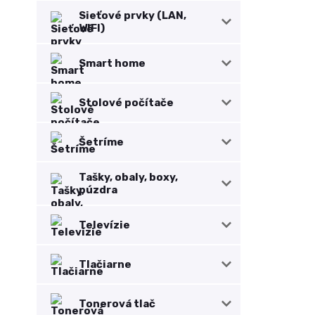
Sieťové prvky (LAN,
WIFI)
Smart home
Stolové počítače
Šetríme
Tašky, obaly, boxy,
púzdra
Televízie
Tlačiarne
Tonerová tlač