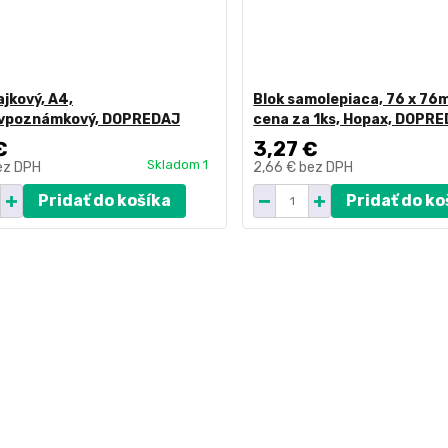
ajkový, A4,
Blok samolepiaca, 76 x 76m
ovpoznámkový, DOPREDAJ
cena za 1ks, Hopax, DOPR
€
3,27 €
Skladom 1
ez DPH
2,66 €
bez DPH
Pridať do košíka
Pridať do ko