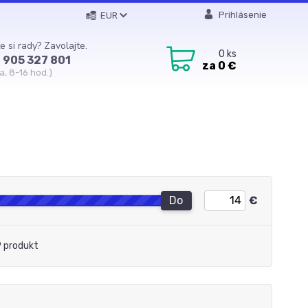
Prihlásenie
EUR
e si rady? Zavolajte.
0
ks
 905 327 801
za
0 €
a, 8-16 hod.)
Do
€
 produkt