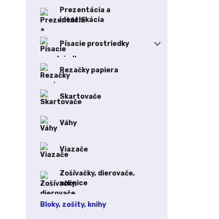
Prezentácia a
identifikácia
Písacie prostriedky
Rezačky papiera
Skartovače
Váhy
Viazače
Zošívačky, dierovače,
nožnice
Bloky, zošity, knihy