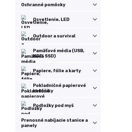
Ochranné pomôcky
Osvetlenie, LED
Outdoor a survival
Pamäťové média (USB,
HDD, SSD)
Papiere, fólie a karty
Pokladničné papierové
kotúčiky
Podložky pod myš
Prenosné nabíjacie stanice a
panely