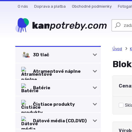
O nás
Doprava a platba
Obchodné podmienky
Fotogal
Úvod
K
3D tlač
Blok
Atramentové náplne
Cena
Batérie
Čistiace produkty
Skl
Dátové média (CD,DVD)
Výrob