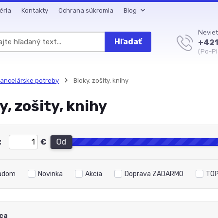
éria
Kontakty
Ochrana súkromia
Blog
Neviet
Hľadať
+421
(Po-Pi
ancelárske potreby
Bloky, zošity, knihy
y, zošity, knihy
:
€
Od
adom
Novinka
Akcia
Doprava ZADARMO
TOP
ca