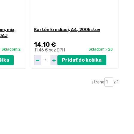
m, mix,
Kartón kresliaci, A4, 200listov
EDAJ
14,10 €
Skladom 2
Skladom > 20
11,46 €
bez DPH
šíka
Pridať do košíka
strana
z 1