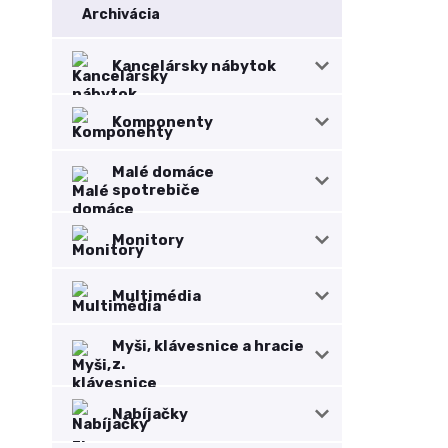
Archivácia
Kancelársky nábytok
Komponenty
Malé domáce
spotrebiče
Monitory
Multimédia
Myši, klávesnice a hracie
z.
Nabíjačky