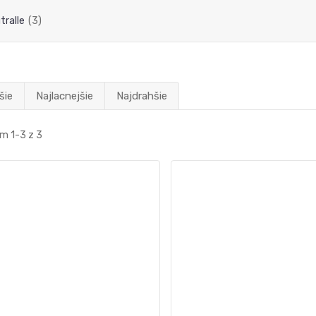
tralle
(3)
šie
Najlacnejšie
Najdrahšie
m 1-3 z 3