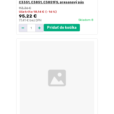
C3351, C3851, C3851FS, presonový pás
113,36 €
Ušetríte 18,14 €
(- 16 %)
95,22 €
Skladom 8
77,41 €
bez DPH
Pridať do košíka