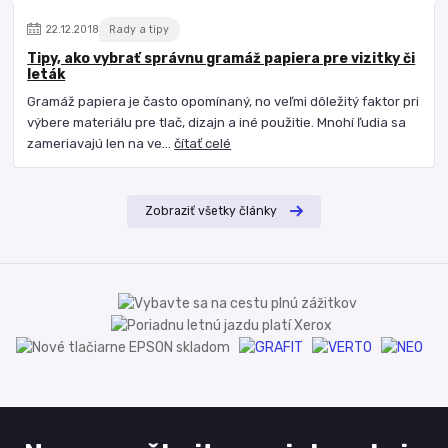
22
.
12
.
2018
Rady a tipy
Tipy, ako vybrať správnu gramáž papiera pre vizitky či
leták
Gramáž papiera je často opomínaný, no veľmi dôležitý faktor pri
výbere materiálu pre tlač, dizajn a iné použitie. Mnohí ľudia sa
zameriavajú len na ve...
čítať celé
Zobraziť všetky články