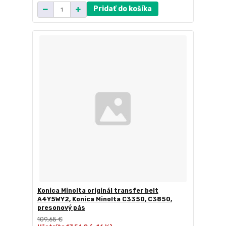
Pridať do košíka
Konica Minolta originál transfer belt
A4Y5WY2, Konica Minolta C3350, C3850,
presonový pás
109,65 €