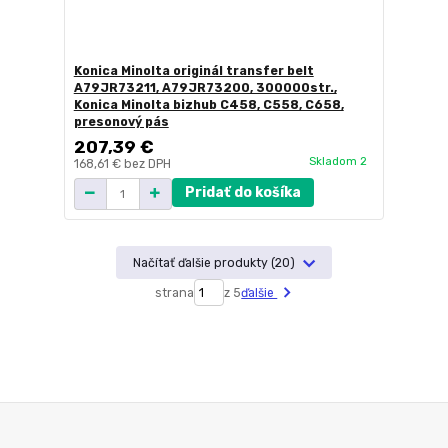
Konica Minolta originál transfer belt
A79JR73211, A79JR73200, 300000str.,
Konica Minolta bizhub C458, C558, C658,
presonový pás
207,39 €
Skladom 2
168,61 €
bez DPH
Pridať do košíka
Načítať ďalšie produkty (20)
strana
z 5
ďalšie