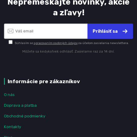
Nepremeškajte novinky, akcie
a zľavy!
Prihlásiť sa
Súhlasím so
spracovaním osobných údajov
za účelom zasielania newslettera.
Môžete sa kedykoľvek odhlásiť. Zasielame raz za 14 dní.
Informácie pre zákazníkov
O nás
Doprava a platba
Obchodné podmienky
Kontakty