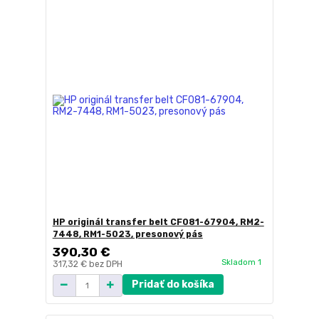
HP originál transfer belt CF081-67904, RM2-
7448, RM1-5023, presonový pás
390,30 €
Skladom 1
317,32 €
bez DPH
Pridať do košíka