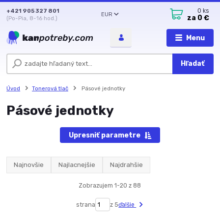
+421 905 327 801
0
ks
EUR
za
0 €
(Po-Pia, 8-16 hod.)
Menu
Hľadať
Úvod
Tonerová tlač
Pásové jednotky
Pásové jednotky
Upresniť parametre
Najnovšie
Najlacnejšie
Najdrahšie
Zobrazujem 1-20 z 88
strana
z 5
ďalšie