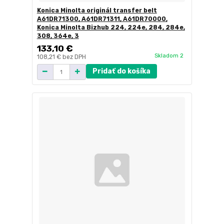
Konica Minolta originál transfer belt
A61DR71300, A61DR71311, A61DR70000,
Konica Minolta Bizhub 224, 224e, 284, 284e,
308, 364e, 3
133,10 €
Skladom 2
108,21 €
bez DPH
Pridať do košíka