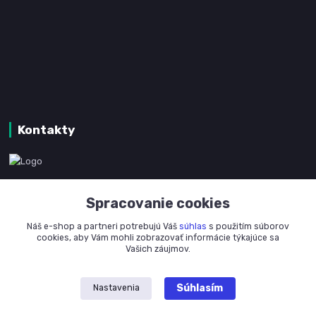
Kontakty
www.kanpotreby.com
Spracovanie cookies
+421 905 327 801
Náš e-shop a partneri potrebujú Váš
súhlas
s použitím súborov
(Po-Pia, 8-16 hod.)
cookies, aby Vám mohli zobrazovať informácie týkajúce sa
Vašich záujmov.
info@kanpotreby.com
Súhlasím
Nastavenia