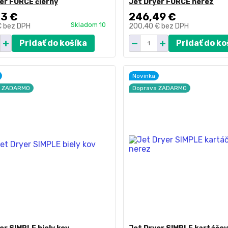
er FORCE čierny
Jet Dryer FORCE nerez
23 €
246,49 €
Skladom 10
€
bez DPH
200,40 €
bez DPH
Pridať do košíka
Pridať do ko
Novinka
a ZADARMO
Doprava ZADARMO