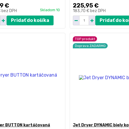
9 €
225,95 €
Skladom 10
€
bez DPH
183,70 €
bez DPH
Pridať do košíka
Pridať do ko
TOP produkt
Doprava ZADARMO
yer BUTTON kartáčovaná
Jet Dryer DYNAMIC biely ko