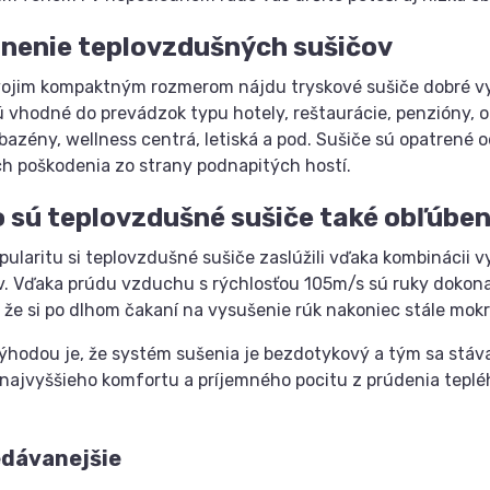
nenie teplovzdušných sušičov
ojim kompaktným rozmerom nájdu tryskové sušiče dobré vyu
ú vhodné do prevádzok typu hotely, reštaurácie, penzióny, 
 bazény, wellness centrá, letiská a pod. Sušiče sú opatrené
ch poškodenia zo strany podnapitých hostí.
 sú teplovzdušné sušiče také obľúbe
pularitu si teplovzdušné sušiče zaslúžili vďaka kombinácii
. Vďaka prúdu vzduchu s rýchlosťou 105m/s sú ruky dokona
 že si po dlhom čakaní na vysušenie rúk nakoniec stále mokré
ýhodou je, že systém sušenia je bezdotykový a tým sa stáv
najvyššieho komfortu a príjemného pocitu z prúdenia tepl
edávanejšie