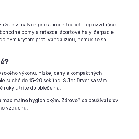
žitie v malých priestoroch toaliet. Teplovzdušné
obchodné domy a reťazce, športové haly, čerpacie
 odolným krytom proti vandalizmu, nemusíte sa
né?
 vysokého výkonu, nízkej ceny a kompaktných
le suché do 15-20 sekúnd. S Jet Dryer sa vám
 ruky utrite do oblečenia.
a maximálne hygienickým. Zároveň sa používateľovi
ého vzduchu.