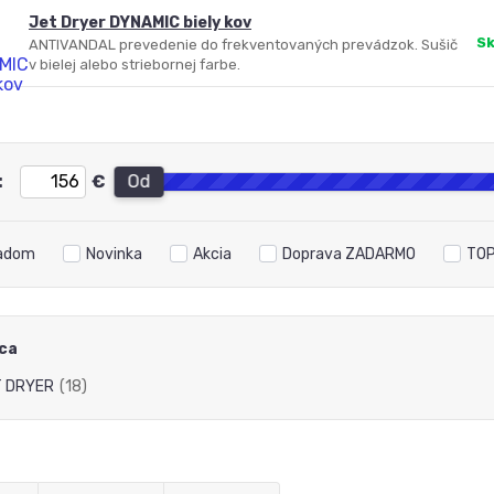
Jet Dryer DYNAMIC biely kov
S
ANTIVANDAL prevedenie do frekventovaných prevádzok. Sušič
v bielej alebo striebornej farbe.
:
€
Od
adom
Novinka
Akcia
Doprava ZADARMO
TOP
ca
T DRYER
(18)