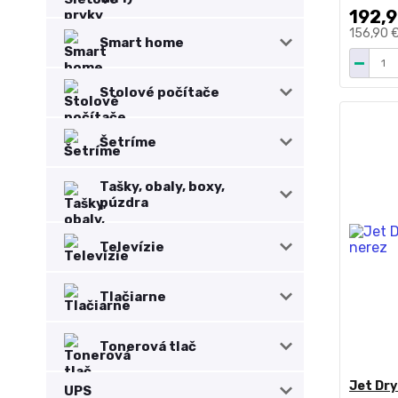
192,9
156,90 
Smart home
Stolové počítače
Šetríme
Tašky, obaly, boxy,
púzdra
Televízie
Tlačiarne
Tonerová tlač
Jet Dr
UPS