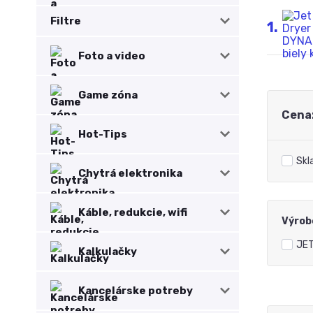
Filtre
1.
Foto a video
Game zóna
Cena
Hot-Tips
Skl
Chytrá elektronika
Káble, redukcie, wifi
Výrob
JE
Kalkulačky
Kancelárske potreby