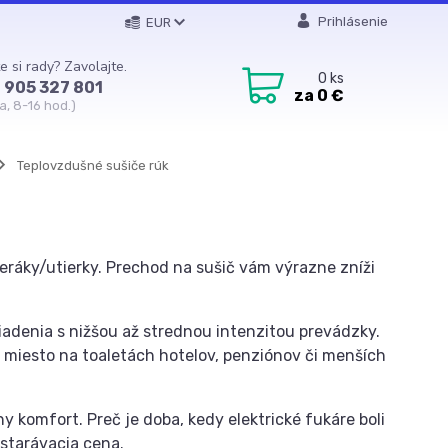
Prihlásenie
EUR
e si rady? Zavolajte.
0
ks
 905 327 801
za
0 €
a, 8-16 hod.)
Teplovzdušné sušiče rúk
eráky/utierky. Prechod na sušič vám výrazne zníži
iadenia s nižšou až strednou intenzitou prevádzky.
miesto na toaletách hotelov, penziónov či menších
y komfort. Preč je doba, kedy elektrické fukáre boli
bstarávacia cena.