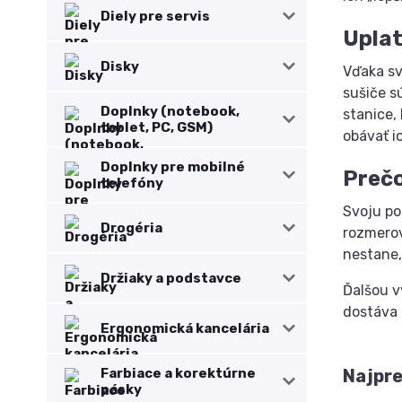
Diely pre servis
Uplat
Disky
Vďaka sv
sušiče s
Doplnky (notebook,
stanice,
tablet, PC, GSM)
obávať i
Doplnky pre mobilné
Prečo
telefóny
Svoju po
Drogéria
rozmerov
nestane,
Držiaky a podstavce
Ďalšou v
dostáva 
Ergonomická kancelária
Farbiace a korektúrne
Najpr
pásky