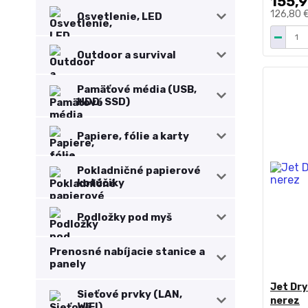
155,9
126,80 
Osvetlenie, LED
Outdoor a survival
Pamäťové média (USB,
HDD, SSD)
Papiere, fólie a karty
Pokladničné papierové
kotúčiky
Podložky pod myš
Prenosné nabíjacie stanice a
panely
Jet Dr
Sieťové prvky (LAN,
nerez
WIFI)