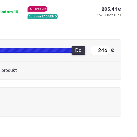
205,41 €
TOP produkt
kladom 10
167 € bez DPH
Doprava ZADARMO
Do
€
 produkt