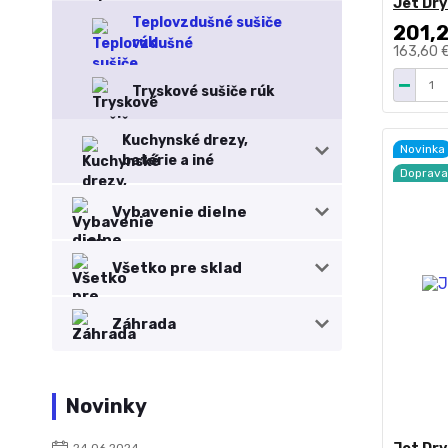
Jet Dry
Teplovzdušné sušiče
201,
rúk
163,60 
Tryskové sušiče rúk
Kuchynské drezy,
Novinka
batérie a iné
Doprav
Vybavenie dielne
Všetko pre sklad
Záhrada
Novinky