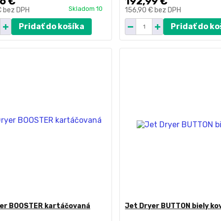
6 €
192,99 €
Skladom 10
€
bez DPH
156,90 €
bez DPH
Pridať do košíka
Pridať do ko
yer BOOSTER kartáčovaná
Jet Dryer BUTTON biely ko