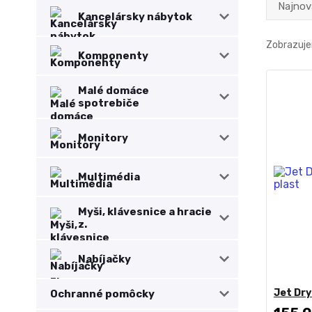
Najnov
Kancelársky nábytok
Zobrazuje
Komponenty
Malé domáce
spotrebiče
Monitory
Multimédia
Myši, klávesnice a hracie
z.
Nabíjačky
Jet Dry
Ochranné pomôcky