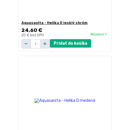
Aquasanita - Helika D lesklý chróm
24,60 €
Skladom 1
20 €
bez DPH
Pridať do košíka