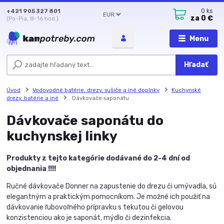
+421 905 327 801
0
ks
EUR
za
0 €
(Po-Pia, 8-16 hod.)
Menu
Hľadať
Úvod
Vodovodné batérie, drezy, sušiče a iné doplnky
Kuchynské
drezy, batérie a iné
Dávkovače saponátu
Dávkovače saponátu do
kuchynskej linky
Produkty z tejto kategórie dodávané do 2-4 dní od
objednania !!!!
Ručné dávkovače Donner na zapustenie do drezu či umývadla, sú
elegantným a praktickým pomocníkom. Je možné ich použiť na
dávkovanie ľubovoľného prípravku s tekutou či gelovou
konzistenciou ako je saponát, mýdlo či dezinfekcia.