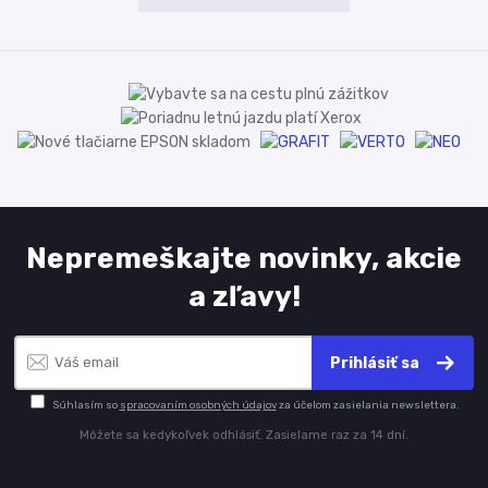
Nepremeškajte novinky, akcie
a zľavy!
Prihlásiť sa
Súhlasím so
spracovaním osobných údajov
za účelom zasielania newslettera.
Môžete sa kedykoľvek odhlásiť. Zasielame raz za 14 dní.