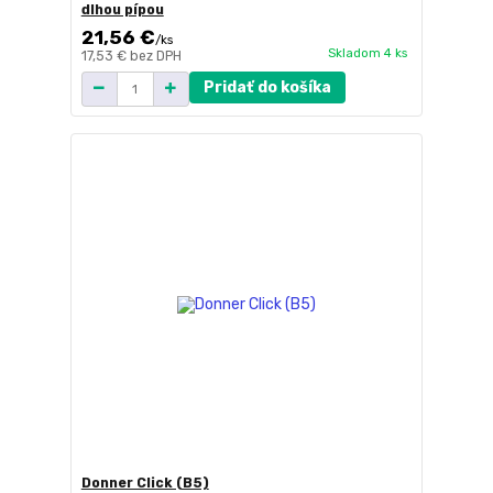
dlhou pípou
21,56 €
/
ks
Skladom 4 ks
17,53 €
bez DPH
Pridať do košíka
Donner Click (B5)