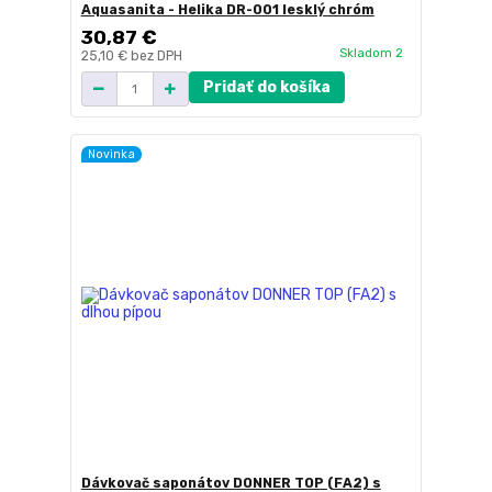
Aquasanita - Helika DR-001 lesklý chróm
30,87 €
Skladom 2
25,10 €
bez DPH
Pridať do košíka
Novinka
Dávkovač saponátov DONNER TOP (FA2) s