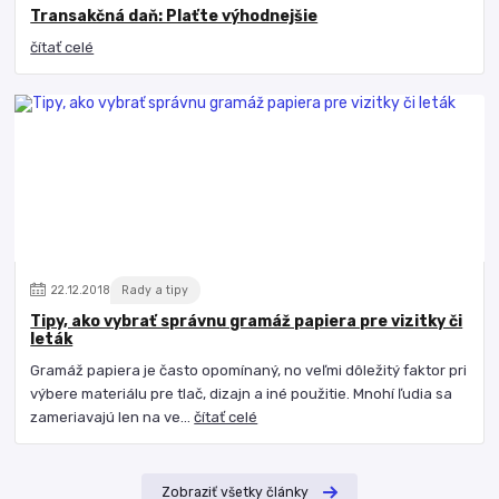
Transakčná daň: Plaťte výhodnejšie
čítať celé
22
.
12
.
2018
Rady a tipy
Tipy, ako vybrať správnu gramáž papiera pre vizitky či
leták
Gramáž papiera je často opomínaný, no veľmi dôležitý faktor pri
výbere materiálu pre tlač, dizajn a iné použitie. Mnohí ľudia sa
zameriavajú len na ve...
čítať celé
Zobraziť všetky články