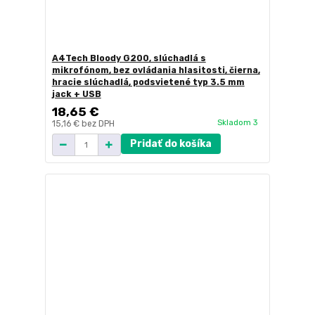
A4Tech Bloody G200, slúchadlá s
mikrofónom, bez ovládania hlasitosti, čierna,
hracie slúchadlá, podsvietené typ 3.5 mm
jack + USB
18,65 €
Skladom 3
15,16 €
bez DPH
Pridať do košíka