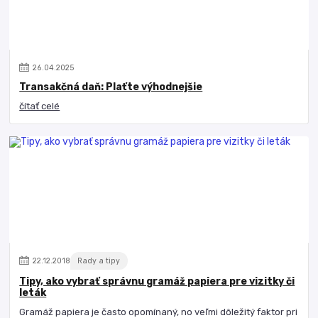
26
.
04
.
2025
Transakčná daň: Plaťte výhodnejšie
čítať celé
22
.
12
.
2018
Rady a tipy
Tipy, ako vybrať správnu gramáž papiera pre vizitky či
leták
Gramáž papiera je často opomínaný, no veľmi dôležitý faktor pri