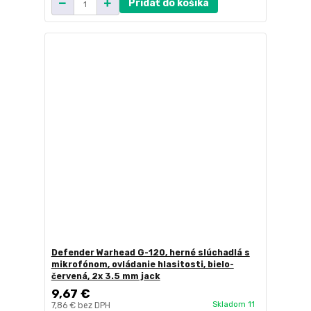
Pridať do košíka
Defender Warhead G-120, herné slúchadlá s
mikrofónom, ovládanie hlasitosti, bielo-
červená, 2x 3.5 mm jack
9,67 €
Skladom 11
7,86 €
bez DPH