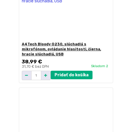
A4Tech Bloody G230, slúchadlá s
mikrofónom, ovládanie hlasitosti, čierna,
hracie slúchadlá, USB
38,99 €
Skladom 2
31,70 €
bez DPH
Pridať do košíka