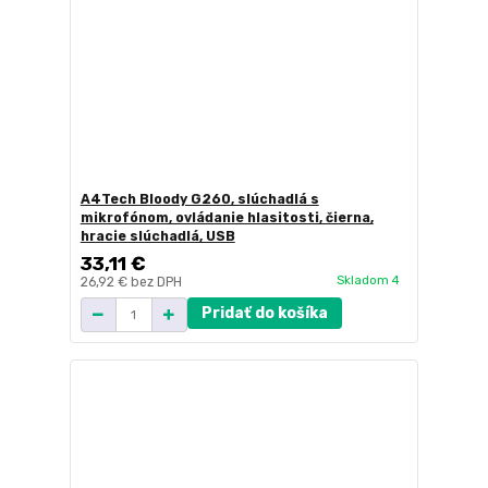
A4Tech Bloody G260, slúchadlá s
mikrofónom, ovládanie hlasitosti, čierna,
hracie slúchadlá, USB
33,11 €
Skladom 4
26,92 €
bez DPH
Pridať do košíka