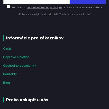
Súhlasím so
spracovaním osobných údajov
za účelom zasielania newslettera.
Môžete sa kedykoľvek odhlásiť. Zasielame raz za 14 dní.
Informácie pre zákazníkov
O nás
Doprava a platba
Obchodné podmienky
Kontakty
Blog
Prečo nakúpiť u nás