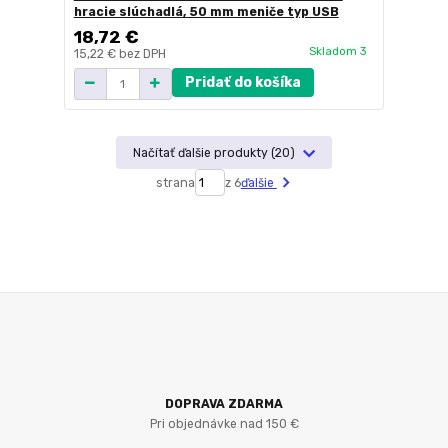
hracie slúchadlá, 50 mm meniče typ USB
18,72 €
Skladom 3
15,22 €
bez DPH
Pridať do košíka
Načítať ďalšie produkty (20)
strana
z 6
ďalšie
DOPRAVA ZDARMA
Pri objednávke nad 150 €