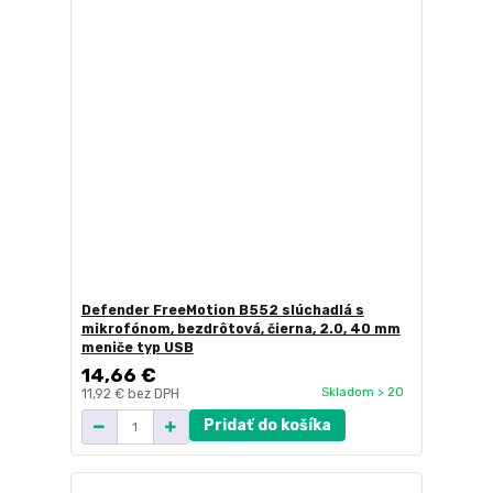
Defender FreeMotion B552 slúchadlá s
mikrofónom, bezdrôtová, čierna, 2.0, 40 mm
meniče typ USB
14,66 €
Skladom > 20
11,92 €
bez DPH
Pridať do košíka