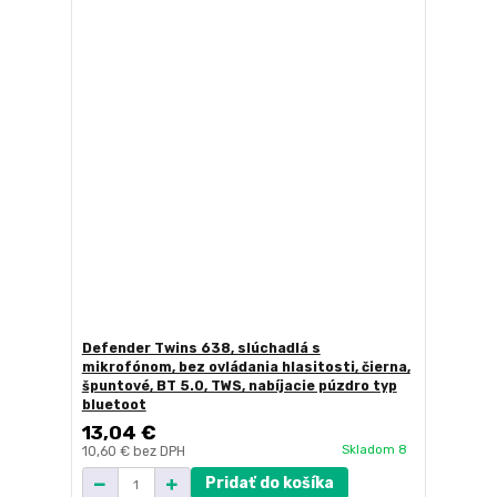
Defender Twins 638, slúchadlá s
mikrofónom, bez ovládania hlasitosti, čierna,
špuntové, BT 5.0, TWS, nabíjacie púzdro typ
bluetoot
13,04 €
Skladom 8
10,60 €
bez DPH
Pridať do košíka