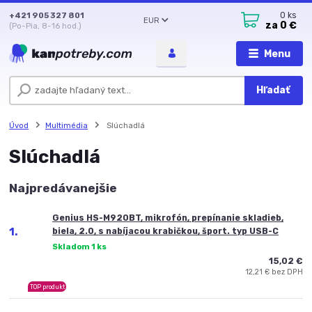
+421 905 327 801
0
ks
EUR
za
0 €
(Po-Pia, 8-16 hod.)
Menu
Hľadať
Úvod
Multimédia
Slúchadlá
Slúchadlá
Najpredávanejšie
Genius HS-M920BT, mikrofón, prepínanie skladieb,
1.
biela, 2.0, s nabíjacou krabičkou, šport. typ USB-C
Skladom 1 ks
15,02 €
12,21 € bez DPH
TOP produkt