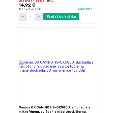
Ušetríte 1,66 €
(- 10 %)
14,92 €
Skladom 3
12,13 €
bez DPH
Pridať do košíka
Genius GX GAMING HS-GX580U, slúchadlá s
mikrofónom, ovládanie hlasitosti, čierna,