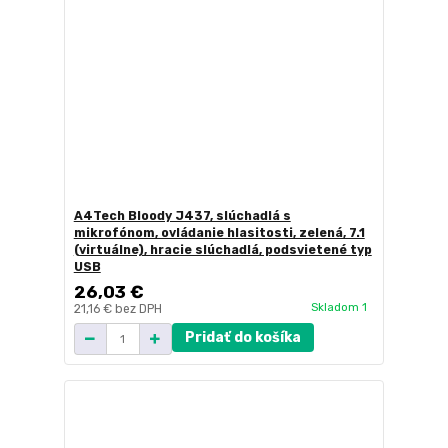
A4Tech Bloody J437, slúchadlá s
mikrofónom, ovládanie hlasitosti, zelená, 7.1
(virtuálne), hracie slúchadlá, podsvietené typ
USB
26,03 €
Skladom 1
21,16 €
bez DPH
Pridať do košíka