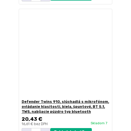
Defender Twins 910, slúchadlá s mikrofónom,
ovládanie hlasitosti, biela, špuntové, BT 5.1,
TWS, nabíjacie púzdro typ bluetooth
20,43 €
Skladom 7
16,61 €
bez DPH