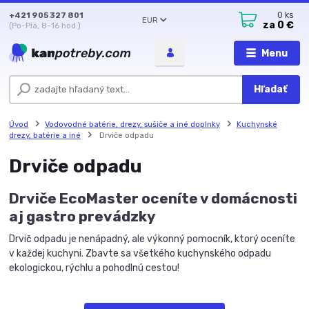
+421 905 327 801
0
ks
EUR
za
0 €
(Po-Pia, 8-16 hod.)
Menu
Hľadať
Úvod
Vodovodné batérie, drezy, sušiče a iné doplnky
Kuchynské
drezy, batérie a iné
Drviče odpadu
Drviče odpadu
Drviče EcoMaster oceníte v domácnosti
aj gastro prevádzky
Drvič odpadu je nenápadný, ale výkonný pomocník, ktorý oceníte
v každej kuchyni. Zbavte sa všetkého kuchynského odpadu
ekologickou, rýchlu a pohodlnú cestou!