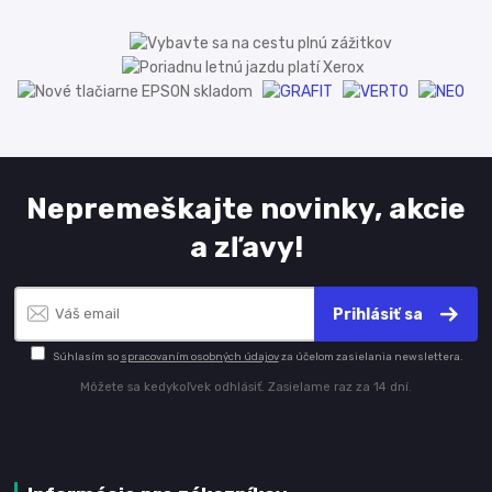
Nepremeškajte novinky, akcie
a zľavy!
Prihlásiť sa
Súhlasím so
spracovaním osobných údajov
za účelom zasielania newslettera.
Môžete sa kedykoľvek odhlásiť. Zasielame raz za 14 dní.