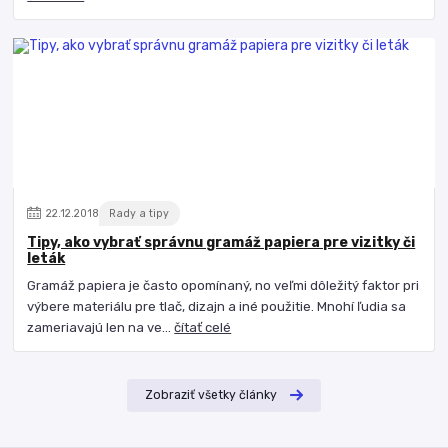
22
.
12
.
2018
Rady a tipy
Tipy, ako vybrať správnu gramáž papiera pre vizitky či
leták
Gramáž papiera je často opomínaný, no veľmi dôležitý faktor pri
výbere materiálu pre tlač, dizajn a iné použitie. Mnohí ľudia sa
zameriavajú len na ve...
čítať celé
Zobraziť všetky články