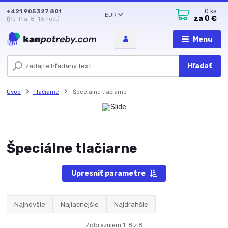
+421 905 327 801
0
ks
EUR
za
0 €
(Po-Pia, 8-16 hod.)
Menu
Hľadať
Úvod
Tlačiarne
Špeciálne tlačiarne
Špeciálne tlačiarne
Upresniť parametre
Najnovšie
Najlacnejšie
Najdrahšie
Zobrazujem 1-8 z 8