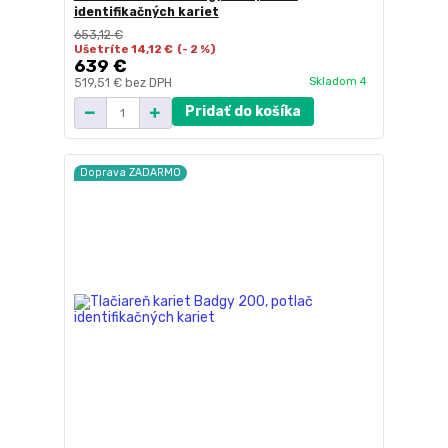
identifikačných kariet
653,12 €
Ušetríte 14,12 €
(- 2 %)
639 €
Skladom 4
519,51 €
bez DPH
Pridať do košíka
Doprava ZADARMO