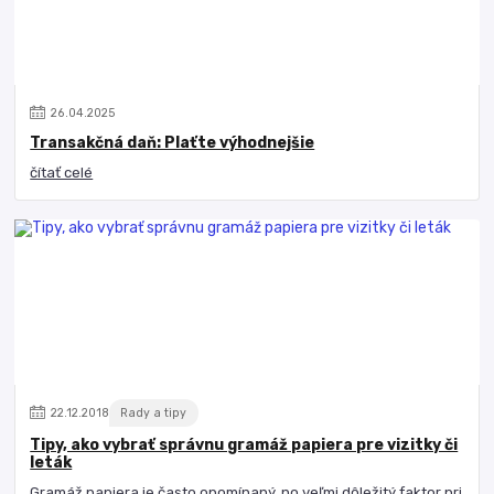
26
.
04
.
2025
Transakčná daň: Plaťte výhodnejšie
čítať celé
22
.
12
.
2018
Rady a tipy
Tipy, ako vybrať správnu gramáž papiera pre vizitky či
leták
Gramáž papiera je často opomínaný, no veľmi dôležitý faktor pri