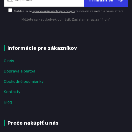
Prihlásiť sa
Súhlasím so
spracovaním osobných údajov
za účelom zasielania newslettera.
Môžete sa kedykoľvek odhlásiť. Zasielame raz za 14 dní.
Informácie pre zákazníkov
O nás
Doprava a platba
Obchodné podmienky
Kontakty
Blog
Prečo nakúpiť u nás