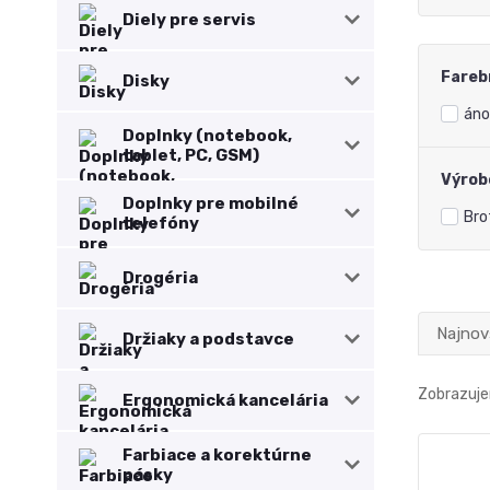
Diely pre servis
Fareb
Disky
áno
Doplnky (notebook,
tablet, PC, GSM)
Výrob
Doplnky pre mobilné
Bro
telefóny
Drogéria
Najnov
Držiaky a podstavce
Zobrazuje
Ergonomická kancelária
Farbiace a korektúrne
pásky