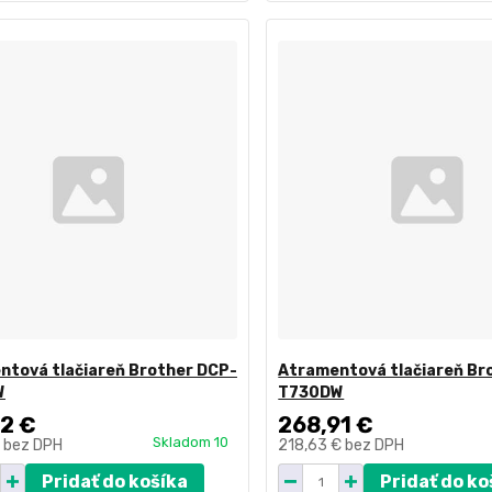
ntová tlačiareň Brother DCP-
Atramentová tlačiareň Br
W
T730DW
2 €
268,91 €
Skladom 10
€
bez DPH
218,63 €
bez DPH
Pridať do košíka
Pridať do ko