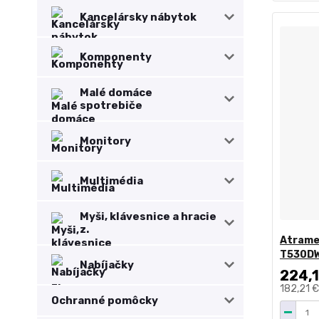
Kancelársky nábytok
Komponenty
Malé domáce
spotrebiče
Monitory
Multimédia
Myši, klávesnice a hracie
z.
Atrame
T530D
Nabíjačky
224,1
182,21 
Ochranné pomôcky