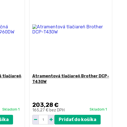
 tlačiareň
Atramentová tlačiareň Brother DCP-
T430W
203,28 €
Skladom 1
Skladom 1
165,27 €
bez DPH
šíka
Pridať do košíka