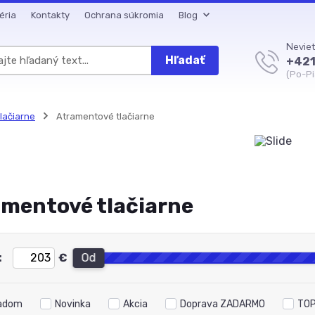
éria
Kontakty
Ochrana súkromia
Blog
Neviet
Hľadať
+421
(Po-Pi
lačiarne
Atramentové tlačiarne
mentové tlačiarne
:
€
Od
adom
Novinka
Akcia
Doprava ZADARMO
TOP