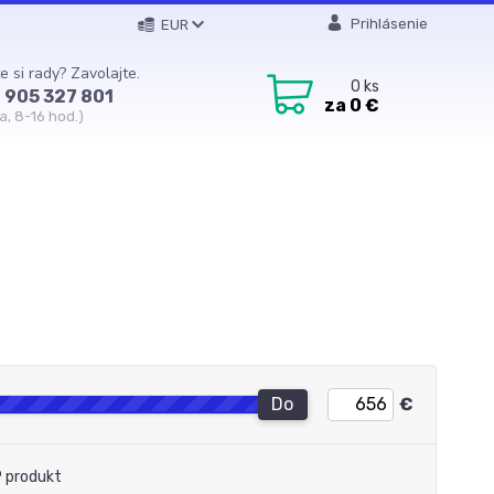
Prihlásenie
EUR
e si rady? Zavolajte.
0
ks
 905 327 801
za
0 €
a, 8-16 hod.)
Do
€
 produkt