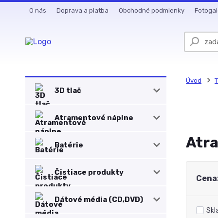
O nás
Doprava a platba
Obchodné podmienky
Fotogal
Úvod
T
3D tlač
Atramentové náplne
Atra
Batérie
Čistiace produkty
Cena
Dátové média (CD,DVD)
Skl