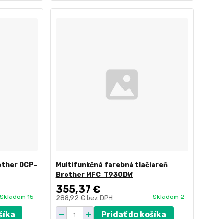
other DCP-
Multifunkčná farebná tlačiareň
Brother MFC-T930DW
355,37 €
Skladom 15
Skladom 2
288,92 €
bez DPH
šíka
Pridať do košíka