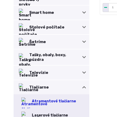
Smart home
Stolové počítače
Šetríme
Tašky, obaly, boxy,
púzdra
Televízie
Tlačiarne
Atramentové tlačiarne
Laserové tlačiarne