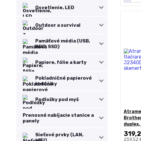
Osvetlenie, LED
Outdoor a survival
Pamäťové média (USB,
HDD, SSD)
Papiere, fólie a karty
Pokladničné papierové
kotúčiky
Podložky pod myš
Atrame
Prenosné nabíjacie stanice a
Brother
panely
duplex,
319,2
Sieťové prvky (LAN,
259,52
WIFI)