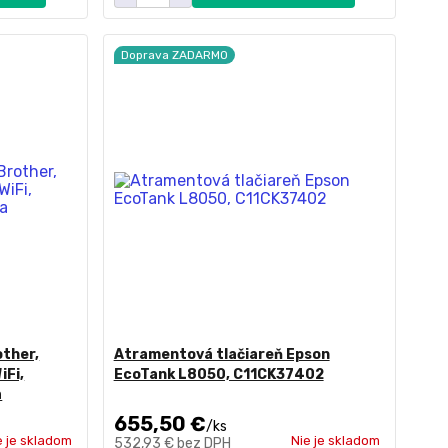
Doprava ZADARMO
other,
Atramentová tlačiareň Epson
iFi,
EcoTank L8050, C11CK37402
a
655,50 €
/
ks
e je skladom
Nie je skladom
532,93 €
bez DPH