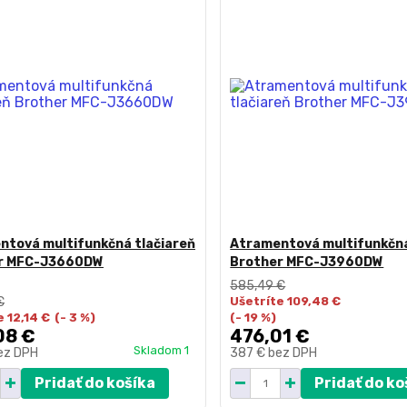
ntová multifunkčná tlačiareň
Atramentová multifunkčná
r MFC-J3660DW
Brother MFC-J3960DW
585,49 €
€
Ušetríte 109,48 €
 12,14 €
(- 3 %)
(- 19 %)
08 €
476,01 €
Skladom 1
ez DPH
387 €
bez DPH
Pridať do košíka
Pridať do ko