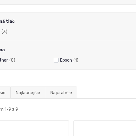
ná tlač
(3)
ca
ther
(8)
Epson
(1)
šie
Najlacnejšie
Najdrahšie
m 1-9 z 9