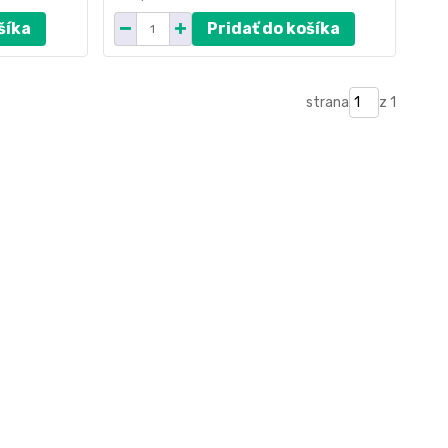
šíka
Pridať do košíka
strana
z 1