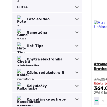
Filtre
Foto a video
Game zóna
Hot-Tips
Chytrá elektronika
Atrame
Brothe
Káble, redukcie, wifi
376,22 
Ušetríte
Kalkulačky
364,
296 €
b
Kancelárske potreby