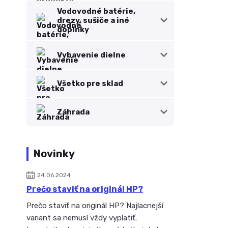
Vodovodné batérie,
drezy, sušiče a iné
doplnky
Vybavenie dielne
Všetko pre sklad
Záhrada
Novinky
24.06.2024
Prečo staviť na originál HP?
Prečo staviť na originál HP? Najlacnejší
variant sa nemusí vždy vyplatiť.