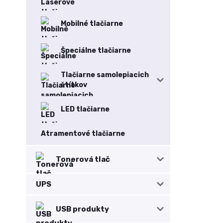
Mobilné tlačiarne
Špeciálne tlačiarne
Tlačiarne samolepiacich
štítkov
LED tlačiarne
Atramentové tlačiarne
Tonerová tlač
UPS
USB produkty