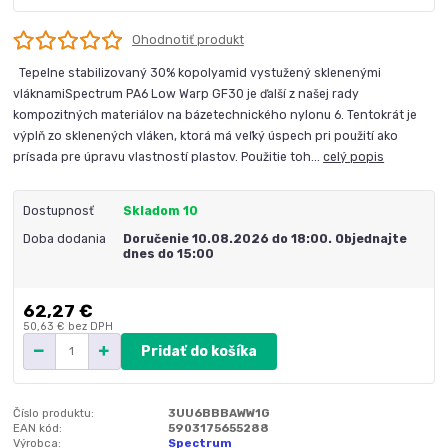
Ohodnotiť produkt
Tepelne stabilizovaný 30% kopolyamid vystužený sklenenými
vláknamiSpectrum PA6 Low Warp GF30 je ďalší z našej rady
kompozitných materiálov na bázetechnického nylonu 6. Tentokrát je
výplň zo sklenených vláken, ktorá má veľký úspech pri použití ako
prísada pre úpravu vlastností plastov. Použitie toh...
celý popis
Dostupnosť
Skladom 10
Doba dodania
Doručenie 10.08.2026 do 18:00. Objednajte
dnes do 15:00
62,27 €
50,63 €
bez DPH
Pridať do košíka
Číslo produktu:
3UU6BBBAWW1G
EAN kód:
5903175655288
Výrobca:
Spectrum