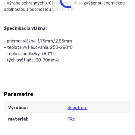
- výroba ochranných krúžkov a dosiek so zvýšenou chemickou
odolnosťou a odolnosťou proti korózii
Špecifikácia vlákna:
- priemer vlákna: 1,75mm/2,85mm
- teplota vytlačovania: 250-280°C
- teplota podložky: <80°C
- rýchlosť tlače: 30-70mm/s
Parametre
Výrobca
Spectrum
materiál
PA6