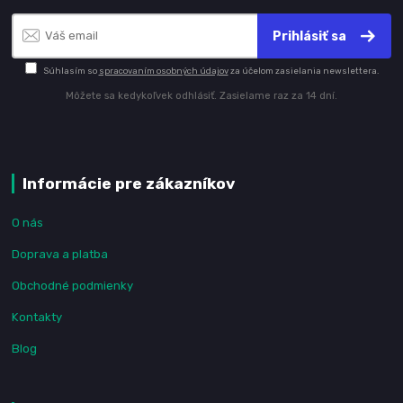
Prihlásiť sa
Súhlasím so
spracovaním osobných údajov
za účelom zasielania newslettera.
Môžete sa kedykoľvek odhlásiť. Zasielame raz za 14 dní.
Informácie pre zákazníkov
O nás
Doprava a platba
Obchodné podmienky
Kontakty
Blog