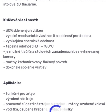
stolové 3D tlačiarne.
Kľúčové vlastnosti:
- 30% sklenených vláken
- vysoké mechanické vlastnosti a odolnosť proti oderu
- vynikajúca chemická odolnosť
- tepelná odolnosť HDT – 180°C
- je možné tlačiť na stolových zariadeniach bez vyhrievanej
komory
- matný, karbonizovaný tlačový povrch
- dokonalé spojenie vrstiev
Aplikácia:
- funkčný prototyp
- výrobné nástroje
- pracovné súčasti nástrojov a strojov – rotory, ozubené kolesá
- vodítka, ozubené hrebene, vodiace kladky