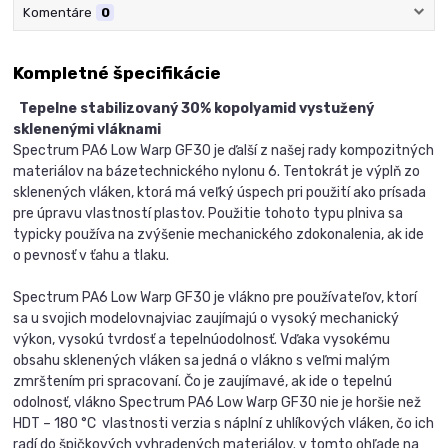
Komentáre
0
Kompletné špecifikácie
Tepelne stabilizovaný 30% kopolyamid vystužený
sklenenými vláknami
Spectrum PA6 Low Warp GF30 je ďalší z našej rady kompozitných
materiálov na bázetechnického nylonu 6. Tentokrát je výplň zo
sklenených vláken, ktorá má veľký úspech pri použití ako prísada
pre úpravu vlastností plastov. Použitie tohoto typu plniva sa
typicky používa na zvýšenie mechanického zdokonalenia, ak ide
o pevnosť v ťahu a tlaku.
Spectrum PA6 Low Warp GF30 je vlákno pre používateľov, ktorí
sa u svojich modelovnajviac zaujímajú o vysoký mechanický
výkon, vysokú tvrdosť a tepelnúodolnosť. Vďaka vysokému
obsahu sklenených vláken sa jedná o vlákno s veľmi malým
zmrštením pri spracovaní. Čo je zaujímavé, ak ide o tepelnú
odolnosť, vlákno Spectrum PA6 Low Warp GF30 nie je horšie než
HDT – 180 °C vlastnosti verzia s náplní z uhlíkových vláken, čo ich
radí do špičkových vyhradených materiálov. v tomto ohľade na