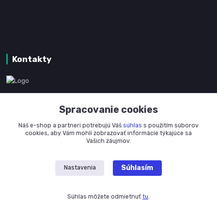
Kontakty
www.kanpotreby.com
Spracovanie cookies
+421 905 327 801
Náš e-shop a partneri potrebujú Váš
súhlas
s použitím súborov
(Po-Pia, 8-16 hod.)
cookies, aby Vám mohli zobrazovať informácie týkajúce sa
Vašich záujmov.
info@kanpotreby.com
Súhlasím
Nastavenia
Súhlas môžete odmietnuť
tu
.
Vytvorené na
Eshop-rychlo.sk