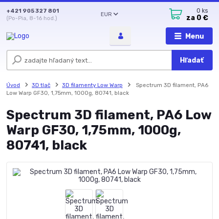
+421 905 327 801
0
ks
EUR
za
0 €
(Po-Pia, 8-16 hod.)
Menu
Hľadať
Úvod
3D tlač
3D filamenty Low Warp
Spectrum 3D filament, PA6
Low Warp GF30, 1,75mm, 1000g, 80741, black
Spectrum 3D filament, PA6 Low
Warp GF30, 1,75mm, 1000g,
80741, black