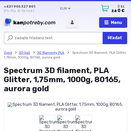
+421 905 327 801
0
ks
EUR
za
0 €
(Po-Pia, 8-16 hod.)
Menu
Hľadať
Úvod
3D tlač
3D filamenty PLA
Spectrum 3D filament, PLA Glitter,
1,75mm, 1000g, 80165, aurora gold
Spectrum 3D filament, PLA
Glitter, 1,75mm, 1000g, 80165,
aurora gold