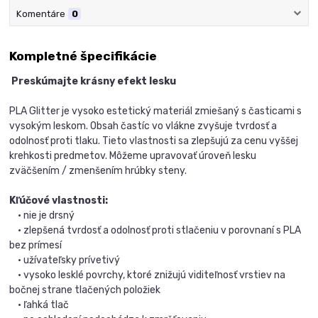
Komentáre
0
Kompletné špecifikácie
Preskúmajte krásny efekt lesku
PLA Glitter je vysoko estetický materiál zmiešaný s časticami s
vysokým leskom. Obsah častíc vo vlákne zvyšuje tvrdosť a
odolnosť proti tlaku. Tieto vlastnosti sa zlepšujú za cenu vyššej
krehkosti predmetov. Môžeme upravovať úroveň lesku
zväčšením / zmenšením hrúbky steny.
Kľúčové vlastnosti:
• nie je drsný
• zlepšená tvrdosť a odolnosť proti stlačeniu v porovnaní s PLA
bez prímesí
• užívateľsky prívetivý
• vysoko lesklé povrchy, ktoré znižujú viditeľnosť vrstiev na
bočnej strane tlačených položiek
• ľahká tlač