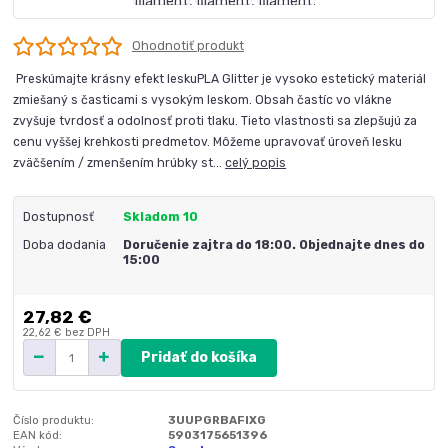
Ohodnotiť produkt
Preskúmajte krásny efekt leskuPLA Glitter je vysoko estetický materiál
zmiešaný s časticami s vysokým leskom. Obsah častíc vo vlákne
zvyšuje tvrdosť a odolnosť proti tlaku. Tieto vlastnosti sa zlepšujú za
cenu vyššej krehkosti predmetov. Môžeme upravovať úroveň lesku
zväčšením / zmenšením hrúbky st...
celý popis
Dostupnosť
Skladom 10
Doba dodania
Doručenie zajtra do 18:00. Objednajte dnes do
15:00
27,82 €
22,62 €
bez DPH
Pridať do košíka
Číslo produktu:
3UUPGRBAFIXG
EAN kód:
5903175651396