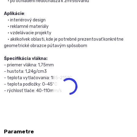
• po ochladení nedochádza k zmršťovaniu
Aplikácie
:
• interiérový design
• reklamné materiály
• vzdelávacie projekty
• akékoľvek oblasti, kde je potrebné prezentovať konkrétne
geometrické obrazce pútavým spôsobom
Špecifikácia vlákna:
- priemer vlákna: 1,75mm
- hustota: 1,24g/cm3
- teplota vytlačovania: 185-215°C
- teplota podložky: 0-45°C
- rýchlosť tlače: 40-110mm/s
Parametre