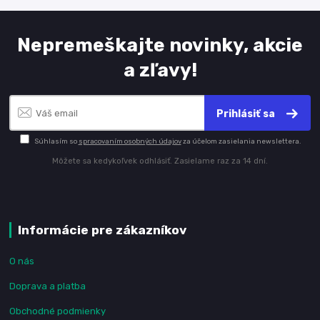
Nepremeškajte novinky, akcie
a zľavy!
Prihlásiť sa
Súhlasím so
spracovaním osobných údajov
za účelom zasielania newslettera.
Môžete sa kedykoľvek odhlásiť. Zasielame raz za 14 dní.
Informácie pre zákazníkov
O nás
Doprava a platba
Obchodné podmienky