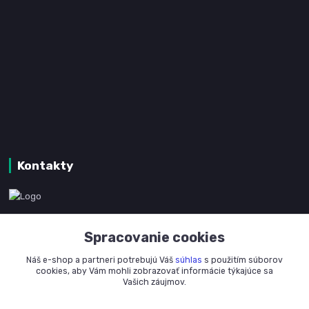
Kontakty
www.kanpotreby.com
Spracovanie cookies
+421 905 327 801
Náš e-shop a partneri potrebujú Váš
súhlas
s použitím súborov
(Po-Pia, 8-16 hod.)
cookies, aby Vám mohli zobrazovať informácie týkajúce sa
Vašich záujmov.
info@kanpotreby.com