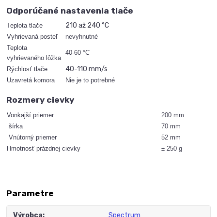
Odporúčané nastavenia tlače
210 až 240 °C
Teplota tlače
Vyhrievaná posteľ
nevyhnutné
Teplota
40-60 °C
vyhrievaného lôžka
40-110 mm/s
Rýchlosť tlače
Uzavretá komora
Nie je to potrebné
Rozmery cievky
Vonkajší priemer
200 mm
šírka
70 mm
Vnútorný priemer
52 mm
Hmotnosť prázdnej cievky
± 250 g
Parametre
Výrobca
Spectrum