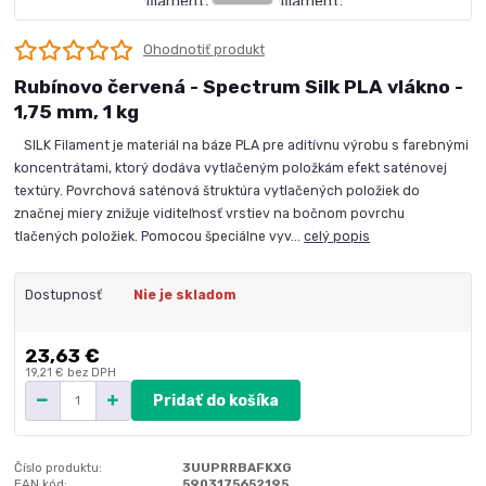
Ohodnotiť produkt
Rubínovo červená - Spectrum Silk PLA vlákno -
1,75 mm, 1 kg
SILK Filament je materiál na báze PLA pre aditívnu výrobu s farebnými
koncentrátami, ktorý dodáva vytlačeným položkám efekt saténovej
textúry. Povrchová saténová štruktúra vytlačených položiek do
značnej miery znižuje viditeľnosť vrstiev na bočnom povrchu
tlačených položiek. Pomocou špeciálne vyv...
celý popis
Dostupnosť
Nie je skladom
23,63 €
19,21 €
bez DPH
Pridať do košíka
Číslo produktu:
3UUPRRBAFKXG
EAN kód:
5903175652195