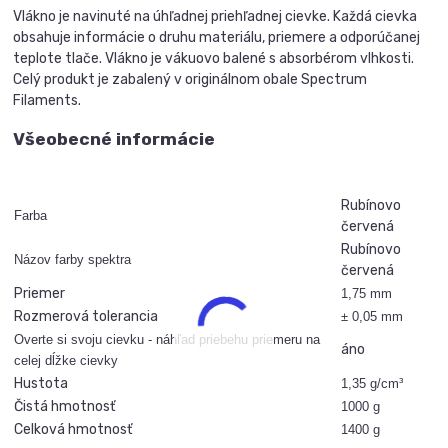
Vlákno je navinuté na úhľadnej priehľadnej cievke. Každá cievka
obsahuje informácie o druhu materiálu, priemere a odporúčanej
teplote tlače. Vlákno je vákuovo balené s absorbérom vlhkosti.
Celý produkt je zabalený v originálnom obale Spectrum
Filaments.
Všeobecné informácie
Rubínovo
Farba
červená
Rubínovo
Názov farby spektra
červená
Priemer
1,75 mm
Rozmerová tolerancia
± 0,05 mm
Overte si svoju cievku - náhľad priebehu priemeru na
áno
celej dĺžke cievky
Hustota
1,35 g/cm³
Čistá hmotnosť
1000 g
Celková hmotnosť
1400 g