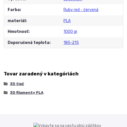
Farba
Ruby red - červená
materiál
PLA
Hmotnosť
1000 gr
Doporučená teplota
185-215
Tovar zaradený v kategóriách
3D tlač
3D filamenty PLA