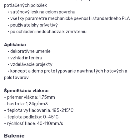
potlačených položiek
• saténový lesk na celom povrchu
• všetky parametre mechanické pevnosti štandardného PLA
• používateľsky prívetivý
• po ochladení nedochádza k zmršteniu
Aplikácia:
• dekoratívne umenie
• vzhľad interiéru
• vzdelávacie projekty
• koncept a demo prototypovanie navrhnutých hotových a
polotovarov
Špecifikácia vlákna:
- priemer vlákna: 1,75mm
- hustota: 1,24g/cm3
- teplota vytlačovania: 185-215°C
- teplota podložky: 0-45°C
- rýchlosť tlače: 40-110mm/s
Balenie