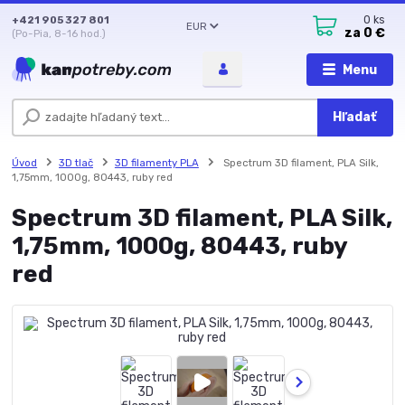
+421 905 327 801
0
ks
EUR
za
0 €
(Po-Pia, 8-16 hod.)
Menu
Hľadať
Úvod
3D tlač
3D filamenty PLA
Spectrum 3D filament, PLA Silk,
1,75mm, 1000g, 80443, ruby red
Spectrum 3D filament, PLA Silk,
1,75mm, 1000g, 80443, ruby
red