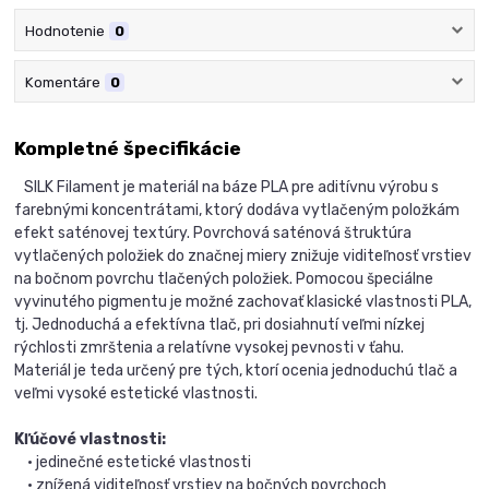
Hodnotenie
0
Komentáre
0
Kompletné špecifikácie
SILK Filament je materiál na báze PLA pre aditívnu výrobu s
farebnými koncentrátami, ktorý dodáva vytlačeným položkám
efekt saténovej textúry. Povrchová saténová štruktúra
vytlačených položiek do značnej miery znižuje viditeľnosť vrstiev
na bočnom povrchu tlačených položiek. Pomocou špeciálne
vyvinutého pigmentu je možné zachovať klasické vlastnosti PLA,
tj. Jednoduchá a efektívna tlač, pri dosiahnutí veľmi nízkej
rýchlosti zmrštenia a relatívne vysokej pevnosti v ťahu.
Materiál je teda určený pre tých, ktorí ocenia jednoduchú tlač a
veľmi vysoké estetické vlastnosti.
Kľúčové vlastnosti:
• jedinečné estetické vlastnosti
• znížená viditeľnosť vrstiev na bočných povrchoch