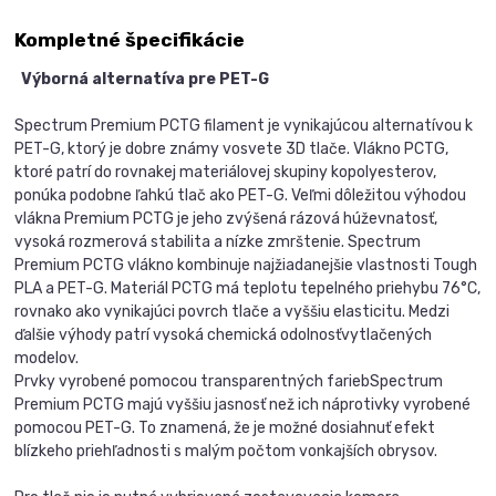
Kompletné špecifikácie
Výborná alternatíva pre PET-G
Spectrum Premium PCTG filament je vynikajúcou alternatívou k
PET-G, ktorý je dobre známy vosvete 3D tlače. Vlákno PCTG,
ktoré patrí do rovnakej materiálovej skupiny kopolyesterov,
ponúka podobne ľahkú tlač ako PET-G. Veľmi dôležitou výhodou
vlákna Premium PCTG je jeho zvýšená rázová húževnatosť,
vysoká rozmerová stabilita a nízke zmrštenie. Spectrum
Premium PCTG vlákno kombinuje najžiadanejšie vlastnosti Tough
PLA a PET-G. Materiál PCTG má teplotu tepelného priehybu 76°C,
rovnako ako vynikajúci povrch tlače a vyššiu elasticitu. Medzi
ďalšie výhody patrí vysoká chemická odolnosťvytlačených
modelov.
Prvky vyrobené pomocou transparentných fariebSpectrum
Premium PCTG majú vyššiu jasnosť než ich náprotivky vyrobené
pomocou PET-G. To znamená, že je možné dosiahnuť efekt
blízkeho priehľadnosti s malým počtom vonkajších obrysov.