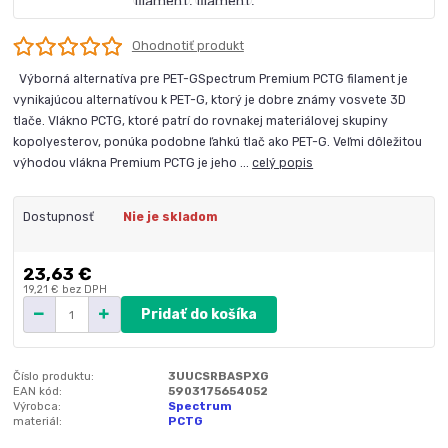
Ohodnotiť produkt
Výborná alternatíva pre PET-GSpectrum Premium PCTG filament je
vynikajúcou alternatívou k PET-G, ktorý je dobre známy vosvete 3D
tlače. Vlákno PCTG, ktoré patrí do rovnakej materiálovej skupiny
kopolyesterov, ponúka podobne ľahkú tlač ako PET-G. Veľmi dôležitou
výhodou vlákna Premium PCTG je jeho ...
celý popis
Dostupnosť
Nie je skladom
23,63 €
19,21 €
bez DPH
Pridať do košíka
Číslo produktu:
3UUCSRBASPXG
EAN kód:
5903175654052
Výrobca:
Spectrum
materiál:
PCTG