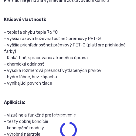
Pre tlač nie je nutná vyhrievaná zostavovacia komora.
Kľúčové vlastnosti:
- teplota ohybu tepla 76 °C
- vyššia rázová húževnatosť než prémiový PET-G
- vyššia priehľadnosť než prémiový PET-G (platí pre priehľadné
farby)
- ľahká tlač, spracovania a konečná úprava
- chemická odolnosť
- vysoká rozmerová presnosť vytlačených prvkov
- hydrofóbne, bez zápachu
- vynikajúci povrch tlače
Aplikácia:
- vizuálne a funkčné prototypovanie
- testy dobrej kondície
- koncepčné modely
- výrobné nástroje