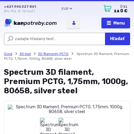
+421 905 327 801
0
ks
EUR
za
0 €
(Po-Pia, 8-16 hod.)
Menu
Hľadať
Úvod
3D tlač
3D filamenty PCTG
Spectrum 3D filament, Premium
PCTG, 1,75mm, 1000g, 80658, silver steel
Spectrum 3D filament,
Premium PCTG, 1,75mm, 1000g,
80658, silver steel