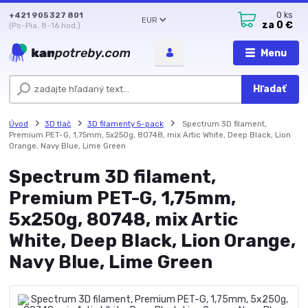
+421 905 327 801
0
ks
EUR
za
0 €
(Po-Pia, 8-16 hod.)
Menu
Hľadať
Úvod
3D tlač
3D filamenty 5-pack
Spectrum 3D filament,
Premium PET-G, 1,75mm, 5x250g, 80748, mix Artic White, Deep Black, Lion
Orange, Navy Blue, Lime Green
Spectrum 3D filament,
Premium PET-G, 1,75mm,
5x250g, 80748, mix Artic
White, Deep Black, Lion Orange,
Navy Blue, Lime Green