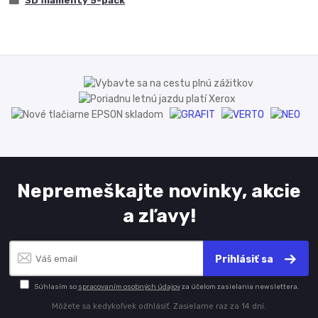
3D filamenty 5-pack
Nepremeškajte novinky, akcie
a zľavy!
Prihlásiť sa
Súhlasím so
spracovaním osobných údajov
za účelom zasielania newslettera.
Môžete sa kedykoľvek odhlásiť. Zasielame raz za 14 dní.