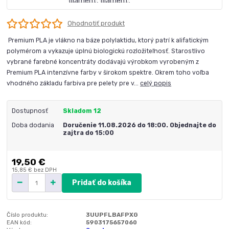
Ohodnotiť produkt
Premium PLA je vlákno na báze polylaktidu, ktorý patrí k alifatickým
polymérom a vykazuje úplnú biologickú rozložiteľnosť. Starostlivo
vybrané farebné koncentráty dodávajú výrobkom vyrobeným z
Premium PLA intenzívne farby v širokom spektre. Okrem toho voľba
vhodného základu farbiva pre pelety pre v...
celý popis
Dostupnosť
Skladom 12
Doba dodania
Doručenie 11.08.2026 do 18:00. Objednajte do
zajtra do 15:00
19,50 €
15,85 €
bez DPH
Pridať do košíka
Číslo produktu:
3UUPFLBAFPXG
EAN kód:
5903175657060