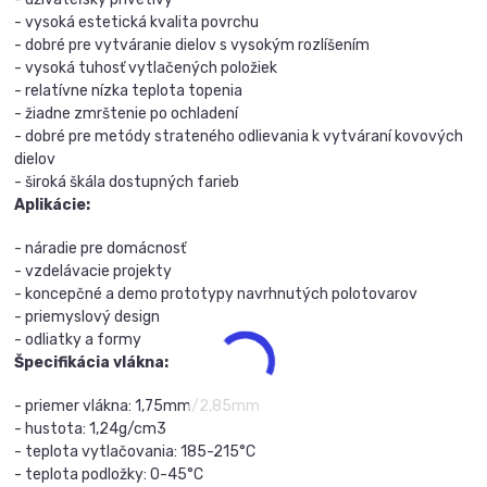
- vysoká estetická kvalita povrchu
- dobré pre vytváranie dielov s vysokým rozlíšením
- vysoká tuhosť vytlačených položiek
- relatívne nízka teplota topenia
- žiadne zmrštenie po ochladení
- dobré pre metódy strateného odlievania k vytváraní kovových
dielov
- široká škála dostupných farieb
Aplikácie:
- náradie pre domácnosť
- vzdelávacie projekty
- koncepčné a demo prototypy navrhnutých polotovarov
- priemyslový design
- odliatky a formy
Špecifikácia vlákna:
- priemer vlákna: 1,75mm/2,85mm
- hustota: 1,24g/cm3
- teplota vytlačovania: 185-215°C
- teplota podložky: 0-45°C