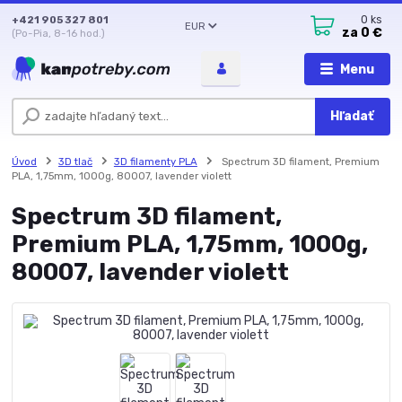
+421 905 327 801
0
ks
EUR
za
0 €
(Po-Pia, 8-16 hod.)
Menu
Hľadať
Úvod
3D tlač
3D filamenty PLA
Spectrum 3D filament, Premium
PLA, 1,75mm, 1000g, 80007, lavender violett
Spectrum 3D filament,
Premium PLA, 1,75mm, 1000g,
80007, lavender violett