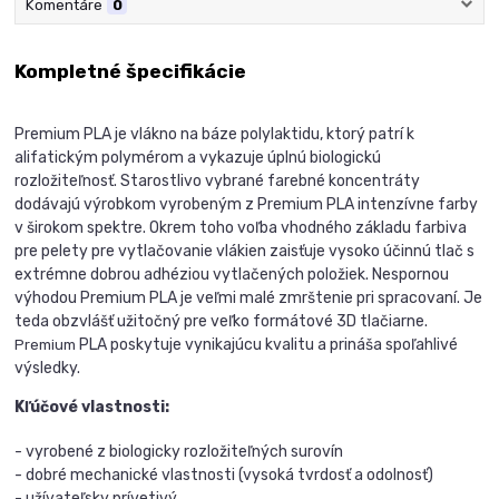
Komentáre
0
Kompletné špecifikácie
Premium PLA je vlákno na báze polylaktidu, ktorý patrí k
alifatickým polymérom a vykazuje úplnú biologickú
rozložiteľnosť. Starostlivo vybrané farebné koncentráty
dodávajú výrobkom vyrobeným z Premium PLA intenzívne farby
v širokom spektre. Okrem toho voľba vhodného základu farbiva
pre pelety pre vytlačovanie vlákien zaisťuje vysoko účinnú tlač s
extrémne dobrou adhéziou vytlačených položiek. Nespornou
výhodou Premium PLA je veľmi malé zmrštenie pri spracovaní. Je
teda obzvlášť užitočný pre veľko formátové 3D tlačiarne.
PLA poskytuje vynikajúcu kvalitu a prináša spoľahlivé
Premium
výsledky.
Kľúčové vlastnosti:
- vyrobené z biologicky rozložiteľných surovín
- dobré mechanické vlastnosti (vysoká tvrdosť a odolnosť)
- užívateľsky prívetivý