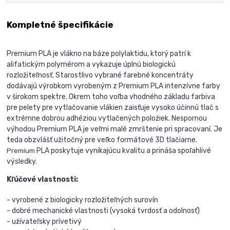
Kompletné špecifikácie
Premium PLA je vlákno na báze polylaktidu, ktorý patrí k
alifatickým polymérom a vykazuje úplnú biologickú
rozložiteľnosť. Starostlivo vybrané farebné koncentráty
dodávajú výrobkom vyrobeným z Premium PLA intenzívne farby
v širokom spektre. Okrem toho voľba vhodného základu farbiva
pre pelety pre vytlačovanie vlákien zaisťuje vysoko účinnú tlač s
extrémne dobrou adhéziou vytlačených položiek. Nespornou
výhodou Premium PLA je veľmi malé zmrštenie pri spracovaní. Je
teda obzvlášť užitočný pre veľko formátové 3D tlačiarne.
PLA poskytuje vynikajúcu kvalitu a prináša spoľahlivé
Premium
výsledky.
Kľúčové vlastnosti:
- vyrobené z biologicky rozložiteľných surovín
- dobré mechanické vlastnosti (vysoká tvrdosť a odolnosť)
- užívateľsky prívetivý