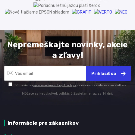
Nepremeškajte novinky, akcie
a zľavy!
Prihlásiť sa
Súhlasím so
spracovaním osobných údajov
za účelom zasielania newslettera.
Môžete sa kedykoľvek odhlásiť. Zasielame raz za 14 dní.
Informácie pre zákazníkov