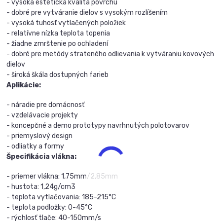
- vysoká estetická kvalita povrchu
- dobré pre vytváranie dielov s vysokým rozlíšením
- vysoká tuhosť vytlačených položiek
- relatívne nízka teplota topenia
- žiadne zmrštenie po ochladení
- dobré pre metódy strateného odlievania k vytváraniu kovových
dielov
- široká škála dostupných farieb
Aplikácie:
- náradie pre domácnosť
- vzdelávacie projekty
- koncepčné a demo prototypy navrhnutých polotovarov
- priemyslový design
- odliatky a formy
Špecifikácia vlákna:
- priemer vlákna: 1,75mm/2,85mm
- hustota: 1,24g/cm3
- teplota vytlačovania: 185-215°C
- teplota podložky: 0-45°C
- rýchlosť tlače: 40-150mm/s