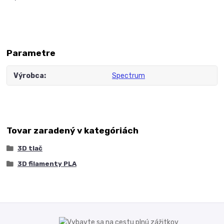
Parametre
Výrobca
Spectrum
Tovar zaradený v kategóriách
3D tlač
3D filamenty PLA