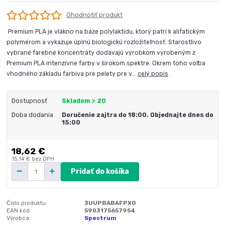
Ohodnotiť produkt
Premium PLA je vlákno na báze polylaktidu, ktorý patrí k alifatickým
polymérom a vykazuje úplnú biologickú rozložiteľnosť. Starostlivo
vybrané farebné koncentráty dodávajú výrobkom vyrobeným z
Premium PLA intenzívne farby v širokom spektre. Okrem toho voľba
vhodného základu farbiva pre pelety pre v...
celý popis
Dostupnosť
Skladom > 20
Doba dodania
Doručenie zajtra do 18:00. Objednajte dnes do
15:00
18,62 €
15,14 €
bez DPH
Pridať do košíka
Číslo produktu:
3UUPBABAFPXG
EAN kód:
5903175657954
Výrobca:
Spectrum