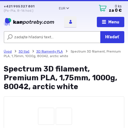
+421 905 327 801
0
ks
EUR
za
0 €
(Po-Pia, 8-16 hod.)
Menu
Hľadať
Úvod
3D tlač
3D filamenty PLA
Spectrum 3D filament, Premium
PLA, 1,75mm, 1000g, 80042, arctic white
Spectrum 3D filament,
Premium PLA, 1,75mm, 1000g,
80042, arctic white