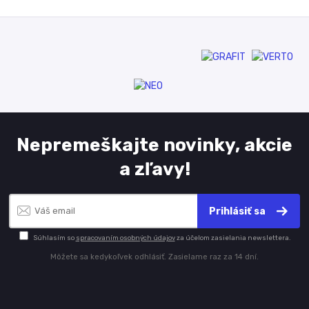
Nepremeškajte novinky, akcie
a zľavy!
Prihlásiť sa
Súhlasím so
spracovaním osobných údajov
za účelom zasielania newslettera.
Môžete sa kedykoľvek odhlásiť. Zasielame raz za 14 dní.