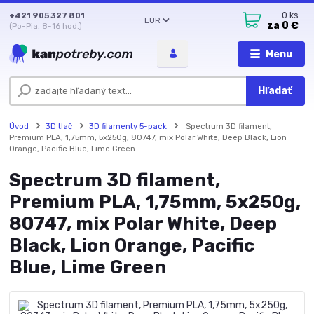
+421 905 327 801
0
ks
EUR
za
0 €
(Po-Pia, 8-16 hod.)
Menu
Hľadať
Úvod
3D tlač
3D filamenty 5-pack
Spectrum 3D filament,
Premium PLA, 1,75mm, 5x250g, 80747, mix Polar White, Deep Black, Lion
Orange, Pacific Blue, Lime Green
Spectrum 3D filament,
Premium PLA, 1,75mm, 5x250g,
80747, mix Polar White, Deep
Black, Lion Orange, Pacific
Blue, Lime Green