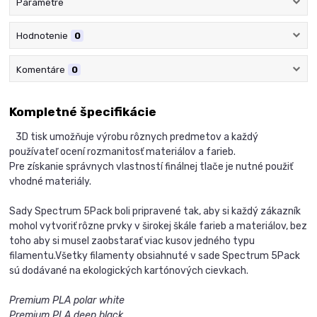
Parametre
Hodnotenie
0
Komentáre
0
Kompletné špecifikácie
3D tisk umožňuje výrobu rôznych predmetov a každý
používateľ ocení rozmanitosť materiálov a farieb.
Pre získanie správnych vlastností finálnej tlače je nutné použiť
vhodné materiály.
Sady Spectrum 5Pack boli pripravené tak, aby si každý zákazník
mohol vytvoriť rôzne prvky v širokej škále farieb a materiálov, bez
toho aby si musel zaobstarať viac kusov jedného typu
filamentu.
Všetky filamenty obsiahnuté v sade Spectrum 5Pack
sú dodávané na ekologických kartónových cievkach.
Premium PLA polar white
Premium PLA deep black