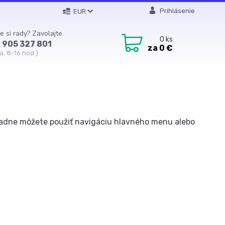
Prihlásenie
EUR
e si rady? Zavolajte.
0
ks
 905 327 801
za
0 €
a, 8-16 hod.)
rípadne môžete použiť navigáciu hlavného menu alebo