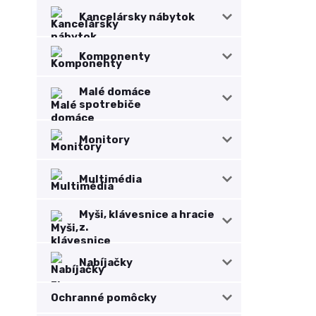
Kancelársky nábytok
Komponenty
Malé domáce
spotrebiče
Monitory
Multimédia
Myši, klávesnice a hracie
z.
Nabíjačky
Ochranné pomôcky