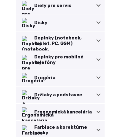
Diely pre servis
Disky
Doplnky (notebook,
tablet, PC, GSM)
Doplnky pre mobilné
telefóny
Drogéria
Držiaky a podstavce
Ergonomická kancelária
Farbiace a korektúrne
pásky