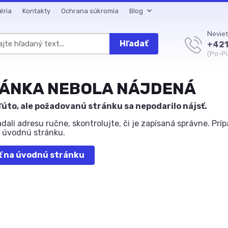
éria
Kontakty
Ochrana súkromia
Blog
Neviet
Hľadať
+421
(Po-Pi
ÁNKA NEBOLA NÁJDENÁ
ľúto, ale požadovanú stránku sa nepodarilo nájsť.
adali adresu ručne, skontrolujte, či je zapísaná správne. P
a úvodnú stránku.
ť na úvodnú stránku