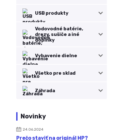
USB produkty
Vodovodné batérie,
drezy, sušiče a iné
doplnky
Vybavenie dielne
Všetko pre sklad
Záhrada
Novinky
24.06.2024
Prečo staviť na originál HP?