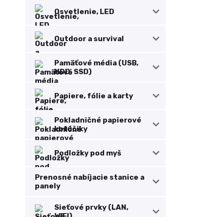
Osvetlenie, LED
Outdoor a survival
Pamäťové média (USB,
HDD, SSD)
Papiere, fólie a karty
Pokladničné papierové
kotúčiky
Podložky pod myš
Prenosné nabíjacie stanice a
panely
Sieťové prvky (LAN,
WIFI)