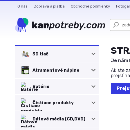
O nás
Doprava a platba
Obchodné podmienky
Fotogal
STR
3D tlač
Je nám 
Atramentové náplne
Ak ste z
prejsť n
Batérie
Prejs
Čistiace produkty
Dátové média (CD,DVD)