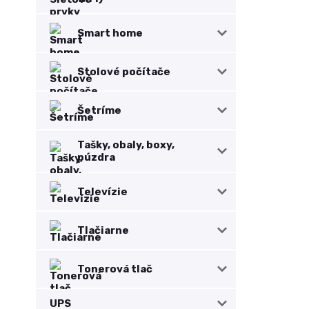
Smart home
Stolové počítače
Šetríme
Tašky, obaly, boxy,
púzdra
Televízie
Tlačiarne
Tonerová tlač
UPS