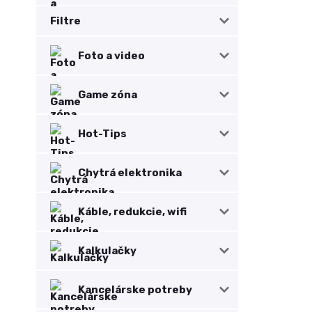
Filtre
Foto a video
Game zóna
Hot-Tips
Chytrá elektronika
Káble, redukcie, wifi
Kalkulačky
Kancelárske potreby