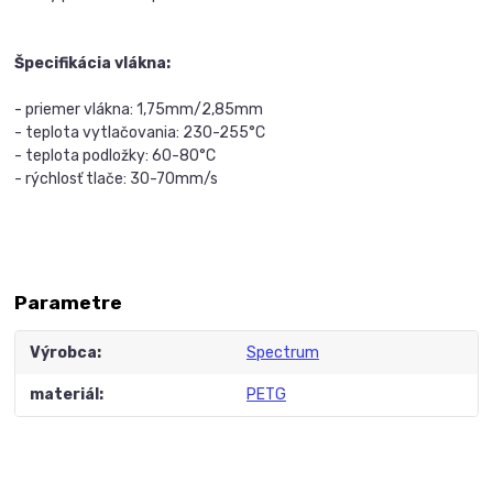
Špecifikácia vlákna:
- priemer vlákna: 1,75mm/2,85mm
- teplota vytlačovania: 230-255°C
- teplota podložky: 60-80°C
- rýchlosť tlače: 30-70mm/s
Parametre
Výrobca
Spectrum
materiál
PETG