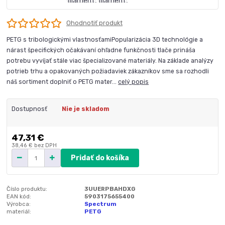
Ohodnotiť produkt
PETG s tribologickými vlastnosťamiPopularizácia 3D technológie a
nárast špecifických očakávaní ohľadne funkčnosti tlače prináša
potrebu vyvíjať stále viac špecializované materiály. Na základe analýzy
potrieb trhu a opakovaných požiadaviek zákazníkov sme sa rozhodli
náš sortiment doplniť o PETG mater...
celý popis
Dostupnosť
Nie je skladom
47,31 €
38,46 €
bez DPH
Pridať do košíka
Číslo produktu:
3UUERPBAHDXG
EAN kód:
5903175655400
Výrobca:
Spectrum
materiál:
PETG