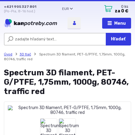
+421 905 327 801
0
ks
EUR
za
0 €
(Po-Pia, 8-16 hod.)
Menu
Hľadať
Úvod
3D tlač
Spectrum 3D filament, PET-G/PTFE, 1,75mm, 1000g,
80746, traffic red
Spectrum 3D filament, PET-
G/PTFE, 1,75mm, 1000g, 80746,
traffic red