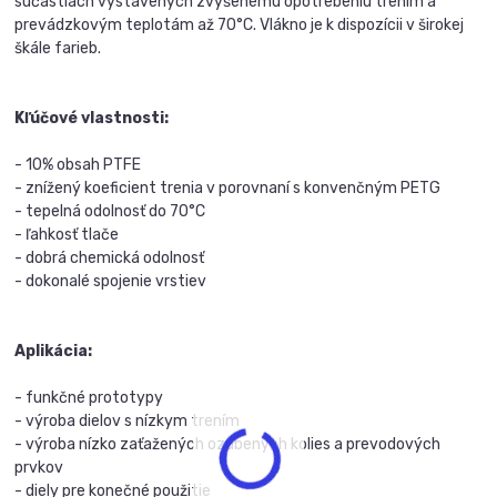
súčastiach vystavených zvýšenému opotrebeniu trením a
prevádzkovým teplotám až 70°C. Vlákno je k dispozícii v širokej
škále farieb.
Kľúčové vlastnosti:
- 10% obsah PTFE
- znížený koeficient trenia v porovnaní s konvenčným PETG
- tepelná odolnosť do 70°C
- ľahkosť tlače
- dobrá chemická odolnosť
- dokonalé spojenie vrstiev
Aplikácia:
- funkčné prototypy
- výroba dielov s nízkym trením
- výroba nízko zaťažených ozubených kolies a prevodových
prvkov
- diely pre konečné použitie