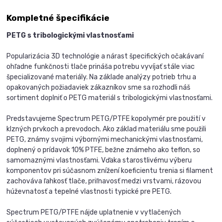
Kompletné špecifikácie
PETG s tribologickými vlastnosťami
Popularizácia 3D technológie a nárast špecifických očakávaní
ohľadne funkčnosti tlače prináša potrebu vyvíjať stále viac
špecializované materiály. Na základe analýzy potrieb trhu a
opakovaných požiadaviek zákazníkov sme sa rozhodli náš
sortiment doplniť o PETG materiál s tribologickými vlastnosťami.
Predstavujeme Spectrum PETG/PTFE kopolymér pre použití v
klzných prvkoch a prevodoch. Ako základ materiálu sme použili
PETG, známy svojimi výbornými mechanickými vlastnosťami,
doplnený o prídavok 10% PTFE, bežne známeho ako teflon, so
samomaznými vlastnosťami. Vďaka starostlivému výberu
komponentov pri súčasnom znížení koeficientu trenia si filament
zachováva ľahkosť tlače, priľnavosť medzi vrstvami, rázovou
húževnatosť a tepelné vlastnosti typické pre PETG.
Spectrum PETG/PTFE nájde uplatnenie v vytlačených