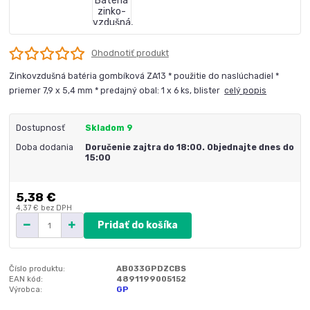
Ohodnotiť produkt
Zinkovzdušná batéria gombíková ZA13 * použitie do naslúchadiel *
priemer 7,9 x 5,4 mm * predajný obal: 1 x 6 ks, blister
celý popis
Dostupnosť
Skladom 9
Doba dodania
Doručenie zajtra do 18:00. Objednajte dnes do
15:00
5,38 €
4,37 €
bez DPH
Pridať do košíka
Číslo produktu:
AB033GPDZCBS
EAN kód:
4891199005152
Výrobca:
GP