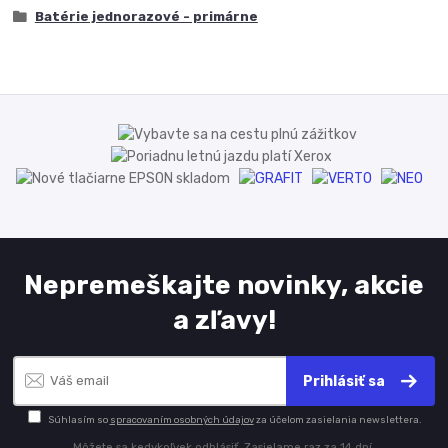
Batérie jednorazové - primárne
Nepremeškajte novinky, akcie
a zľavy!
Prihlásiť sa
Súhlasím so
spracovaním osobných údajov
za účelom zasielania newslettera.
Môžete sa kedykoľvek odhlásiť. Zasielame raz za 14 dní.