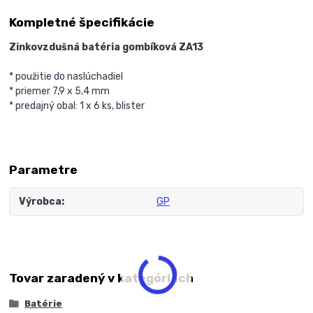
Kompletné špecifikácie
Zinkovzdušná batéria gombíková ZA13
* použitie do naslúchadiel
* priemer 7,9 x 5,4 mm
* predajný obal: 1 x 6 ks, blister
Parametre
Výrobca
GP
Tovar zaradený v kategóriách
Batérie