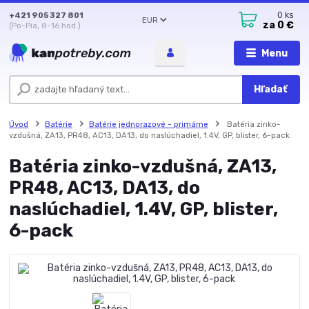
+421 905 327 801
0
ks
EUR
za
0 €
(Po-Pia, 8-16 hod.)
Menu
Hľadať
Úvod
Batérie
Batérie jednorazové - primárne
Batéria zinko-
vzdušná, ZA13, PR48, AC13, DA13, do naslúchadiel, 1.4V, GP, blister, 6-pack
Batéria zinko-vzdušná, ZA13,
PR48, AC13, DA13, do
naslúchadiel, 1.4V, GP, blister,
6-pack