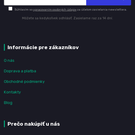
Súhlasím so
spracovaním osobných údajov
za účelom zasielania newslettera.
Môžete sa kedykoľvek odhlásiť. Zasielame raz za 14 dní.
Informácie pre zákazníkov
O nás
Doprava a platba
Obchodné podmienky
Kontakty
Blog
Prečo nakúpiť u nás