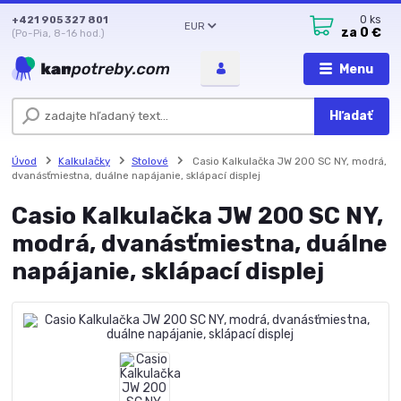
+421 905 327 801
0
ks
EUR
za
0 €
(Po-Pia, 8-16 hod.)
Menu
Hľadať
Úvod
Kalkulačky
Stolové
Casio Kalkulačka JW 200 SC NY, modrá,
dvanásťmiestna, duálne napájanie, sklápací displej
Casio Kalkulačka JW 200 SC NY,
modrá, dvanásťmiestna, duálne
napájanie, sklápací displej