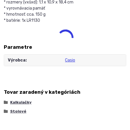
* rozmery (vxšxd): 1,1 x 10,9 x 18,4 cm
* vyrovnávacia pamäť
* hmotnosť: cca. 150 g
* batérie: 1x LR1130
Parametre
Výrobca
Casio
Tovar zaradený v kategóriách
Kalkulačky
Stolové