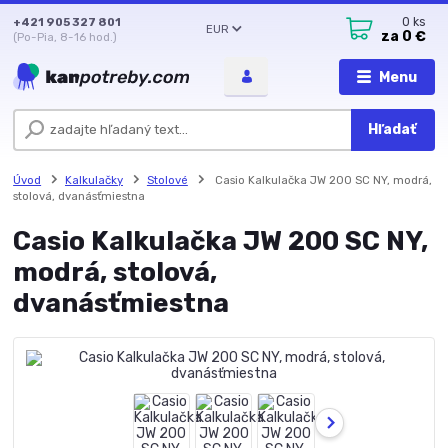
+421 905 327 801
0
ks
EUR
za
0 €
(Po-Pia, 8-16 hod.)
Menu
Hľadať
Úvod
Kalkulačky
Stolové
Casio Kalkulačka JW 200 SC NY, modrá,
stolová, dvanásťmiestna
Casio Kalkulačka JW 200 SC NY,
modrá, stolová,
dvanásťmiestna