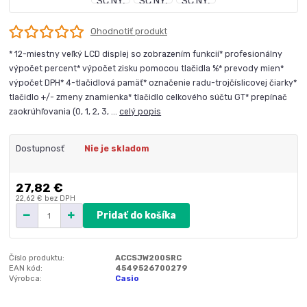
Ohodnotiť produkt
* 12-miestny veľký LCD displej so zobrazením funkcií* profesionálny
výpočet percent* výpočet zisku pomocou tlačidla %* prevody mien*
výpočet DPH* 4-tlačidlová pamäť* označenie radu-trojčíslicovej čiarky*
tlačidlo +/- zmeny znamienka* tlačidlo celkového súčtu GT* prepínač
zaokrúhľovania (0, 1, 2, 3, ...
celý popis
Dostupnosť
Nie je skladom
27,82 €
22,62 €
bez DPH
Pridať do košíka
Číslo produktu:
ACCSJW200SRC
EAN kód:
4549526700279
Výrobca:
Casio