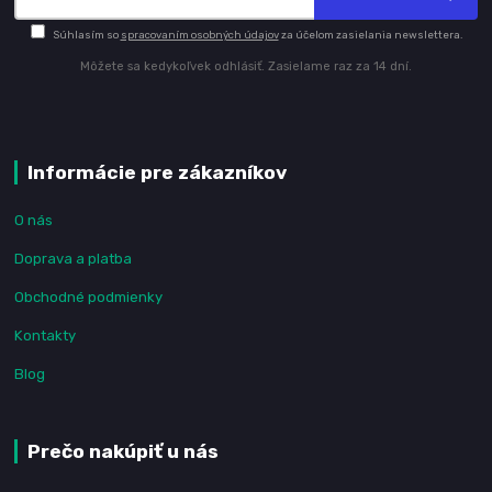
Súhlasím so
spracovaním osobných údajov
za účelom zasielania newslettera.
Môžete sa kedykoľvek odhlásiť. Zasielame raz za 14 dní.
Informácie pre zákazníkov
O nás
Doprava a platba
Obchodné podmienky
Kontakty
Blog
Prečo nakúpiť u nás