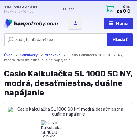
+421 905 327 801
0
ks
EUR
za
0 €
(Po-Pia, 8-16 hod.)
Menu
Hľadať
Úvod
Kalkulačky
Vreckové
Casio Kalkulačka SL 1000 SC NY,
modrá, desaťmiestna, duálne napájanie
Casio Kalkulačka SL 1000 SC NY,
modrá, desaťmiestna, duálne
napájanie