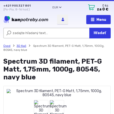
+421 905 327 801
0
ks
EUR
za
0 €
(Po-Pia, 8-16 hod.)
Menu
Hľadať
Úvod
3D tlač
Spectrum 3D filament, PET-G Matt, 1,75mm, 1000g,
80545, navy blue
Spectrum 3D filament, PET-G
Matt, 1,75mm, 1000g, 80545,
navy blue