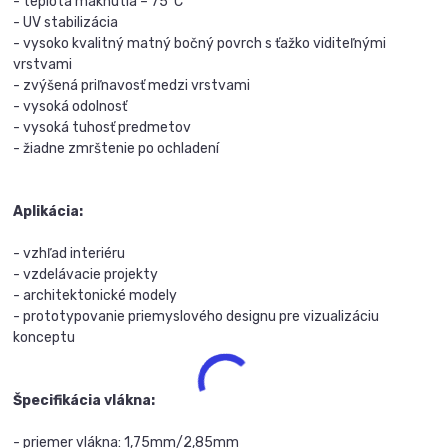
- teplota mäknutia – 75°C
- UV stabilizácia
- vysoko kvalitný matný bočný povrch s ťažko viditeľnými
vrstvami
- zvýšená priľnavosť medzi vrstvami
- vysoká odolnosť
- vysoká tuhosť predmetov
- žiadne zmrštenie po ochladení
Aplikácia:
- vzhľad interiéru
- vzdelávacie projekty
- architektonické modely
- prototypovanie priemyslového designu pre vizualizáciu
konceptu
Špecifikácia vlákna:
- priemer vlákna: 1,75mm/2,85mm