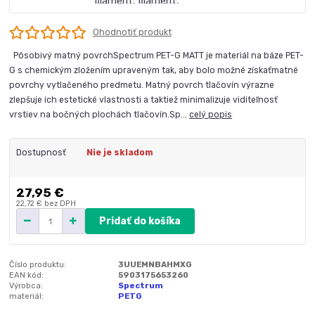
Ohodnotiť produkt
Pôsobivý matný povrchSpectrum PET-G MATT je materiál na báze PET-
G s chemickým zložením upraveným tak, aby bolo možné získaťmatné
povrchy vytlačeného predmetu. Matný povrch tlačovín výrazne
zlepšuje ich estetické vlastnosti a taktiež minimalizuje viditeľnosť
vrstiev na bočných plochách tlačovín.Sp...
celý popis
Dostupnosť
Nie je skladom
27,95 €
22,72 €
bez DPH
Pridať do košíka
Číslo produktu:
3UUEMNBAHMXG
EAN kód:
5903175653260
Výrobca:
Spectrum
materiál:
PETG