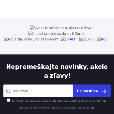
Nepremeškajte novinky, akcie
a zľavy!
Prihlásiť sa
Súhlasím so
spracovaním osobných údajov
za účelom zasielania newslettera.
Môžete sa kedykoľvek odhlásiť. Zasielame raz za 14 dní.