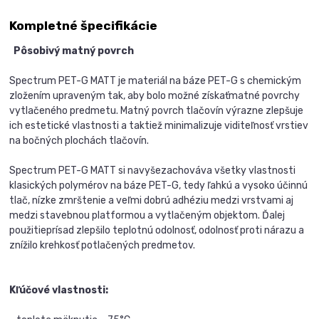
Kompletné špecifikácie
Pôsobivý matný povrch
Spectrum PET-G MATT je materiál na báze PET-G s chemickým
zložením upraveným tak, aby bolo možné získaťmatné povrchy
vytlačeného predmetu. Matný povrch tlačovín výrazne zlepšuje
ich estetické vlastnosti a taktiež minimalizuje viditeľnosť vrstiev
na bočných plochách tlačovín.
Spectrum PET-G MATT si navyšezachováva všetky vlastnosti
klasických polymérov na báze PET-G, tedy ľahkú a vysoko účinnú
tlač, nízke zmrštenie a veľmi dobrú adhéziu medzi vrstvami aj
medzi stavebnou platformou a vytlačeným objektom. Ďalej
použitieprísad zlepšilo teplotnú odolnosť, odolnosť proti nárazu a
znížilo krehkosť potlačených predmetov.
Kľúčové vlastnosti: