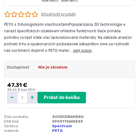
Ohodnotiť produkt
PETG s tribologickými vlastnosťamiPopularizácia 3D technológie a
nárast špecifických očakávaní ohľadne funkčnosti tlače prináša
potrebu vyvíjať stále viac špecializované materiály. Na základe analýzy
potrieb trhu a opakovaných požiadaviek zákazníkov sme sa rozhodli
náš sortiment doplniť o PETG mater...
celý popis
Dostupnosť
Nie je skladom
47,31 €
38,46 €
bez DPH
Pridať do košíka
Číslo produktu:
3UUECDBAHDXG
EAN kód:
5903175655363
Výrobca:
Spectrum
materiál:
PETG