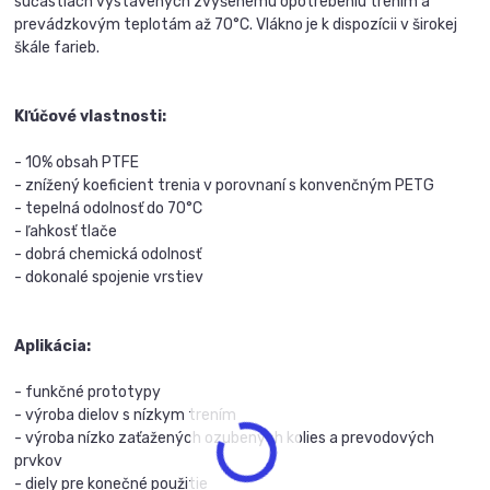
súčastiach vystavených zvýšenému opotrebeniu trením a
prevádzkovým teplotám až 70°C. Vlákno je k dispozícii v širokej
škále farieb.
Kľúčové vlastnosti:
- 10% obsah PTFE
- znížený koeficient trenia v porovnaní s konvenčným PETG
- tepelná odolnosť do 70°C
- ľahkosť tlače
- dobrá chemická odolnosť
- dokonalé spojenie vrstiev
Aplikácia:
- funkčné prototypy
- výroba dielov s nízkym trením
- výroba nízko zaťažených ozubených kolies a prevodových
prvkov
- diely pre konečné použitie