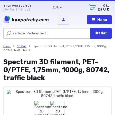
+421 905 327 801
0
ks
EUR
za
0 €
(Po-Pia, 8-16 hod.)
Menu
Hľadať
Úvod
3D tlač
Spectrum 3D filament, PET-G/PTFE, 1,75mm, 1000g,
80742, traffic black
Spectrum 3D filament, PET-
G/PTFE, 1,75mm, 1000g, 80742,
traffic black