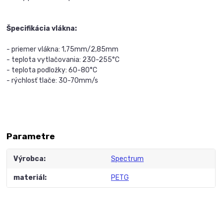
Špecifikácia vlákna:
- priemer vlákna: 1,75mm/2,85mm
- teplota vytlačovania: 230-255°C
- teplota podložky: 60-80°C
- rýchlosť tlače: 30-70mm/s
Parametre
Výrobca
Spectrum
materiál
PETG