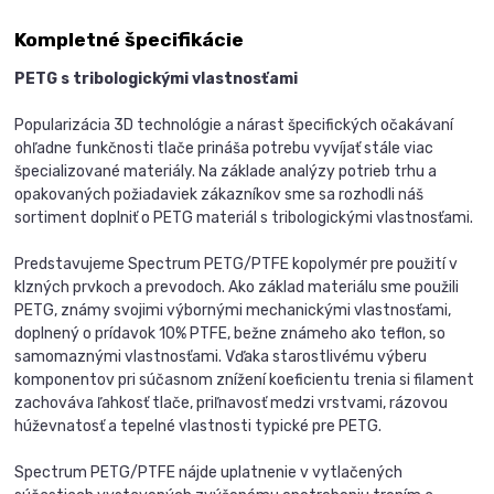
Kompletné špecifikácie
PETG s tribologickými vlastnosťami
Popularizácia 3D technológie a nárast špecifických očakávaní
ohľadne funkčnosti tlače prináša potrebu vyvíjať stále viac
špecializované materiály. Na základe analýzy potrieb trhu a
opakovaných požiadaviek zákazníkov sme sa rozhodli náš
sortiment doplniť o PETG materiál s tribologickými vlastnosťami.
Predstavujeme Spectrum PETG/PTFE kopolymér pre použití v
klzných prvkoch a prevodoch. Ako základ materiálu sme použili
PETG, známy svojimi výbornými mechanickými vlastnosťami,
doplnený o prídavok 10% PTFE, bežne známeho ako teflon, so
samomaznými vlastnosťami. Vďaka starostlivému výberu
komponentov pri súčasnom znížení koeficientu trenia si filament
zachováva ľahkosť tlače, priľnavosť medzi vrstvami, rázovou
húževnatosť a tepelné vlastnosti typické pre PETG.
Spectrum PETG/PTFE nájde uplatnenie v vytlačených