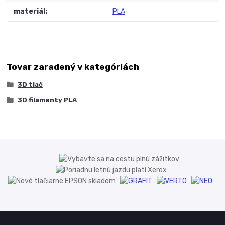
materiál
PLA
Tovar zaradený v kategóriách
3D tlač
3D filamenty PLA