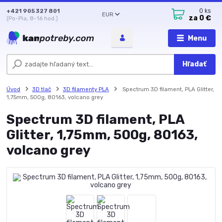
+421 905 327 801
0
ks
EUR
za
0 €
(Po-Pia, 8-16 hod.)
Menu
Hľadať
Úvod
3D tlač
3D filamenty PLA
Spectrum 3D filament, PLA Glitter,
1,75mm, 500g, 80163, volcano grey
Spectrum 3D filament, PLA
Glitter, 1,75mm, 500g, 80163,
volcano grey