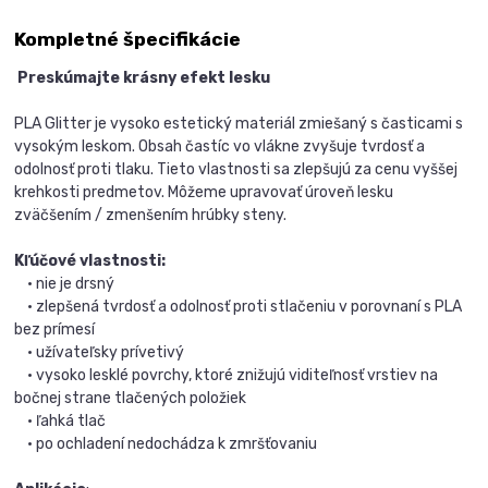
Kompletné špecifikácie
Preskúmajte krásny efekt lesku
PLA Glitter je vysoko estetický materiál zmiešaný s časticami s
vysokým leskom. Obsah častíc vo vlákne zvyšuje tvrdosť a
odolnosť proti tlaku. Tieto vlastnosti sa zlepšujú za cenu vyššej
krehkosti predmetov. Môžeme upravovať úroveň lesku
zväčšením / zmenšením hrúbky steny.
Kľúčové vlastnosti:
• nie je drsný
• zlepšená tvrdosť a odolnosť proti stlačeniu v porovnaní s PLA
bez prímesí
• užívateľsky prívetivý
• vysoko lesklé povrchy, ktoré znižujú viditeľnosť vrstiev na
bočnej strane tlačených položiek
• ľahká tlač
• po ochladení nedochádza k zmršťovaniu