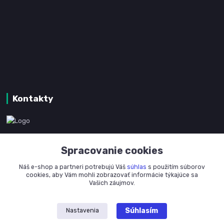
Kontakty
www.kanpotreby.com
Spracovanie cookies
+421 905 327 801
Náš e-shop a partneri potrebujú Váš
súhlas
s použitím súborov
(Po-Pia, 8-16 hod.)
cookies, aby Vám mohli zobrazovať informácie týkajúce sa
Vašich záujmov.
info@kanpotreby.com
Súhlasím
Nastavenia