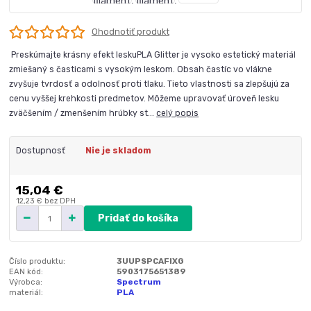
Ohodnotiť produkt
Preskúmajte krásny efekt leskuPLA Glitter je vysoko estetický materiál
zmiešaný s časticami s vysokým leskom. Obsah častíc vo vlákne
zvyšuje tvrdosť a odolnosť proti tlaku. Tieto vlastnosti sa zlepšujú za
cenu vyššej krehkosti predmetov. Môžeme upravovať úroveň lesku
zväčšením / zmenšením hrúbky st...
celý popis
Dostupnosť
Nie je skladom
15,04 €
12,23 €
bez DPH
Pridať do košíka
Číslo produktu:
3UUPSPCAFIXG
EAN kód:
5903175651389
Výrobca:
Spectrum
materiál:
PLA