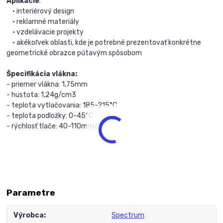
Aplikácie
:
• interiérový design
• reklamné materiály
• vzdelávacie projekty
• akékoľvek oblasti, kde je potrebné prezentovať konkrétne
geometrické obrazce pútavým spôsobom
Špecifikácia vlákna:
- priemer vlákna: 1,75mm
- hustota: 1,24g/cm3
- teplota vytlačovania: 185-215°C
- teplota podložky: 0-45°C
- rýchlosť tlače: 40-110mm/s
Parametre
Výrobca
Spectrum