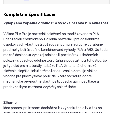
Kompletné špecifikácie
Vylepšená tepelná odolnosť a vysoká rázová húževnatosť
Vlákno PLA Pro je materiál založený na modifikovanom PLA.
Orientáciou chemického zloženia materiálu pre dosiahnutie
uspokojivých vlastností požadovaných pre aditívne vyrábané
predmety boli úspešne kombinované výhody PLA a ABS. Je teda
možné dosiahnuť vysokej odolnosti proti nárazu tlačených
položiek s vysokou odolnosťou v ťahu a podstatnou tuhosťou, čo
je typické pre materiály na báze PLA. Zmenené chemické
zloženie zlepšilo tekutosť materiálu, vďaka čomu je vlákno
vhodné pre priemyslové použitie, ktoré vyžaduje dobré
mechanické pevnostné vlastnosti, vysokú účinnosť tlače a
predovšetkým možnosť zvýšiť rýchlosť tlače.
Žíhanie
Ideo proces, pri ktorom dochádza k zvýšeniu teploty a tak sa