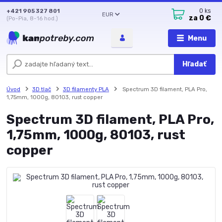
+421 905 327 801
0
ks
EUR
za
0 €
(Po-Pia, 8-16 hod.)
Menu
Hľadať
Úvod
3D tlač
3D filamenty PLA
Spectrum 3D filament, PLA Pro,
1,75mm, 1000g, 80103, rust copper
Spectrum 3D filament, PLA Pro,
1,75mm, 1000g, 80103, rust
copper