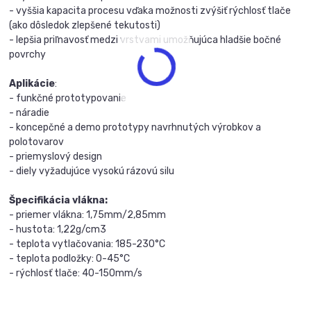
- vyššia kapacita procesu vďaka možnosti zvýšiť rýchlosť tlače
(ako dôsledok zlepšené tekutosti)
- lepšia priľnavosť medzi vrstvami umožňujúca hladšie bočné
povrchy
Aplikácie
:
- funkčné prototypovanie
- náradie
- koncepčné a demo prototypy navrhnutých výrobkov a
polotovarov
- priemyslový design
- diely vyžadujúce vysokú rázovú silu
Špecifikácia vlákna:
- priemer vlákna: 1,75mm/2,85mm
- hustota: 1,22g/cm3
- teplota vytlačovania: 185-230°C
- teplota podložky: 0-45°C
- rýchlosť tlače: 40-150mm/s