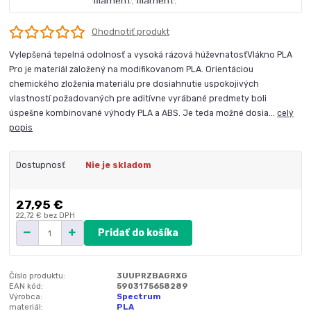
Ohodnotiť produkt
Vylepšená tepelná odolnosť a vysoká rázová húževnatosťVlákno PLA
Pro je materiál založený na modifikovanom PLA. Orientáciou
chemického zloženia materiálu pre dosiahnutie uspokojivých
vlastností požadovaných pre aditívne vyrábané predmety boli
úspešne kombinované výhody PLA a ABS. Je teda možné dosia...
celý
popis
Dostupnosť
Nie je skladom
27,95 €
22,72 €
bez DPH
Pridať do košíka
Číslo produktu:
3UUPRZBAGRXG
EAN kód:
5903175658289
Výrobca:
Spectrum
materiál:
PLA