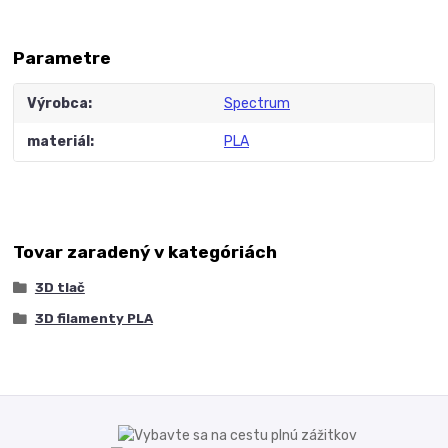
Parametre
Výrobca
Spectrum
materiál
PLA
Tovar zaradený v kategóriách
3D tlač
3D filamenty PLA