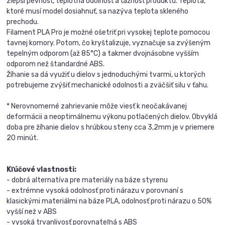
zlepší pevnosť, teplotná odolnosť a ťažnosť produktu. Teplota,
ktoré musí model dosiahnuť, sa nazýva teplota skleného
prechodu.
Filament PLA Pro je možné ošetriť pri vysokej teplote pomocou
tavnej komory. Potom, čo kryštalizuje, vyznačuje sa zvýšeným
tepelným odporom (až 85°C) a takmer dvojnásobne vyšším
odporom než štandardné ABS.
Žíhanie sa dá využiť u dielov s jednoduchými tvarmi, u ktorých
potrebujeme zvýšiť mechanické odolnosti a zväčšiť silu v ťahu.
* Nerovnomerné zahrievanie môže viesť k neočakávanej
deformácii a neoptimálnemu výkonu potlačených dielov. Obvyklá
doba pre žíhanie dielov s hrúbkou steny cca 3,2mm je v priemere
20 minút.
Kľúčové vlastnosti:
- dobrá alternatíva pre materiály na báze styrenu
- extrémne vysoká odolnosť proti nárazu v porovnaní s
klasickými materiálmi na báze PLA, odolnosť proti nárazu o 50%
vyšší než v ABS
- vysoká trvanlivosť porovnateľná s ABS