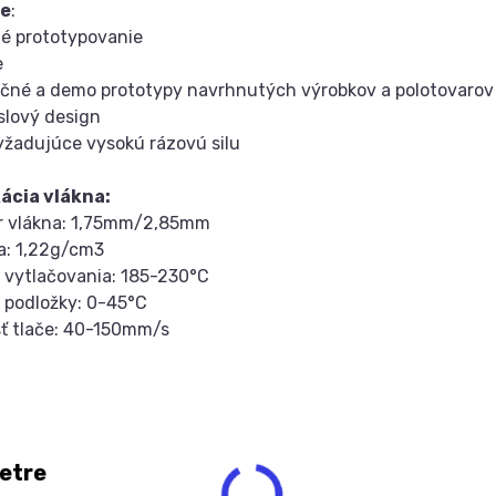
ie
:
é prototypovanie
e
čné a demo prototypy navrhnutých výrobkov a polotovarov
slový design
vyžadujúce vysokú rázovú silu
kácia vlákna:
er vlákna: 1,75mm/2,85mm
a: 1,22g/cm3
a vytlačovania: 185-230°C
a podložky: 0-45°C
sť tlače: 40-150mm/s
etre