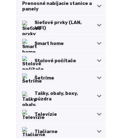
Prenosné nabíjacie stanice a
panely
Sieťové prvky (LAN,
WIFI)
Smart home
Stolové počítače
Šetríme
Tašky, obaly, boxy,
púzdra
Televízie
Tlačiarne