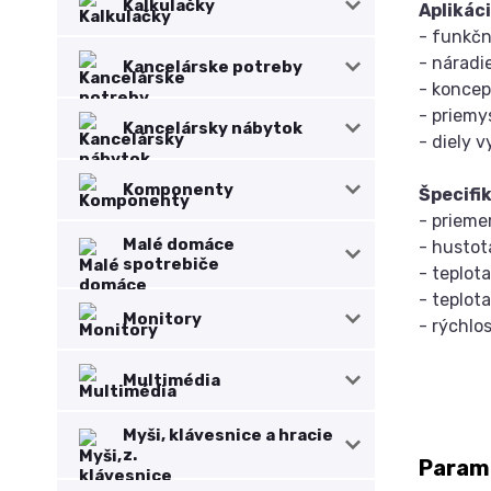
Kalkulačky
Aplikác
- funkčn
- náradi
Kancelárske potreby
- koncep
- priemy
Kancelársky nábytok
- diely 
Komponenty
Špecifi
- priem
Malé domáce
- hustot
spotrebiče
- teplot
- teplot
Monitory
- rýchlo
Multimédia
Myši, klávesnice a hracie
z.
Param