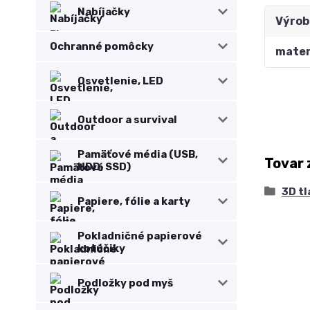
Nabíjačky
Výrob
Ochranné pomôcky
mater
Osvetlenie, LED
Outdoor a survival
Pamäťové média (USB,
Tovar 
HDD, SSD)
3D tl
Papiere, fólie a karty
Pokladničné papierové
kotúčiky
Podložky pod myš