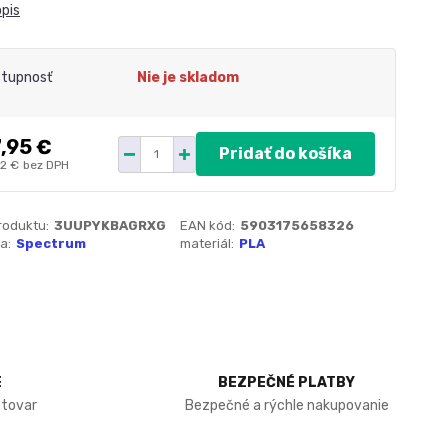
opis
tupnosť
Nie je skladom
,95 €
Pridať do košíka
72 €
bez DPH
roduktu:
3UUPYKBAGRXG
EAN kód:
5903175658326
a:
Spectrum
materiál:
PLA
E
BEZPEČNÉ PLATBY
 tovar
Bezpečné a rýchle nakupovanie