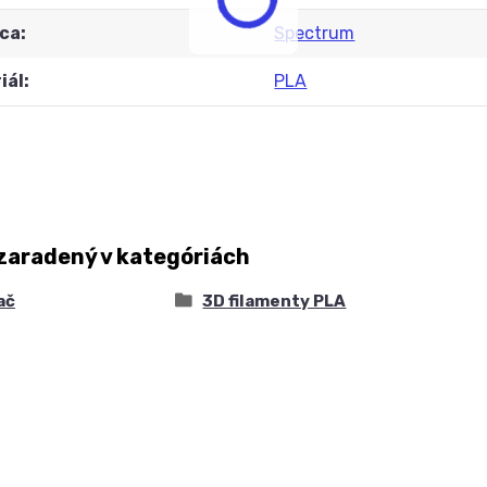
ca
Spectrum
iál
PLA
zaradený v kategóriách
ač
3D filamenty PLA