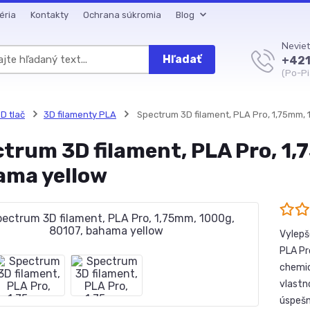
éria
Kontakty
Ochrana súkromia
Blog
Neviet
Hľadať
+421
(Po-Pi
D tlač
3D filamenty PLA
Spectrum 3D filament, PLA Pro, 1,75mm, 
trum 3D filament, PLA Pro, 1
ama yellow
Vylepš
PLA Pr
chemic
vlastn
úspešn