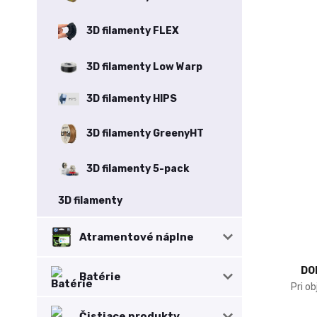
3D filamenty FLEX
3D filamenty Low Warp
3D filamenty HIPS
3D filamenty GreenyHT
3D filamenty 5-pack
3D filamenty
Atramentové náplne
DO
Batérie
Pri o
Čistiace produkty