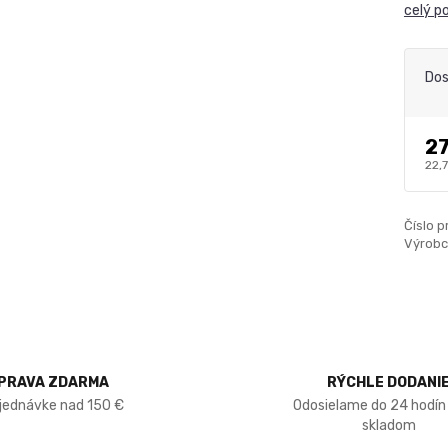
celý p
Dos
27
22,
Číslo p
Výrobc
PRAVA ZDARMA
RÝCHLE DODANI
bjednávke nad 150 €
Odosielame do 24 hodín
skladom