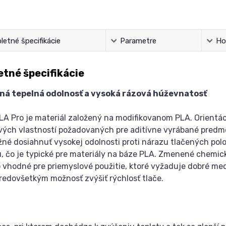
etné špecifikácie
Parametre
Ho
tné špecifikácie
ná tepelná odolnosť a vysoká rázová húževnatosť
LA Pro je materiál založený na modifikovanom PLA. Orientá
vých vlastností požadovaných pre aditívne vyrábané pred
né dosiahnuť vysokej odolnosti proti nárazu tlačených pol
, čo je typické pre materiály na báze PLA. Zmenené chemick
o vhodné pre priemyslové použitie, ktoré vyžaduje dobré me
predovšetkým možnosť zvýšiť rýchlosť tlače.