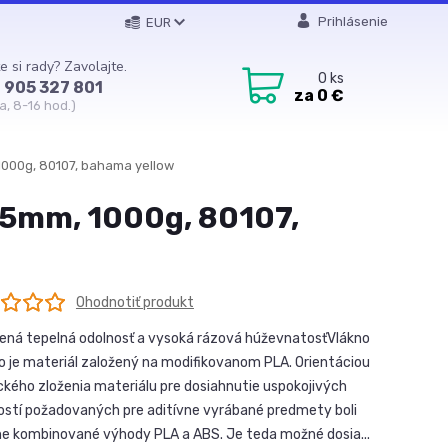
Prihlásenie
EUR
e si rady? Zavolajte.
0
ks
 905 327 801
za
0 €
a, 8-16 hod.)
1000g, 80107, bahama yellow
,75mm, 1000g, 80107,
Ohodnotiť produkt
ená tepelná odolnosť a vysoká rázová húževnatosťVlákno
o je materiál založený na modifikovanom PLA. Orientáciou
kého zloženia materiálu pre dosiahnutie uspokojivých
ostí požadovaných pre aditívne vyrábané predmety boli
e kombinované výhody PLA a ABS. Je teda možné dosia...