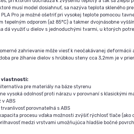
ces, pri ktorom dochádza k zvýšeniu teploty a tak sa zlepší 
 ktoré musí model dosiahnuť, sa nazýva teplota skleného pr
 PLA Pro je možné ošetriť pri vysokej teplote pomocou tavne
m tepelným odporom (až 85°C) a takmer dvojnásobne vyšší
sa dá využiť u dielov s jednoduchými tvarmi, u ktorých potr
omerné zahrievanie môže viesť k neočakávanej deformácii 
doba pre žíhanie dielov s hrúbkou steny cca 3,2mm je v pri
 vlastnosti:
alternatíva pre materiály na báze styrenu
ne vysoká odolnosť proti nárazu v porovnaní s klasickými ma
ž v ABS
 trvanlivosť porovnateľná s ABS
 kapacita procesu vďaka možnosti zvýšiť rýchlosť tlače (ako 
 priľnavosť medzi vrstvami umožňujúca hladšie bočné povrc