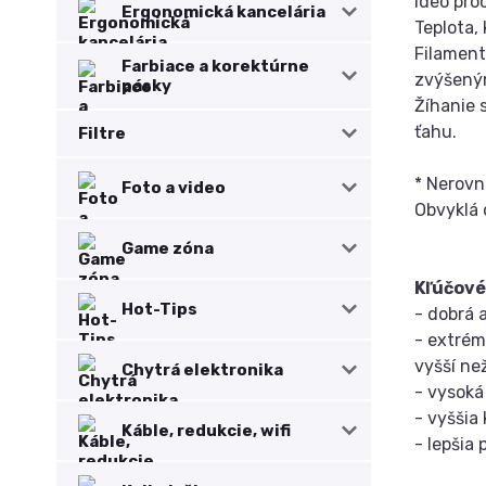
Ideo pro
Ergonomická kancelária
Teplota,
Filament
Farbiace a korektúrne
zvýšený
pásky
Žíhanie 
ťahu.
Filtre
* Nerovn
Foto a video
Obvyklá 
Game zóna
Kľúčové
Hot-Tips
- dobrá 
- extrém
vyšší ne
Chytrá elektronika
- vysoká
- vyššia
Káble, redukcie, wifi
- lepšia