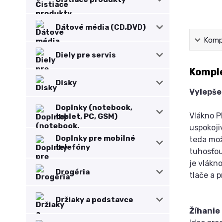
Dátové média (CD,DVD)
Kompl
Diely pre servis
Komple
Disky
Vylepše
Doplnky (notebook,
Vlákno P
tablet, PC, GSM)
uspokoji
Doplnky pre mobilné
teda mož
telefóny
tuhosťou
je vlákn
Drogéria
tlače a 
Držiaky a podstavce
Žíhanie