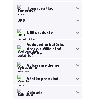
Tonerová tlač
UPS
USB produkty
Vodovodné batérie,
drezy, sušiče a iné
doplnky
Vybavenie dielne
Všetko pre sklad
Záhrada