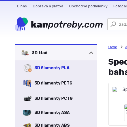
O nás
Doprava a platba
Obchodné podmienky
Fotogal
Úvod
3
3D tlač
Spec
3D filamenty PLA
bah
3D filamenty PETG
3D filamenty PCTG
3D filamenty ASA
3D filamenty ABS