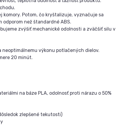
pevnosť, teplotná odolnosť a ťažnosť produktu.
echodu.
j komory. Potom, čo kryštalizuje, vyznačuje sa
m odporom než štandardné ABS.
ebujeme zvýšiť mechanické odolnosti a zväčšiť silu v
a neoptimálnemu výkonu potlačených dielov.
emere 20 minút.
teriálmi na báze PLA, odolnosť proti nárazu o 50%
dôsledok zlepšené tekutosti)
hy