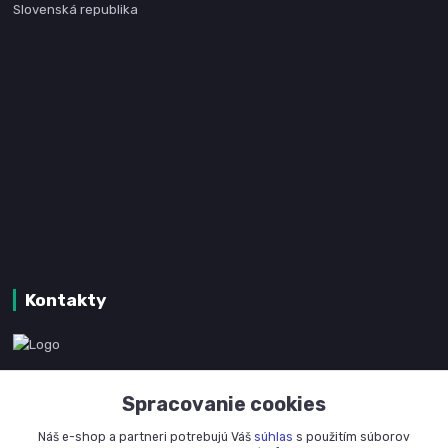
Slovenská republika
Kontakty
www.kanpotreby.com
Spracovanie cookies
+421 905 327 801
Náš e-shop a partneri potrebujú Váš
súhlas
s použitím súborov