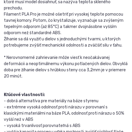
ktoré musí model dosiahnuť, sa nazýva teplota skleného
prechodu.
Filament PLA Pro je možné ošetriť pri vysokej teplote pomocou
tavnej komory. Potom, čo kryštalizuje, vyznačuje sa zvýšeným
tepelným odporom (až 85°C) a takmer dvojnásobne vyšším
odporom než štandardné ABS.
Žíhanie sa dá využiť u dielov s jednoduchými tvarmi, u ktorých
potrebujeme zvýšiť mechanické odolnosti a zväčšiť silu v ťahu.
* Nerovnomerné zahrievanie môže viesť k neočakávanej
deformácii a neoptimálnemu výkonu potlačených dielov. Obvyklá
doba pre žíhanie dielov s hrúbkou steny cca 3,2mm je v priemere
20 minút.
Kľúčové vlastnosti:
- dobrá alternatíva pre materiály na báze styrenu
- extrémne vysoká odolnosť proti nárazu v porovnaní s
klasickými materiálmi na báze PLA, odolnosť proti nárazu o 50%
vyšší než v ABS
- vysoká trvanlivosť porovnateľná s ABS
- vyššia kapacita procesu vďaka možnosti zvýšiť rýchlosť tlače