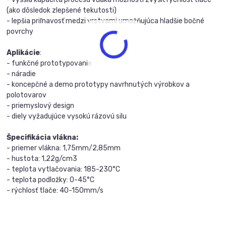
(ako dôsledok zlepšené tekutosti)
- lepšia priľnavosť medzi vrstvami umožňujúca hladšie bočné
povrchy
Aplikácie
:
- funkčné prototypovanie
- náradie
- koncepčné a demo prototypy navrhnutých výrobkov a
polotovarov
- priemyslový design
- diely vyžadujúce vysokú rázovú silu
Špecifikácia vlákna:
- priemer vlákna: 1,75mm/2,85mm
- hustota: 1,22g/cm3
- teplota vytlačovania: 185-230°C
- teplota podložky: 0-45°C
- rýchlosť tlače: 40-150mm/s