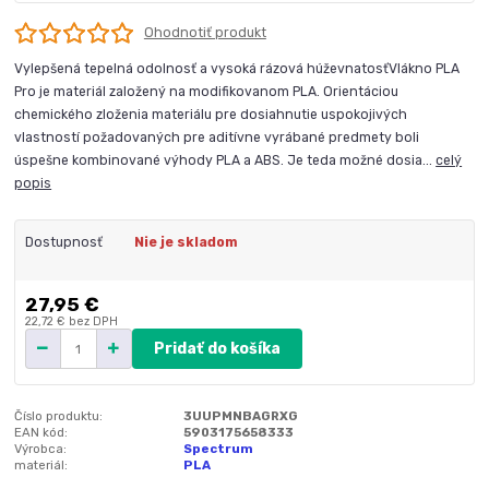
Ohodnotiť produkt
Vylepšená tepelná odolnosť a vysoká rázová húževnatosťVlákno PLA
Pro je materiál založený na modifikovanom PLA. Orientáciou
chemického zloženia materiálu pre dosiahnutie uspokojivých
vlastností požadovaných pre aditívne vyrábané predmety boli
úspešne kombinované výhody PLA a ABS. Je teda možné dosia...
celý
popis
Dostupnosť
Nie je skladom
27,95 €
22,72 €
bez DPH
Pridať do košíka
Číslo produktu:
3UUPMNBAGRXG
EAN kód:
5903175658333
Výrobca:
Spectrum
materiál:
PLA