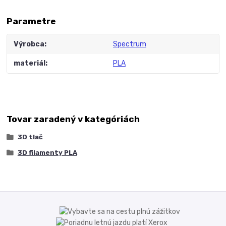
Parametre
Výrobca
Spectrum
materiál
PLA
Tovar zaradený v kategóriách
3D tlač
3D filamenty PLA