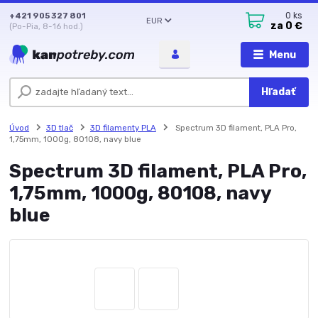
+421 905 327 801
0
ks
EUR
za
0 €
(Po-Pia, 8-16 hod.)
Menu
Hľadať
Úvod
3D tlač
3D filamenty PLA
Spectrum 3D filament, PLA Pro,
1,75mm, 1000g, 80108, navy blue
Spectrum 3D filament, PLA Pro,
1,75mm, 1000g, 80108, navy
blue