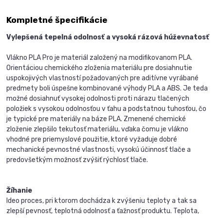
Kompletné špecifikácie
Vylepšená tepelná odolnosť a vysoká rázová húževnatosť
Vlákno PLA Pro je materiál založený na modifikovanom PLA.
Orientáciou chemického zloženia materiálu pre dosiahnutie
uspokojivých vlastností požadovaných pre aditívne vyrábané
predmety boli úspešne kombinované výhody PLA a ABS. Je teda
možné dosiahnuť vysokej odolnosti proti nárazu tlačených
položiek s vysokou odolnosťou v ťahu a podstatnou tuhosťou, čo
je typické pre materiály na báze PLA. Zmenené chemické
zloženie zlepšilo tekutosť materiálu, vďaka čomu je vlákno
vhodné pre priemyslové použitie, ktoré vyžaduje dobré
mechanické pevnostné vlastnosti, vysokú účinnosť tlače a
predovšetkým možnosť zvýšiť rýchlosť tlače.
Žíhanie
Ideo proces, pri ktorom dochádza k zvýšeniu teploty a tak sa
zlepší pevnosť, teplotná odolnosť a ťažnosť produktu. Teplota,