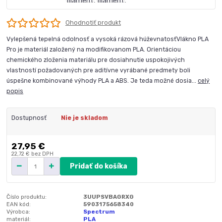
Ohodnotiť produkt
Vylepšená tepelná odolnosť a vysoká rázová húževnatosťVlákno PLA
Pro je materiál založený na modifikovanom PLA. Orientáciou
chemického zloženia materiálu pre dosiahnutie uspokojivých
vlastností požadovaných pre aditívne vyrábané predmety boli
úspešne kombinované výhody PLA a ABS. Je teda možné dosia...
celý
popis
Dostupnosť
Nie je skladom
27,95 €
22,72 €
bez DPH
Pridať do košíka
Číslo produktu:
3UUPSVBAGRXG
EAN kód:
5903175658340
Výrobca:
Spectrum
materiál:
PLA