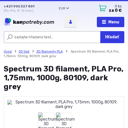
+421 905 327 801
0
ks
EUR
za
0 €
(Po-Pia, 8-16 hod.)
Menu
Hľadať
Úvod
3D tlač
3D filamenty PLA
Spectrum 3D filament, PLA Pro,
1,75mm, 1000g, 80109, dark grey
Spectrum 3D filament, PLA Pro,
1,75mm, 1000g, 80109, dark
grey