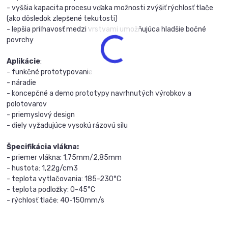
- vyššia kapacita procesu vďaka možnosti zvýšiť rýchlosť tlače
(ako dôsledok zlepšené tekutosti)
- lepšia priľnavosť medzi vrstvami umožňujúca hladšie bočné
povrchy
Aplikácie
:
- funkčné prototypovanie
- náradie
- koncepčné a demo prototypy navrhnutých výrobkov a
polotovarov
- priemyslový design
- diely vyžadujúce vysokú rázovú silu
Špecifikácia vlákna:
- priemer vlákna: 1,75mm/2,85mm
- hustota: 1,22g/cm3
- teplota vytlačovania: 185-230°C
- teplota podložky: 0-45°C
- rýchlosť tlače: 40-150mm/s