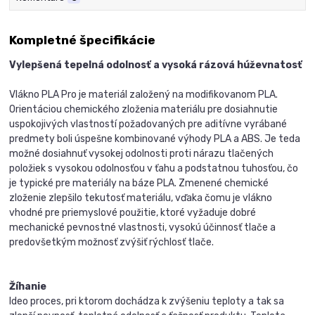
Kompletné špecifikácie
Vylepšená tepelná odolnosť a vysoká rázová húževnatosť
Vlákno PLA Pro je materiál založený na modifikovanom PLA.
Orientáciou chemického zloženia materiálu pre dosiahnutie
uspokojivých vlastností požadovaných pre aditívne vyrábané
predmety boli úspešne kombinované výhody PLA a ABS. Je teda
možné dosiahnuť vysokej odolnosti proti nárazu tlačených
položiek s vysokou odolnosťou v ťahu a podstatnou tuhosťou, čo
je typické pre materiály na báze PLA. Zmenené chemické
zloženie zlepšilo tekutosť materiálu, vďaka čomu je vlákno
vhodné pre priemyslové použitie, ktoré vyžaduje dobré
mechanické pevnostné vlastnosti, vysokú účinnosť tlače a
predovšetkým možnosť zvýšiť rýchlosť tlače.
Žíhanie
Ideo proces, pri ktorom dochádza k zvýšeniu teploty a tak sa