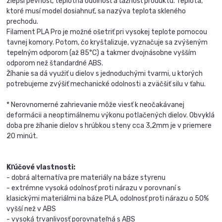
zlepší pevnosť, teplotná odolnosť a ťažnosť produktu. Teplota,
ktoré musí model dosiahnuť, sa nazýva teplota skleného
prechodu.
Filament PLA Pro je možné ošetriť pri vysokej teplote pomocou
tavnej komory. Potom, čo kryštalizuje, vyznačuje sa zvýšeným
tepelným odporom (až 85°C) a takmer dvojnásobne vyšším
odporom než štandardné ABS.
Žíhanie sa dá využiť u dielov s jednoduchými tvarmi, u ktorých
potrebujeme zvýšiť mechanické odolnosti a zväčšiť silu v ťahu.
* Nerovnomerné zahrievanie môže viesť k neočakávanej
deformácii a neoptimálnemu výkonu potlačených dielov. Obvyklá
doba pre žíhanie dielov s hrúbkou steny cca 3,2mm je v priemere
20 minút.
Kľúčové vlastnosti:
- dobrá alternatíva pre materiály na báze styrenu
- extrémne vysoká odolnosť proti nárazu v porovnaní s
klasickými materiálmi na báze PLA, odolnosť proti nárazu o 50%
vyšší než v ABS
- vysoká trvanlivosť porovnateľná s ABS