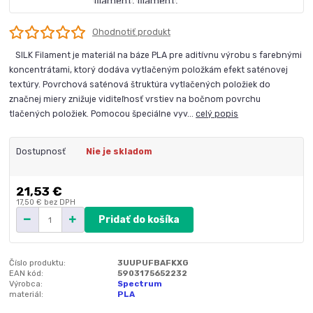
Ohodnotiť produkt
SILK Filament je materiál na báze PLA pre aditívnu výrobu s farebnými
koncentrátami, ktorý dodáva vytlačeným položkám efekt saténovej
textúry. Povrchová saténová štruktúra vytlačených položiek do
značnej miery znižuje viditeľnosť vrstiev na bočnom povrchu
tlačených položiek. Pomocou špeciálne vyv...
celý popis
Dostupnosť
Nie je skladom
21,53 €
17,50 €
bez DPH
Pridať do košíka
Číslo produktu:
3UUPUFBAFKXG
EAN kód:
5903175652232
Výrobca:
Spectrum
materiál:
PLA