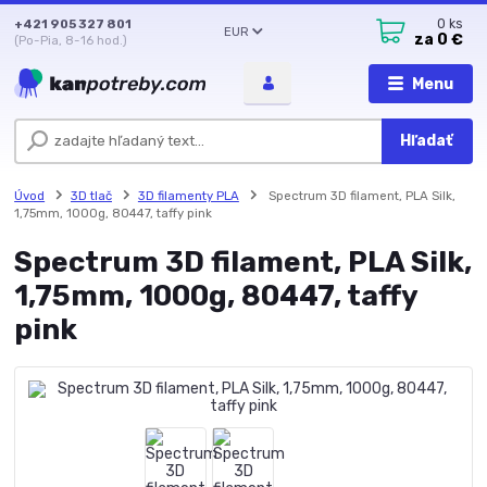
+421 905 327 801
0
ks
EUR
za
0 €
(Po-Pia, 8-16 hod.)
Menu
Hľadať
Úvod
3D tlač
3D filamenty PLA
Spectrum 3D filament, PLA Silk,
1,75mm, 1000g, 80447, taffy pink
Spectrum 3D filament, PLA Silk,
1,75mm, 1000g, 80447, taffy
pink