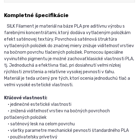
Kompletné špecifikácie
SILK Filament je materiál na báze PLA pre aditívnu výrobu s
farebnými koncentrátami, ktorý dodáva vytlačeným položkám
efekt saténovej textúry. Povrchová saténová štruktúra
vytlačených položiek do značnej miery znižuje viditeľnosť vrstiev
na bočnom povrchu tlačených položiek. Pomocou špeciálne
vyvinutého pigmentu je možné zachovať klasické vlastnosti PLA,
tj. Jednoduchá a efektívna tlač, pri dosiahnutí veľmi nízkej
rýchlosti zmrštenia a relatívne vysokej pevnosti v ťahu.
Materiál je teda určený pre tých, ktorí ocenia jednoduchú tlač a
veľmi vysoké estetické vlastnosti.
Kľúčové vlastnosti:
• jedinečné estetické vlastnosti
• znížená viditeľnosť vrstiev na bočných povrchoch
potlačených položiek
• saténový lesk na celom povrchu
• všetky parametre mechanické pevnosti štandardného PLA
• používateľsky prívetivý