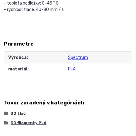
- t
eplota podložky: 0-45 ° C
- r
ýchlosť tlače: 40-80 mm / s
Parametre
Výrobca
Spectrum
materiál
PLA
Tovar zaradený v kategóriách
3D tlač
3D filamenty PLA