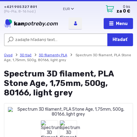
+421 905 327 801
0
ks
EUR
za
0 €
(Po-Pia, 8-16 hod.)
Menu
Hľadať
Úvod
3D tlač
3D filamenty PLA
Spectrum 3D filament, PLA Stone
Age, 1,75mm, 500g, 80166, light grey
Spectrum 3D filament, PLA
Stone Age, 1,75mm, 500g,
80166, light grey