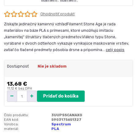
Ohodnotiť produkt
Získajte jedinečný kamenný vzhľadFilament Stone Age je rada
materiálov na báze PLA s prímesami, ktoré umožňujú imitáciu
„kamenitej“ štruktúry tlačených predmetov.Vlákno typu Stone,
vyrábané v dvoch odtieňoch vykazuje vynikajúce maskovanie vrstiev,
zatiaľ čo tlačené predmety pôsobia drsne a pripomína...
celý popis
Dostupnosť
Nie je skladom
13,68 €
11,12 €
bez DPH
Pridať do košíka
Číslo produktu:
3UUPSSCANAXG
EAN kód:
5903175651327
Výrobca:
Spectrum
materiál:
PLA