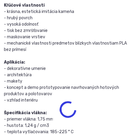
Kľúčové vlastnosti
-
krásna, estetická imitácia kameňa
-
hrubý povrch
-
vysoká odolnosť
-
tisk bez zmršťovanie
-
maskovanie vrstiev
-
mechanické vlastnosti predmetov blízkych vlastnostiam PLA
bez prímesí
Aplikácia:
- dekoratívne umenie
-
architektúra
-
makety
- koncept a demo prototypovanie navrhovaných hotových
produktov a polotovarov
-
vzhľad interiéru
Špecifikácia vlákna:
- priemer vlákna: 1,75 mm
- hustota: 1,24 g / cm3
- t
eplota vytlačovania: 185-225 ° C