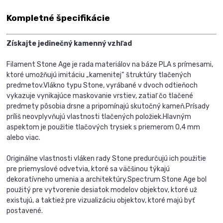
Kompletné špecifikácie
Získajte jedinečný kamenný vzhľad
Filament Stone Age je rada materiálov na báze PLA s prímesami,
ktoré umožňujú imitáciu „kamenitej“ štruktúry tlačených
predmetov.
Vlákno typu Stone, vyrábané v dvoch odtieňoch
vykazuje vynikajúce maskovanie vrstiev, zatiaľ čo tlačené
predmety pôsobia drsne a pripomínajú skutočný kameň.
Prísady
príliš neovplyvňujú vlastnosti tlačených položiek.
Hlavným
aspektom je použitie tlačových trysiek s priemerom 0,4 mm
alebo viac.
Originálne vlastnosti vláken rady Stone predurčujú ich použitie
pre priemyslové odvetvia, ktoré sa väčšinou týkajú
dekoratívneho umenia a architektúry.
Spectrum Stone Age bol
použitý pre vytvorenie desiatok modelov objektov, ktoré už
existujú, a taktiež pre vizualizáciu objektov, ktoré majú byť
postavené.