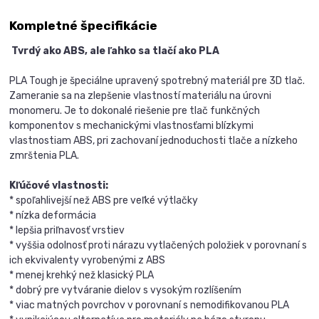
Kompletné špecifikácie
Tvrdý ako ABS, ale ľahko sa tlačí ako PLA
PLA Tough je špeciálne upravený spotrebný materiál pre 3D tlač.
Zameranie sa na zlepšenie vlastností materiálu na úrovni
monomeru. Je to dokonalé riešenie pre tlač funkčných
komponentov s mechanickými vlastnosťami blízkymi
vlastnostiam ABS, pri zachovaní jednoduchosti tlače a nízkeho
zmrštenia PLA.
Kľúčové vlastnosti:
* spoľahlivejší než ABS pre veľké výtlačky
* nízka deformácia
* lepšia priľnavosť vrstiev
* vyššia odolnosť proti nárazu vytlačených položiek v porovnaní s
ich ekvivalenty vyrobenými z ABS
* menej krehký než klasický PLA
* dobrý pre vytváranie dielov s vysokým rozlíšením
* viac matných povrchov v porovnaní s nemodifikovanou PLA