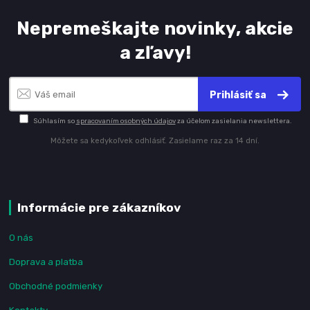
Nepremeškajte novinky, akcie
a zľavy!
Prihlásiť sa
Súhlasím so
spracovaním osobných údajov
za účelom zasielania newslettera.
Môžete sa kedykoľvek odhlásiť. Zasielame raz za 14 dní.
Informácie pre zákazníkov
O nás
Doprava a platba
Obchodné podmienky