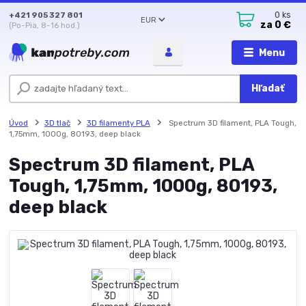
+421 905 327 801
0
ks
EUR
za
0 €
(Po-Pia, 8-16 hod.)
Menu
Hľadať
Úvod
3D tlač
3D filamenty PLA
Spectrum 3D filament, PLA Tough,
1,75mm, 1000g, 80193, deep black
Spectrum 3D filament, PLA
Tough, 1,75mm, 1000g, 80193,
deep black