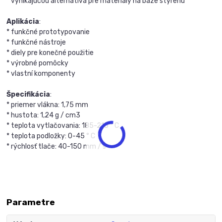
* vynikajúcou alternatíva pre materiály na báze styrenu
Aplikácia
:
* funkčné prototypovanie
* funkčné nástroje
* diely pre konečné použitie
* výrobné pomôcky
* vlastní komponenty
Špecifikácia
:
* priemer vlákna: 1,75 mm
* hustota: 1,24 g / cm3
* teplota vytlačovania: 185-215 ° C
* teplota podložky: 0-45 ° C
* rýchlosť tlače: 40-150 mm / s
Parametre