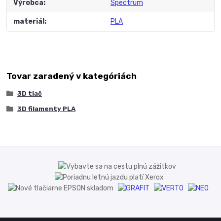
Výrobca
Spectrum
materiál
PLA
Tovar zaradený v kategóriách
3D tlač
3D filamenty PLA