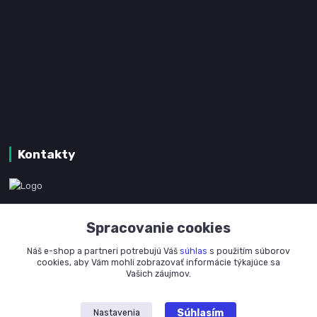
Kontakty
www.kanpotreby.com
Spracovanie cookies
+421 905 327 801
Náš e-shop a partneri potrebujú Váš
súhlas
s použitím súborov
(Po-Pia, 8-16 hod.)
cookies, aby Vám mohli zobrazovať informácie týkajúce sa
Vašich záujmov.
info@kanpotreby.com
Súhlasím
Nastavenia