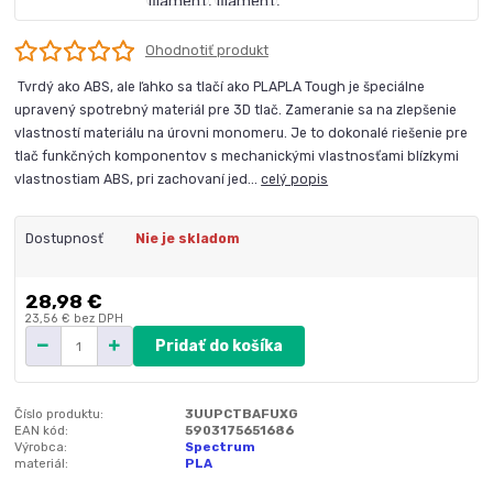
Ohodnotiť produkt
Tvrdý ako ABS, ale ľahko sa tlačí ako PLAPLA Tough je špeciálne
upravený spotrebný materiál pre 3D tlač. Zameranie sa na zlepšenie
vlastností materiálu na úrovni monomeru. Je to dokonalé riešenie pre
tlač funkčných komponentov s mechanickými vlastnosťami blízkymi
vlastnostiam ABS, pri zachovaní jed...
celý popis
Dostupnosť
Nie je skladom
28,98 €
23,56 €
bez DPH
Pridať do košíka
Číslo produktu:
3UUPCTBAFUXG
EAN kód:
5903175651686
Výrobca:
Spectrum
materiál:
PLA