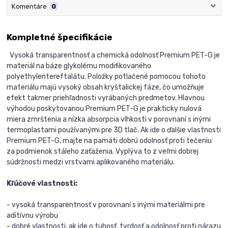
Komentáre
0
Kompletné špecifikácie
Vysoká transparentnosť a chemická odolnosť Premium PET-G je
materiál na báze glykolému modifikovaného
polyethylentereftalátu. Položky potlačené pomocou tohoto
materiálu majú vysoký obsah kryštalickej fáze, čo umožňuje
efekt takmer priehľadnosti vyrábaných predmetov. Hlavnou
výhodou poskytovanou Premium PET-G je prakticky nulová
miera zmrštenia a nízka absorpcia vlhkosti v porovnaní s inými
termoplastami používanými pre 3D tlač. Ak ide o ďalšie vlastnosti
Premium PET-G, majte na pamäti dobrú odolnosť proti tečeniu
za podmienok stáleho zaťaženia. Vyplýva to z veľmi dobrej
súdržnosti medzi vrstvami aplikovaného materiálu.
Kľúčové vlastnosti:
- vysoká transparentnosť v porovnaní s inými materiálmi pre
aditívnu výrobu
- dobré vlastnosti, ak ide o tuhosť, tvrdosť a odolnosť proti nárazu