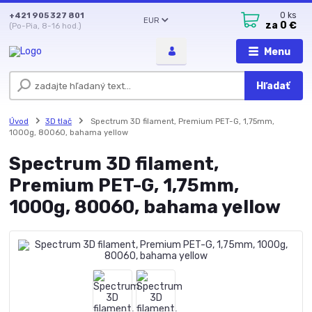
+421 905 327 801
0
ks
EUR
za
0 €
(Po-Pia, 8-16 hod.)
Menu
Hľadať
Úvod
3D tlač
Spectrum 3D filament, Premium PET-G, 1,75mm,
1000g, 80060, bahama yellow
Spectrum 3D filament,
Premium PET-G, 1,75mm,
1000g, 80060, bahama yellow