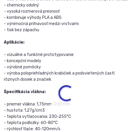
- chemicky odolný
- vysoká rozmerová presnosť
- kombinuje výhody PLA a ABS
- výnimočná priľnavosť medzi vrstvami
- tisk bez zápachu
Aplikácie:
- vizuálne a funkčné prototypovanie
- koncepční modely
- výrobné pomôcky
- výroba polopriehľadných krabičiek a podsvietených častí
rôznych dosiek a značiek
Špecifikácia vlákna:
- priemer vlákna: 1,75mm/2,85mm
- hustota: 1,27g/cm3
- teplota vytlačovania: 230-255°C
- teplota podložky: 60-80°C
- rýchlosť tlače: 40-120mm/s