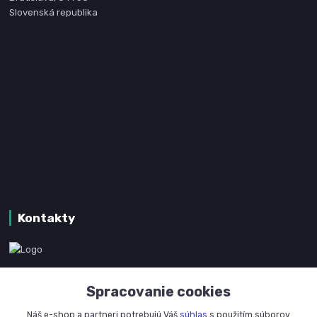
Slovenská republika
Kontakty
www.kanpotreby.com
Spracovanie cookies
+421 905 327 801
Náš e-shop a partneri potrebujú Váš
súhlas
s použitím súborov