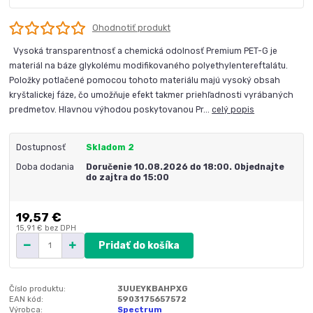
Ohodnotiť produkt
Vysoká transparentnosť a chemická odolnosť Premium PET-G je
materiál na báze glykolému modifikovaného polyethylentereftalátu.
Položky potlačené pomocou tohoto materiálu majú vysoký obsah
kryštalickej fáze, čo umožňuje efekt takmer priehľadnosti vyrábaných
predmetov. Hlavnou výhodou poskytovanou Pr...
celý popis
Dostupnosť
Skladom 2
Doba dodania
Doručenie 10.08.2026 do 18:00. Objednajte
do zajtra do 15:00
19,57 €
15,91 €
bez DPH
Pridať do košíka
Číslo produktu:
3UUEYKBAHPXG
EAN kód:
5903175657572
Výrobca:
Spectrum