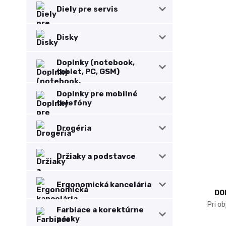
Diely pre servis
Disky
Doplnky (notebook,
tablet, PC, GSM)
Doplnky pre mobilné
telefóny
Drogéria
Držiaky a podstavce
Ergonomická kancelária
DO
Pri o
Farbiace a korektúrne
pásky