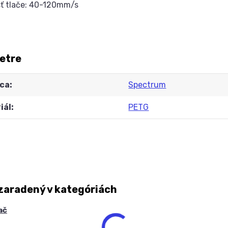
sť tlače: 40-120mm/s
etre
ca
Spectrum
iál
PETG
zaradený v kategóriách
ač