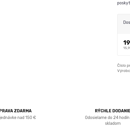
poskyt
Dos
19
15,9
Číslo p
Výrobc
PRAVA ZDARMA
RÝCHLE DODANI
bjednávke nad 150 €
Odosielame do 24 hodín
skladom