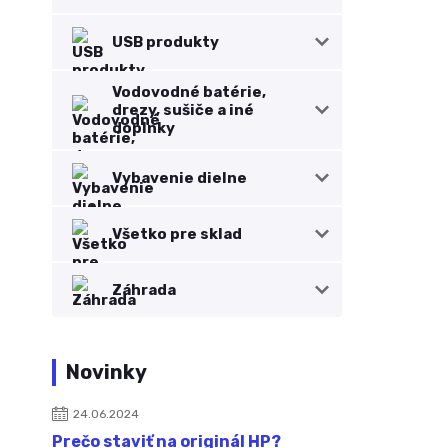
USB produkty
Vodovodné batérie,
drezy, sušiče a iné
doplnky
Vybavenie dielne
Všetko pre sklad
Záhrada
Novinky
24.06.2024
Prečo staviť na originál HP?