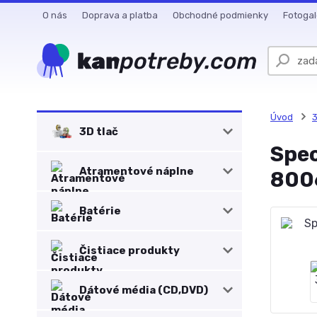
O nás
Doprava a platba
Obchodné podmienky
Fotogal
Úvod
3
3D tlač
Spec
Atramentové náplne
8006
Batérie
Čistiace produkty
Dátové média (CD,DVD)