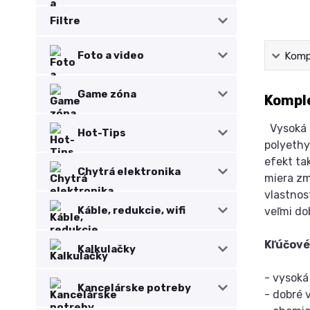
Filtre
Foto a video
Kompl
Game zóna
Komple
Vysoká t
Hot-Tips
polyethy
efekt ta
Chytrá elektronika
miera zm
vlastnos
Káble, redukcie, wifi
veľmi do
Kľúčové
Kalkulačky
- vysoká
Kancelárske potreby
- dobré v