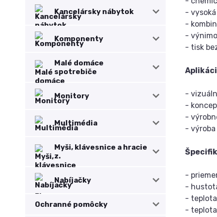
- chemic
Kancelársky nábytok
- vysoká
- kombi
- výnimo
Komponenty
- tisk b
Malé domáce
Aplikáci
spotrebiče
- vizuál
Monitory
- koncep
- výrob
Multimédia
- výroba
Myši, klávesnice a hracie
Špecifi
z.
- priem
Nabíjačky
- hustot
- teplot
Ochranné pomôcky
- teplot