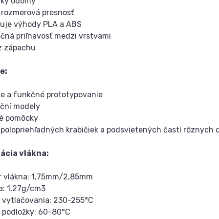
ky odolný
 rozmerová presnosť
nuje výhody PLA a ABS
čná priľnavosť medzi vrstvami
ez zápachu
e:
ne a funkčné prototypovanie
ční modely
né pomôcky
 polopriehľadných krabičiek a podsvietených častí rôznych 
kácia vlákna:
er vlákna: 1,75mm/2,85mm
a: 1,27g/cm3
a vytlačovania: 230-255°C
a podložky: 60-80°C