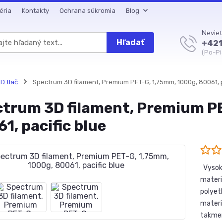
éria
Kontakty
Ochrana súkromia
Blog
Neviet
Hľadať
+421
(Po-Pi
D tlač
Spectrum 3D filament, Premium PET-G, 1,75mm, 1000g, 80061, p
trum 3D filament, Premium P
1, pacific blue
Vysoká
materi
polyet
materi
takmer