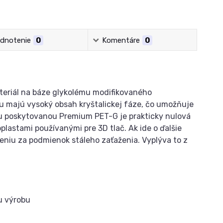
dnotenie
0
Komentáre
0
eriál na báze glykolému modifikovaného
u majú vysoký obsah kryštalickej fáze, čo umožňuje
u poskytovanou Premium PET-G je prakticky nulová
plastami používanými pre 3D tlač. Ak ide o ďalšie
eniu za podmienok stáleho zaťaženia. Vyplýva to z
u výrobu