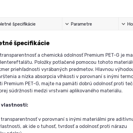
etné špecifikácie
Parametre
Ho
tné špecifikácie
ransparentnosť a chemická odolnosť Premium PET-G je mat
lentereftalátu. Položky potlačené pomocou tohoto materiál
kmer priehľadnosti vyrábaných predmetov. Hlavnou výhodo
rštenia a nízka absorpcia vlhkosti v porovnaní s inými termo
ti Premium PET-G, majte na pamäti dobrú odolnosť proti teč
brej súdržnosti medzi vrstvami aplikovaného materiálu.
 vlastnosti:
 transparentnosť v porovnaní s inými materiálmi pre aditívn
lastnosti, ak ide o tuhosť, tvrdosť a odolnosť proti nárazu