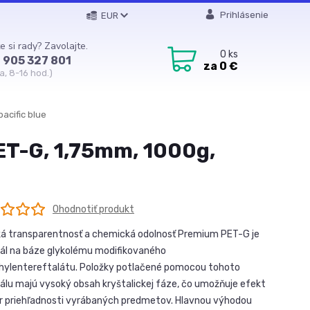
Prihlásenie
EUR
e si rady? Zavolajte.
0
ks
 905 327 801
za
0 €
a, 8-16 hod.)
acific blue
ET-G, 1,75mm, 1000g,
Ohodnotiť produkt
 transparentnosť a chemická odolnosť Premium PET-G je
ál na báze glykolému modifikovaného
hylentereftalátu. Položky potlačené pomocou tohoto
álu majú vysoký obsah kryštalickej fáze, čo umožňuje efekt
 priehľadnosti vyrábaných predmetov. Hlavnou výhodou