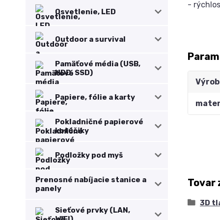
- rýchlo
Osvetlenie, LED
Outdoor a survival
Param
Pamäťové média (USB,
HDD, SSD)
Výrob
Papiere, fólie a karty
mater
Pokladničné papierové
kotúčiky
Podložky pod myš
Prenosné nabíjacie stanice a
Tovar 
panely
3D tl
Sieťové prvky (LAN,
WIFI)