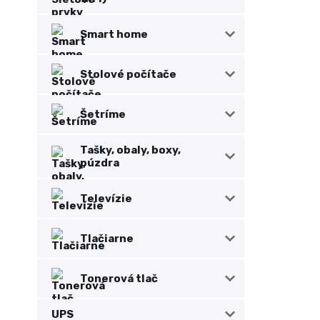
Smart home
Stolové počítače
Šetríme
Tašky, obaly, boxy,
púzdra
Televízie
Tlačiarne
Tonerová tlač
UPS