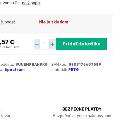
ovanou Pr...
celý popis
tupnosť
Nie je skladom
,57 €
Pridať do košíka
1 €
bez DPH
roduktu:
3UUEMPBAHPXG
EAN kód:
5903175657589
a:
Spectrum
materiál:
PETG
E
BEZPEČNÉ PLATBY
 tovar
Bezpečné a rýchle nakupovanie