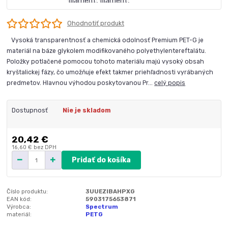
Ohodnotiť produkt
Vysoká transparentnosť a chemická odolnosť Premium PET-G je
materiál na báze glykolem modifikovaného polyethylentereftalátu.
Položky potlačené pomocou tohoto materiálu majú vysoký obsah
kryštalickej fázy, čo umožňuje efekt takmer priehľadnosti vyrábaných
predmetov. Hlavnou výhodou poskytovanou Pr...
celý popis
Dostupnosť
Nie je skladom
20,42 €
16,60 €
bez DPH
Pridať do košíka
Číslo produktu:
3UUEZIBAHPXG
EAN kód:
5903175653871
Výrobca:
Spectrum
materiál:
PETG