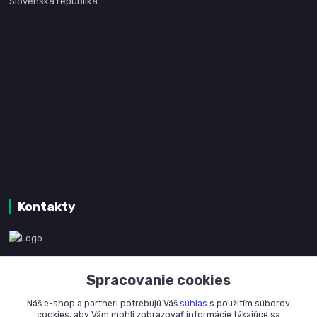
Slovenská republika
Kontakty
www.kanpotreby.com
Spracovanie cookies
+421 905 327 801
Náš e-shop a partneri potrebujú Váš
súhlas
s použitím súborov
(Po-Pia, 8-16 hod.)
cookies, aby Vám mohli zobrazovať informácie týkajúce sa