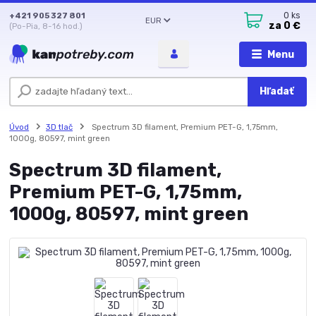
+421 905 327 801
0
ks
EUR
za
0 €
(Po-Pia, 8-16 hod.)
Menu
Hľadať
Úvod
3D tlač
Spectrum 3D filament, Premium PET-G, 1,75mm,
1000g, 80597, mint green
Spectrum 3D filament,
Premium PET-G, 1,75mm,
1000g, 80597, mint green