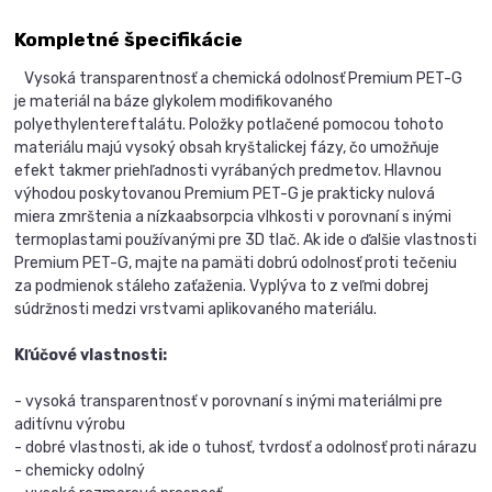
Kompletné špecifikácie
Vysoká transparentnosť a chemická odolnosť Premium PET-G
je materiál na báze glykolem modifikovaného
polyethylentereftalátu. Položky potlačené pomocou tohoto
materiálu majú vysoký obsah kryštalickej fázy, čo umožňuje
efekt takmer priehľadnosti vyrábaných predmetov. Hlavnou
výhodou poskytovanou Premium PET-G je prakticky nulová
miera zmrštenia a nízkaabsorpcia vlhkosti v porovnaní s inými
termoplastami používanými pre 3D tlač. Ak ide o ďalšie vlastnosti
Premium PET-G, majte na pamäti dobrú odolnosť proti tečeniu
za podmienok stáleho zaťaženia. Vyplýva to z veľmi dobrej
súdržnosti medzi vrstvami aplikovaného materiálu.
Kľúčové vlastnosti:
- vysoká transparentnosť v porovnaní s inými materiálmi pre
aditívnu výrobu
- dobré vlastnosti, ak ide o tuhosť, tvrdosť a odolnosť proti nárazu
- chemicky odolný