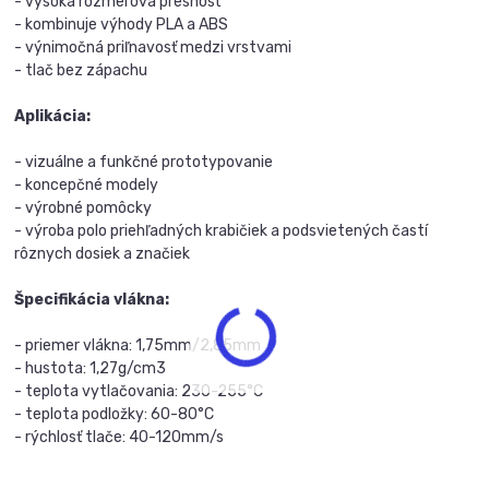
- vysoká rozmerová presnosť
- kombinuje výhody PLA a ABS
- výnimočná priľnavosť medzi vrstvami
- tlač bez zápachu
Aplikácia:
- vizuálne a funkčné prototypovanie
- koncepčné modely
- výrobné pomôcky
- výroba polo priehľadných krabičiek a podsvietených častí
rôznych dosiek a značiek
Špecifikácia vlákna:
- priemer vlákna: 1,75mm/2,85mm
- hustota: 1,27g/cm3
- teplota vytlačovania: 230-255°C
- teplota podložky: 60-80°C
- rýchlosť tlače: 40-120mm/s