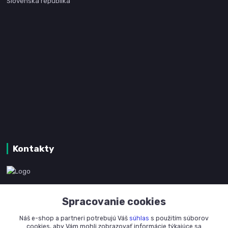
Slovenská republika
Kontakty
www.kanpotreby.com
Spracovanie cookies
+421 905 327 801
Náš e-shop a partneri potrebujú Váš
súhlas
s použitím súborov
(Po-Pia, 8-16 hod.)
cookies, aby Vám mohli zobrazovať informácie týkajúce sa