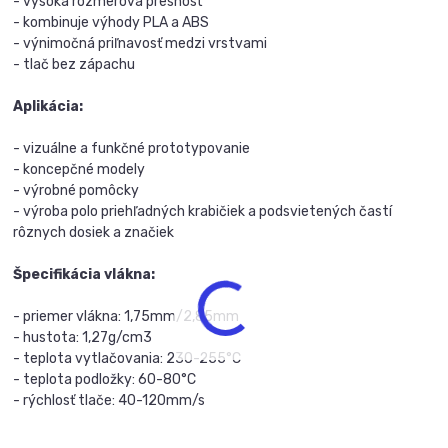
- vysoká rozmerová presnosť
- kombinuje výhody PLA a ABS
- výnimočná priľnavosť medzi vrstvami
- tlač bez zápachu
Aplikácia:
- vizuálne a funkčné prototypovanie
- koncepčné modely
- výrobné pomôcky
- výroba polo priehľadných krabičiek a podsvietených častí
rôznych dosiek a značiek
Špecifikácia vlákna:
- priemer vlákna: 1,75mm/2,85mm
- hustota: 1,27g/cm3
- teplota vytlačovania: 230-255°C
- teplota podložky: 60-80°C
- rýchlosť tlače: 40-120mm/s