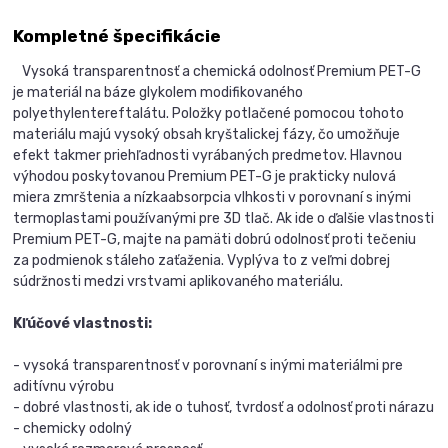
Kompletné špecifikácie
Vysoká transparentnosť a chemická odolnosť Premium PET-G
je materiál na báze glykolem modifikovaného
polyethylentereftalátu. Položky potlačené pomocou tohoto
materiálu majú vysoký obsah kryštalickej fázy, čo umožňuje
efekt takmer priehľadnosti vyrábaných predmetov. Hlavnou
výhodou poskytovanou Premium PET-G je prakticky nulová
miera zmrštenia a nízkaabsorpcia vlhkosti v porovnaní s inými
termoplastami používanými pre 3D tlač. Ak ide o ďalšie vlastnosti
Premium PET-G, majte na pamäti dobrú odolnosť proti tečeniu
za podmienok stáleho zaťaženia. Vyplýva to z veľmi dobrej
súdržnosti medzi vrstvami aplikovaného materiálu.
Kľúčové vlastnosti:
- vysoká transparentnosť v porovnaní s inými materiálmi pre
aditívnu výrobu
- dobré vlastnosti, ak ide o tuhosť, tvrdosť a odolnosť proti nárazu
- chemicky odolný