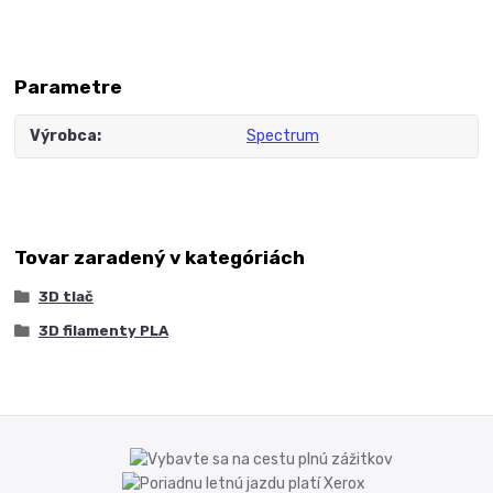
Parametre
Výrobca
Spectrum
Tovar zaradený v kategóriách
3D tlač
3D filamenty PLA