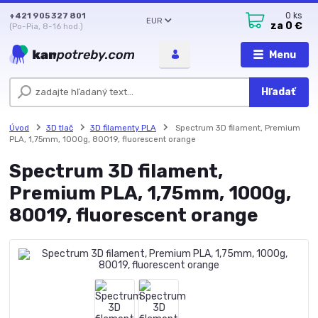
+421 905 327 801
0
ks
EUR
za
0 €
(Po-Pia, 8-16 hod.)
Menu
Hľadať
Úvod
3D tlač
3D filamenty PLA
Spectrum 3D filament, Premium
PLA, 1,75mm, 1000g, 80019, fluorescent orange
Spectrum 3D filament,
Premium PLA, 1,75mm, 1000g,
80019, fluorescent orange