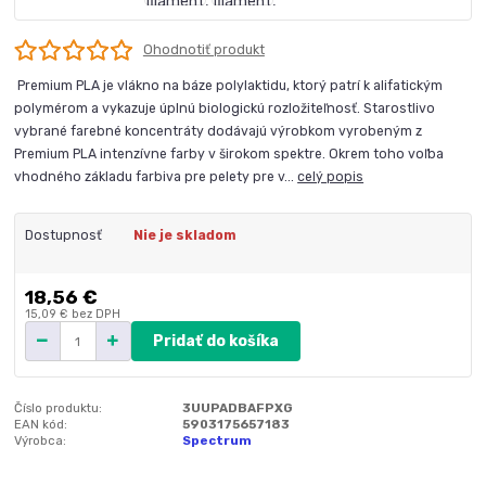
Ohodnotiť produkt
Premium PLA je vlákno na báze polylaktidu, ktorý patrí k alifatickým
polymérom a vykazuje úplnú biologickú rozložiteľnosť. Starostlivo
vybrané farebné koncentráty dodávajú výrobkom vyrobeným z
Premium PLA intenzívne farby v širokom spektre. Okrem toho voľba
vhodného základu farbiva pre pelety pre v...
celý popis
Dostupnosť
Nie je skladom
18,56 €
15,09 €
bez DPH
Pridať do košíka
Číslo produktu:
3UUPADBAFPXG
EAN kód:
5903175657183
Výrobca:
Spectrum