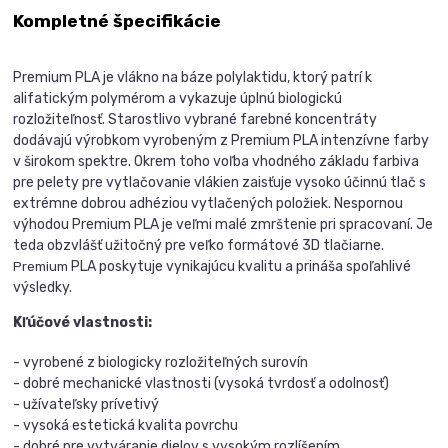
Kompletné špecifikácie
Premium PLA je vlákno na báze polylaktidu, ktorý patrí k
alifatickým polymérom a vykazuje úplnú biologickú
rozložiteľnosť. Starostlivo vybrané farebné koncentráty
dodávajú výrobkom vyrobeným z Premium PLA intenzívne farby
v širokom spektre. Okrem toho voľba vhodného základu farbiva
pre pelety pre vytlačovanie vlákien zaisťuje vysoko účinnú tlač s
extrémne dobrou adhéziou vytlačených položiek. Nespornou
výhodou Premium PLA je veľmi malé zmrštenie pri spracovaní. Je
teda obzvlášť užitočný pre veľko formátové 3D tlačiarne.
PLA poskytuje vynikajúcu kvalitu a prináša spoľahlivé
Premium
výsledky.
Kľúčové vlastnosti:
- vyrobené z biologicky rozložiteľných surovín
- dobré mechanické vlastnosti (vysoká tvrdosť a odolnosť)
- užívateľsky prívetivý
- vysoká estetická kvalita povrchu
- dobré pre vytváranie dielov s vysokým rozlíšením