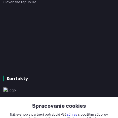
Slovenská republika
Kontakty
www.kanpotreby.com
Spracovanie cookies
+421 905 327 801
Náš e-shop a partneri potrebujú Váš
súhlas
s použitím súborov
(Po-Pia, 8-16 hod.)