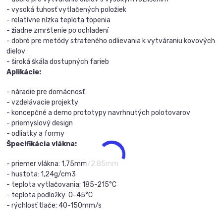
- vysoká tuhosť vytlačených položiek
- relatívne nízka teplota topenia
- žiadne zmrštenie po ochladení
- dobré pre metódy strateného odlievania k vytváraniu kovových
dielov
- široká škála dostupných farieb
Aplikácie:
- náradie pre domácnosť
- vzdelávacie projekty
- koncepčné a demo prototypy navrhnutých polotovarov
- priemyslový design
- odliatky a formy
Špecifikácia vlákna:
- priemer vlákna: 1,75mm/2,85mm
- hustota: 1,24g/cm3
- teplota vytlačovania: 185-215°C
- teplota podložky: 0-45°C
- rýchlosť tlače: 40-150mm/s