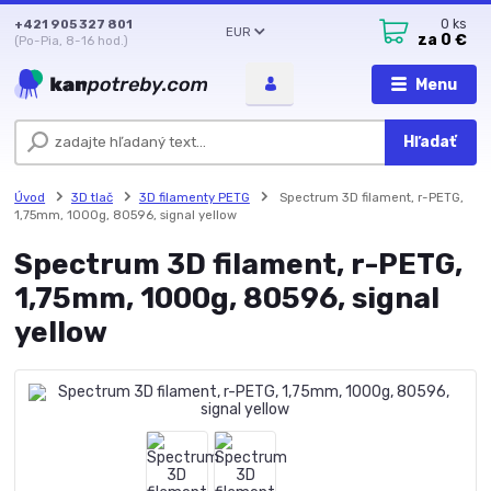
+421 905 327 801
0
ks
EUR
za
0 €
(Po-Pia, 8-16 hod.)
Menu
Hľadať
Úvod
3D tlač
3D filamenty PETG
Spectrum 3D filament, r-PETG,
1,75mm, 1000g, 80596, signal yellow
Spectrum 3D filament, r-PETG,
1,75mm, 1000g, 80596, signal
yellow