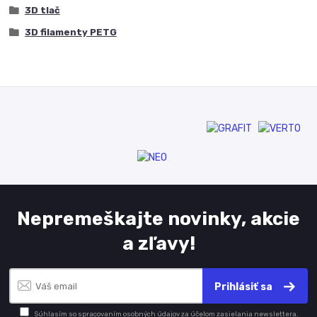
3D tlač
3D filamenty PETG
Nepremeškajte novinky, akcie
a zľavy!
Prihlásiť sa
Súhlasím so
spracovaním osobných údajov
za účelom zasielania newslettera.