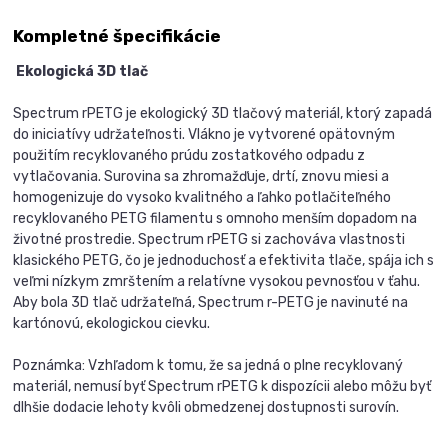
Kompletné špecifikácie
Ekologická 3D tlač
Spectrum rPETG je ekologický 3D tlačový materiál, ktorý zapadá
do iniciatívy udržateľnosti. Vlákno je vytvorené opätovným
použitím recyklovaného prúdu zostatkového odpadu z
vytlačovania. Surovina sa zhromažďuje, drtí, znovu miesi a
homogenizuje do vysoko kvalitného a ľahko potlačiteľného
recyklovaného PETG filamentu s omnoho menším dopadom na
životné prostredie. Spectrum rPETG si zachováva vlastnosti
klasického PETG, čo je jednoduchosť a efektivita tlače, spája ich s
veľmi nízkym zmrštením a relatívne vysokou pevnosťou v ťahu.
Aby bola 3D tlač udržateľná, Spectrum r-PETG je navinuté na
kartónovú, ekologickou cievku.
Poznámka: Vzhľadom k tomu, že sa jedná o plne recyklovaný
materiál, nemusí byť Spectrum rPETG k dispozícii alebo môžu byť
dlhšie dodacie lehoty kvôli obmedzenej dostupnosti surovín.