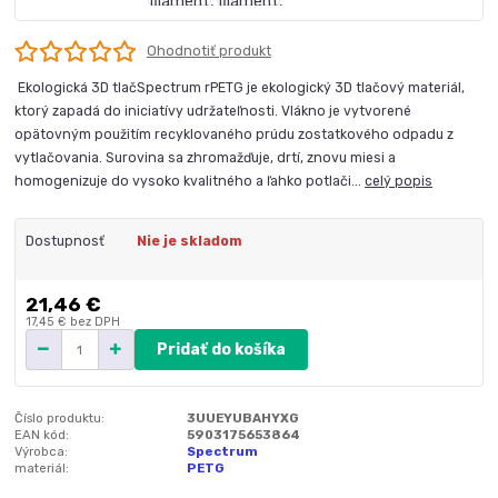
Ohodnotiť produkt
Ekologická 3D tlačSpectrum rPETG je ekologický 3D tlačový materiál,
ktorý zapadá do iniciatívy udržateľnosti. Vlákno je vytvorené
opätovným použitím recyklovaného prúdu zostatkového odpadu z
vytlačovania. Surovina sa zhromažďuje, drtí, znovu miesi a
homogenizuje do vysoko kvalitného a ľahko potlači...
celý popis
Dostupnosť
Nie je skladom
21,46 €
17,45 €
bez DPH
Pridať do košíka
Číslo produktu:
3UUEYUBAHYXG
EAN kód:
5903175653864
Výrobca:
Spectrum
materiál:
PETG