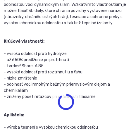
odolnosťou voči dynamickým silám. Vďakatýmto vlastnostiam je
možné tlačiť 3D diely, ktoré chránia povrchy vystavené nárazu
(nárazníky, chrániče ostrých hrán), tesniace a ochranné prvky s
vysokou chemickou odolnosťou a taktiež tepelné izolanty.
Kľúčové vlastnosti:
- vysoká odolnosť proti hydrolýze
- až 650% predlženie pri pretrhnutí
- tvrdosť Shore-A 85
- vysoká odolnosť proti roztrhnutiu a ťahu
- nízke zmrštenie
- odolnosť voči mnohým bežným priemyslovým olejom a
chemikáliám
- znížený počet reťazcov pri nečinnosti tlačiarne
Aplikácia:
- výroba tesnení s vysokou chemickou odolnosťou