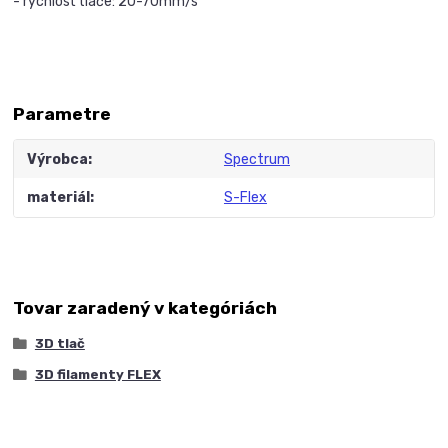
- rýchlosť tlače: 20-70mm/s
Parametre
Výrobca
Spectrum
materiál
S-Flex
Tovar zaradený v kategóriách
3D tlač
3D filamenty FLEX