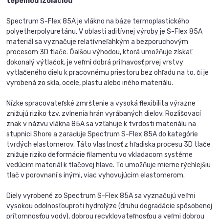
tepelnou izoláciou
Spectrum S-Flex 85A je vlákno na báze termoplastického
polyetherpolyuretánu. V oblasti aditívnej výroby je S-Flex 85A
materiál sa vyznačuje relatívneľahkým a bezporuchovým
procesom 3D tlače. Ďalšou výhodou, ktorá umožňuje získať
dokonalý výtlačok, je veľmi dobrá priľnavosť prvej vrstvy
vytlačeného dielu k pracovnému priestoru bez ohľadu na to, či je
vyrobená zo skla, ocele, plastu alebo iného materiálu.
Nízke spracovateľské zmrštenie a vysoká flexibilita výrazne
znižujú riziko tzv. zvlnenia hrán vyrábaných dielov. Rozlišovací
znak v názvu vlákna 85A sa vzťahuje k tvrdosti materiálu na
stupnici Shore a zaraďuje Spectrum S-Flex 85A do kategórie
tvrdých elastomerov. Táto vlastnosť z hľadiska procesu 3D tlače
znižuje riziko deformácie filamentu vo vkladacom systéme
vedúcim materiál k tlačovej hlave. To umožňuje mierne rýchlejšiu
tlač v porovnaní s inými, viac vyhovujúcim elastomerom.
Diely vyrobené zo Spectrum S-Flex 85A sa vyznačujú veľmi
vysokou odolnosťouproti hydrolýze (druhu degradácie spôsobenej
prítomnosťou vody), dobrou recyklovateľnosťou a veľmi dobrou