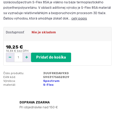
izoláciouSpectrum S-Flex 85A je vlákno na báze termoplastického
polyetherpolyuretánu. V oblasti aditívnej výroby je S-Flex 85A materiál
sa vyznačuje relatívneľahkým a bezporuchovým procesom 3D tlače.
Ďalšou výhodou, ktorá umožňuje získať dok...
celý popis
Dostupnosť
Nie je skladom
18,25 €
14,84 €
bez DPH
Pridať do košíka
Číslo produktu:
3UUFRKDAV9XG
EAN kód:
5903175652829
Výrobca:
Spectrum
materiál:
S-Flex
DOPRAVA ZDARMA
Pri objednávke nad 150 €