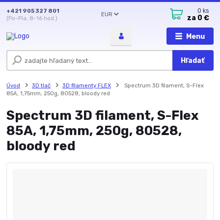
+421 905 327 801
0
ks
EUR
za
0 €
(Po-Pia, 8-16 hod.)
Menu
Hľadať
Úvod
3D tlač
3D filamenty FLEX
Spectrum 3D filament, S-Flex
85A, 1,75mm, 250g, 80528, bloody red
Spectrum 3D filament, S-Flex
85A, 1,75mm, 250g, 80528,
bloody red