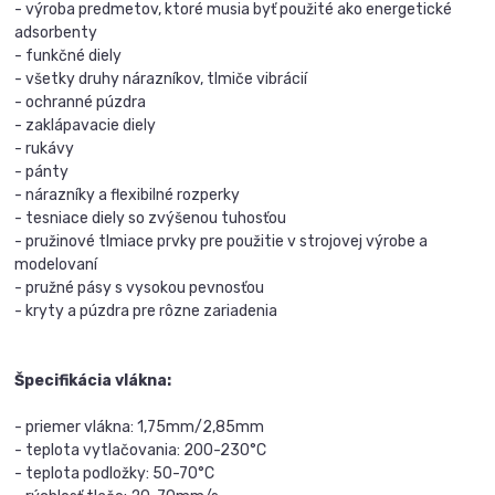
- výroba predmetov, ktoré musia byť použité ako energetické
adsorbenty
- funkčné diely
- všetky druhy nárazníkov, tlmiče vibrácií
- ochranné púzdra
- zaklápavacie diely
- rukávy
- pánty
- nárazníky a flexibilné rozperky
- tesniace diely so zvýšenou tuhosťou
- pružinové tlmiace prvky pre použitie v strojovej výrobe a
modelovaní
- pružné pásy s vysokou pevnosťou
- kryty a púzdra pre rôzne zariadenia
Špecifikácia vlákna:
- priemer vlákna: 1,75mm/2,85mm
- teplota vytlačovania: 200-230°C
- teplota podložky: 50-70°C