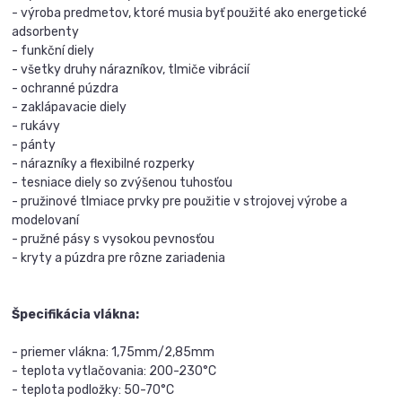
- výroba predmetov, ktoré musia byť použité ako energetické
adsorbenty
- funkční diely
- všetky druhy nárazníkov, tlmiče vibrácií
- ochranné púzdra
- zaklápavacie diely
- rukávy
- pánty
- nárazníky a flexibilné rozperky
- tesniace diely so zvýšenou tuhosťou
- pružinové tlmiace prvky pre použitie v strojovej výrobe a
modelovaní
- pružné pásy s vysokou pevnosťou
- kryty a púzdra pre rôzne zariadenia
Špecifikácia vlákna:
- priemer vlákna: 1,75mm/2,85mm
- teplota vytlačovania: 200-230°C
- teplota podložky: 50-70°C