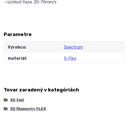
- rýchlosť tlače: 20-70mm/s
Parametre
Výrobca
Spectrum
materiál
S-Flex
Tovar zaradený v kategóriách
3D tlač
3D filamenty FLEX