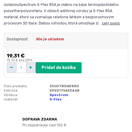
izoláciouSpectrum S-Flex 85A je vlákno na báze termoplastického
polyetherpolyuretánu. V oblasti aditívnej výroby je S-Flex 85A
materiál, ktorý sa vyznačuje relatívne ľahkým a bezporuchovým
procesom 3D tlače. Ďalšou výhodou, ktorá umožňuje zí...
celý popis
Dostupnosť
Nie je skladom
19,31 €
15,70 €
bez DPH
Pridať do košíka
Číslo produktu:
3UUFYKDAV8XG
EAN kód:
5903175653468
Výrobca:
Spectrum
materiál:
S-Flex
DOPRAVA ZDARMA
Pri objednávke nad 150 €