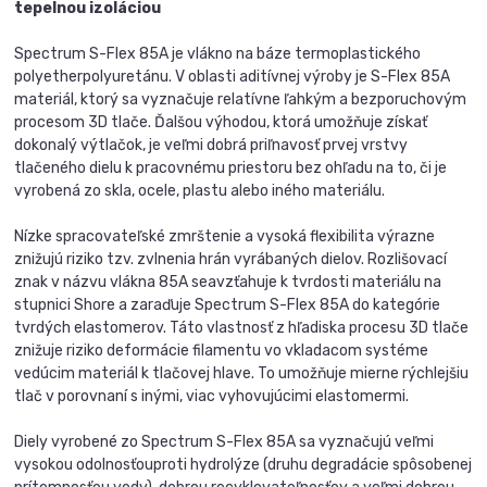
tepelnou izoláciou
Spectrum S-Flex 85A je vlákno na báze termoplastického
polyetherpolyuretánu. V oblasti aditívnej výroby je S-Flex 85A
materiál, ktorý sa vyznačuje relatívne ľahkým a bezporuchovým
procesom 3D tlače. Ďalšou výhodou, ktorá umožňuje získať
dokonalý výtlačok, je veľmi dobrá priľnavosť prvej vrstvy
tlačeného dielu k pracovnému priestoru bez ohľadu na to, či je
vyrobená zo skla, ocele, plastu alebo iného materiálu.
Nízke spracovateľské zmrštenie a vysoká flexibilita výrazne
znižujú riziko tzv. zvlnenia hrán vyrábaných dielov. Rozlišovací
znak v názvu vlákna 85A seavzťahuje k tvrdosti materiálu na
stupnici Shore a zaraďuje Spectrum S-Flex 85A do kategórie
tvrdých elastomerov. Táto vlastnosť z hľadiska procesu 3D tlače
znižuje riziko deformácie filamentu vo vkladacom systéme
vedúcim materiál k tlačovej hlave. To umožňuje mierne rýchlejšiu
tlač v porovnaní s inými, viac vyhovujúcimi elastomermi.
Diely vyrobené zo Spectrum S-Flex 85A sa vyznačujú veľmi
vysokou odolnosťouproti hydrolýze (druhu degradácie spôsobenej