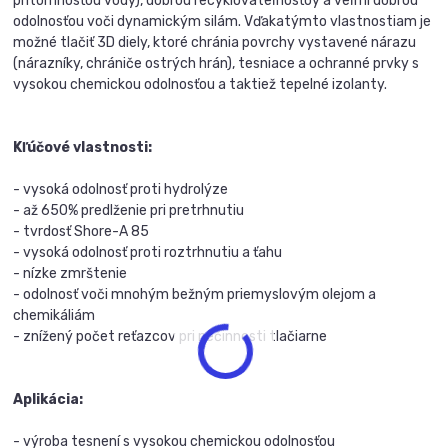
prítomnosťou vody), dobrou recyklovateľnosťoy a veľmi dobrou
odolnosťou voči dynamickým silám. Vďakatýmto vlastnostiam je
možné tlačiť 3D diely, ktoré chránia povrchy vystavené nárazu
(nárazníky, chrániče ostrých hrán), tesniace a ochranné prvky s
vysokou chemickou odolnosťou a taktiež tepelné izolanty.
Kľúčové vlastnosti:
- vysoká odolnosť proti hydrolýze
- až 650% predlženie pri pretrhnutiu
- tvrdosť Shore-A 85
- vysoká odolnosť proti roztrhnutiu a ťahu
- nízke zmrštenie
- odolnosť voči mnohým bežným priemyslovým olejom a
chemikáliám
- znížený počet reťazcov pri nečinnosti tlačiarne
Aplikácia:
- výroba tesnení s vysokou chemickou odolnosťou